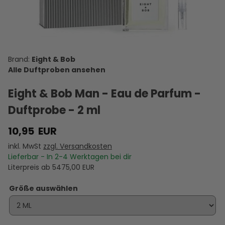
Knight -
Silver Man
The Way
Vanille
Alexandria
Eau de
- Eau de
You Feel -
Fatale -
Orientale -
C
Parfum -
Parfum -
Eau de
Eau de
Eau de
- 
Duftprobe
Duftprobe
Parfum -
Parfum -
Parfum -
16,95 €
10,00 €
10,00 €
9,95 €
10,00 €
- 2 ml
- 2 ml
Duftprobe
Duftprobe
Duftprobe
D
VERSANDKOSTEN
VERSANDKOSTEN
VERSANDKOSTEN
- 2 ml
VERSANDKOSTEN
- 2 ml
VERSANDKOSTEN
- 2 ml
VE
AUF LAGER
AUF LAGER
AUF LAGER
AUF LAGER
AUF LAGER
A
Eight & Bob
Alle Duftproben ansehen
Eight & Bob Man - Eau de Parfum -
Duftprobe - 2 ml
10,95
EUR
inkl. MwSt
zzgl. Versandkosten
Lieferbar - In
2-4
Werktagen bei dir
Literpreis ab
5475,00
EUR
Größe auswählen