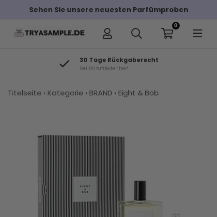
Sehen Sie unsere neuesten Parfümproben
0
30 Tage Rückgaberecht
bei Unzufriedenheit
×
Titelseite
›
Kategorie
›
BRAND
›
Eight & Bob
Andere Kunden haben diese auch
gekauft
Kilian Gold
Amouage
Kilian Love
Tom Ford
Xerjoff