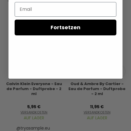
Email
Fortsetzen
Calvin Klein Everyone - Eau
Oud & Ambre By Cartier -
de Parfum - Duftprobe - 2
Eau de Parfum - Duftprobe
ml
- 2 ml
5,95 €
11,95 €
VERSANDKOSTEN
VERSANDKOSTEN
AUF LAGER
AUF LAGER
@tryasample.eu