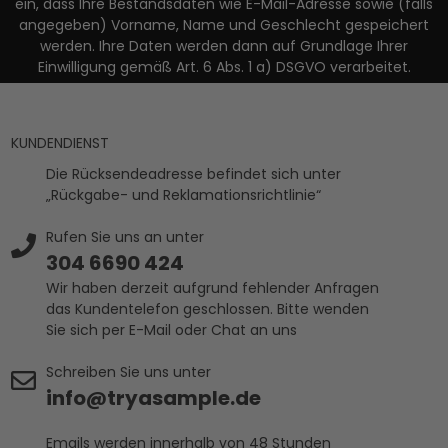
ein, dass Ihre Bestandsdaten wie E-Mail-Adresse sowie (falls
angegeben) Vorname, Name und Geschlecht gespeichert
werden. Ihre Daten werden dann auf Grundlage Ihrer
Einwilligung gemäß Art. 6 Abs. 1 a) DSGVO verarbeitet.
KUNDENDIENST
Die Rücksendeadresse befindet sich unter
„Rückgabe- und Reklamationsrichtlinie“
Rufen Sie uns an unter
304 6690 424
Wir haben derzeit aufgrund fehlender Anfragen
das Kundentelefon geschlossen. Bitte wenden
Sie sich per E-Mail oder Chat an uns
Schreiben Sie uns unter
info@tryasample.de
Emails werden innerhalb von 48 Stunden