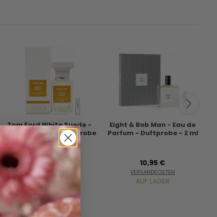
Tom Ford White Suede -
Eight & Bob Man - Eau de
Eau de Parfum - Duftprobe
Parfum - Duftprobe - 2 ml
- 2 ml
14,95 €
10,95 €
VERSANDKOSTEN
VERSANDKOSTEN
AUF LAGER
AUF LAGER