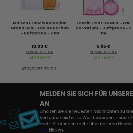
Maison Francis Kurkdjian
Lanvin Eclat De Nuit - Eau
Grand Soir - Eau de Parfum
de Parfum - Duftprobe - 2
- Duftprobe - 2 ml
ml
10,00 €
5,95 €
VERSANDKOSTEN
VERSANDKOSTEN
AUF LAGER
AUF LAGER
@tryasample.eu
MELDEN SIE SICH FÜR UNSE
AN
Erhalten Sie die neuesten Nachrichten zu a
Verkäufen bis hin zu Wettbewerben, neuen 
mehr. Sie können mehr über unseren Newslet
HIER
klicken.