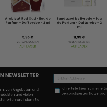
Arabiyat Red Oud - Eau de
Sundazed by Byredo - Eau
Parfum - Duftprobe - 2 ml
de Parfum - Duftprobe - 2
ml
5,95 €
11,95 €
VERSANDKOSTEN
VERSANDKOSTEN
AUF LAGER
AUF LAGER
REN NEWSLETTER
Ich erteile hiermit meine Ei
llem, von Angeboten und
personalisierten Nutzerprofi
Produkten und vielem
ter erfahren, indem Sie