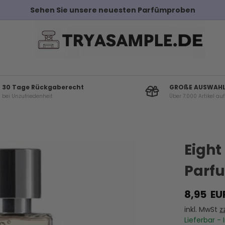
Sehen Sie unsere neuesten Parfümproben
30 Tage Rückgaberecht
GROßE AUSWAH
bei Unzufriedenheit
Über 7.000 Artikel au
Andere Kunden haben diese auch gekauf
Eight
Parfu
8,95
EU
inkl. MwSt
z
Lieferbar - 