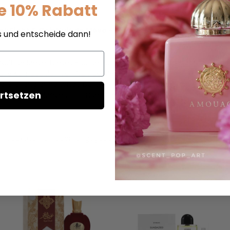
e 10% Rabatt
tel: Eight & Bob Nuit de Méve - Eau De Parfum - Duftprobe
s und entscheide dann!
 Nuit de Méve. Dieses Eau de Parfum fängt die Atmosphäre einer
volle Komposition von Nuit de Méve zu vertiefen, während Sie vo
ie lang anhaltende Duftwirkung wird durch hochwertige Inhalts
rtsetzen
 Bob Nuit de Méve und lassen Sie sich von seiner einzigartigen A
t im Produktnamen oben angegeben.