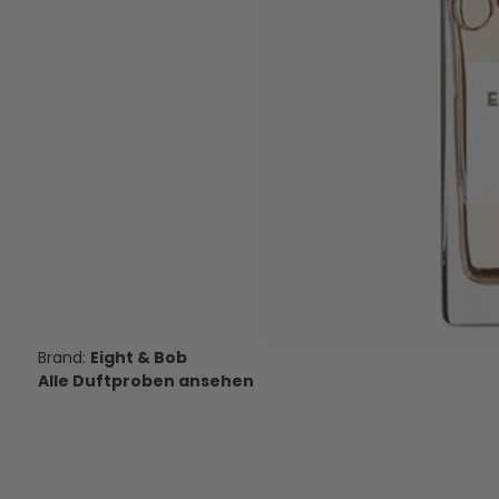
Byredo Blanche - Eau de Parfum -
Parfums de Marly Dar
Duftprobe - 2 ml
Parfum - Duftpro
11,95 €
11,95 €
VERSANDKOSTEN
VERSANDKOS
AUF LAGER
AUF LAGE
Eight & Bob
Alle Duftproben ansehen