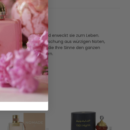
 sinnlichen Nacht ein und erweckt sie zum Leben.
n einer faszinierenden Mischung aus würzigen Noten,
stoffe gewährleistet, die Ihre Sinne den ganzen
nziehungskraft verzaubern.