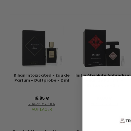
Kilian Intoxicated - Eau de
Initio Absolute Aphrodisi
Parfum - Duftprobe - 2 ml
- Eau de Parfum -
Duftprobe - 2 ml
16,95 €
10,00 €
VERSANDKOSTEN
VERSANDKOSTEN
AUF LAGER
AUF LAGER