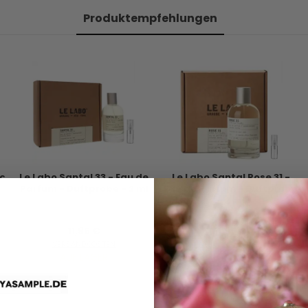
Produktempfehlungen
ac
Le Labo Santal 33 - Eau de
Le Labo Santal Rose 31 -
Parfum - Duftprobe - 2 ml
Eau de Parfum - Duftprobe
- 2 ml
11,95 €
11,95 €
VERSANDKOSTEN
VERSANDKOSTEN
AUF LAGER
AUF LAGER