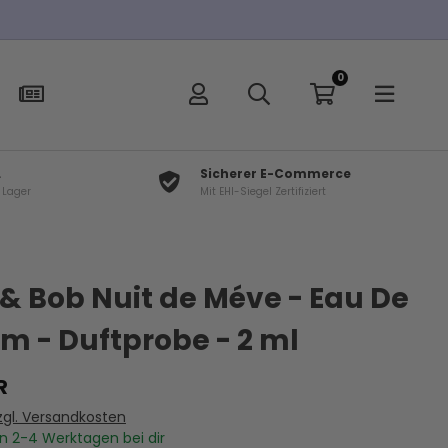
0
L
Sicherer E-Commerce
f Lager
Mit EHI-Siegel Zertifiziert
×
t
 & Bob Nuit de Méve - Eau De
m - Duftprobe - 2 ml
R
zgl. Versandkosten
In
2-4
Werktagen bei dir