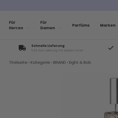
Für
Für
Parfüms
Marken
Herren
Damen
Schnelle Lieferung
5,95 Euro Lieferung mit lokalem Kurier
Titelseite
›
Kategorie
›
BRAND
›
Eight & Bob