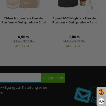
Chloé Nomade - Eau de
Ajmal 1001 Nights - Eau de
Am
Parfum - Duftprobe - 2 ml
Parfum - Duftprobe - 2 ml
5,95 €
7,95 €
VERSANDKOSTEN
VERSANDKOSTEN
AUF LAGER
AUF LAGER
Registrieren
nwilligung zur Erstellung eines
ls.
8,0