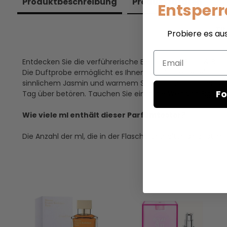
Produkt­beschreibung
Produkt­zutaten
Entsperr
Ti
Probiere es au
Email
Entdecken Sie die verführerische Eleganz von Eight & Bob
Die Duftprobe ermöglicht es Ihnen, sich in die geheimnis
sinnlichem Jasmin und warmem Sandelholz umgeben sind. D
Fo
Tag über betören. Tauchen Sie ein in die Welt von Eight &
Wie viele ml enthält dieser Parfümtester?
Die Anzahl der ml, die in der Flasche enthalten sind, is