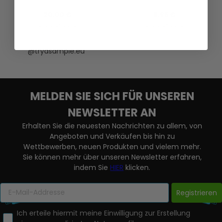
20,00 €
8,95 €
VERSANDKOSTEN
VERSANDKOSTEN
AUF LAGER
AUF LAGER
@tryasample.eu
MELDEN SIE SICH FÜR UNSEREN
NEWSLETTER AN
Erhalten Sie die neuesten Nachrichten zu allem, von
Angeboten und Verkäufen bis hin zu
Wettbewerben, neuen Produkten und vielem mehr.
Sie können mehr über unseren Newsletter erfahren,
indem Sie
HIER
klicken.
Registrieren
Ich erteile hiermit meine Einwilligung zur Erstellung