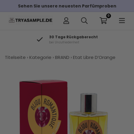
e unsere neuesten Parfümproben
Kostenloser
0
aberecht
GROßE AUSWAHL
Über 7.000 Artikel auf
×
Titelseite
›
Kategorie
›
BRAND
›
Etat Libre D’Orange
Andere Kunden haben diese auch
gekauft
Etat Libre
Byredo
Penhaligons
Kaufen Sie
Le Labo