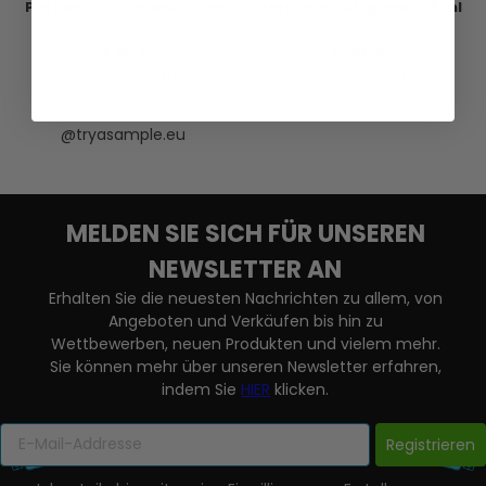
Parfum - Duftprobe - 2 ml
Parfum - Duftprobe - 5 ml
8,95 €
17,95 €
VERSANDKOSTEN
VERSANDKOSTEN
AUF LAGER
AUF LAGER
@tryasample.eu
MELDEN SIE SICH FÜR UNSEREN
NEWSLETTER AN
Erhalten Sie die neuesten Nachrichten zu allem, von
Angeboten und Verkäufen bis hin zu
Wettbewerben, neuen Produkten und vielem mehr.
Sie können mehr über unseren Newsletter erfahren,
indem Sie
HIER
klicken.
Registrieren