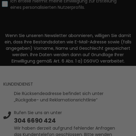
Ich erteile hiermit meine Einwilligung zur Erstellung
eines personalisierten Nutzerprofils.
Wenn Sie unseren Newsletter abonnieren, willigen Sie damit
ein, dass Ihre Bestandsdaten wie E-Mail-Adresse sowie (falls
angegeben) Vorname, Name und Geschlecht gespeichert
werden. Ihre Daten werden dann auf Grundlage Ihrer
Einwilligung gemäß Art. 6 Abs. 1 a) DSGVO verarbeitet.
KUNDENDIENST
Die Rücksendeadresse befindet sich unter
„Rückgabe- und Reklamationsrichtlinie“
Rufen Sie uns an unter
304 6690 424
Wir haben derzeit aufgrund fehlender Anfragen
das Kundentelefon geschlossen. Bitte wenden