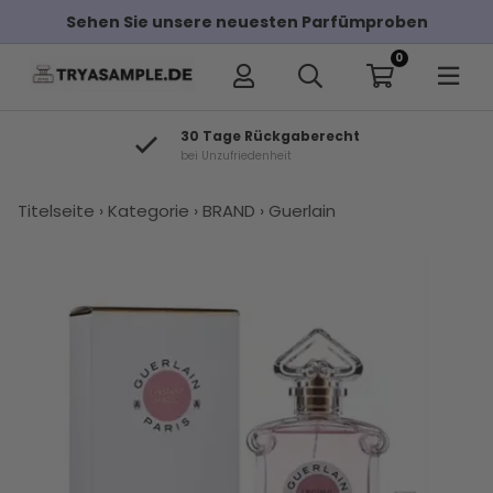
Sehen Sie unsere neuesten Parfümproben
0
30 Tage Rückgaberecht
bei Unzufriedenheit
×
Titelseite
›
Kategorie
›
BRAND
›
Guerlain
Andere Kunden haben diese auch
gekauft
Guerlain
Guerlain Le
Kaufen Sie
Mont Blanc
Guerlain