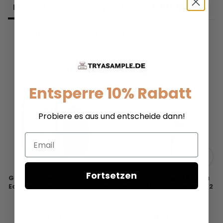
Produkt­beschreibung
Produkt­zutaten
Guerlain Samsara - Eau de Toilette- Roll On
Entsperre 10% Rabatt
Probiere es aus und entscheide dann!
Email
Fortsetzen
Giorgio Valenti Rose Noire -
Rebecca Stella GIA - Eau
Eau de Toilette - Duftprobe
de Toilette - Duftprobe - 2
- 2 ml
ml
7,95 €
11,95 €