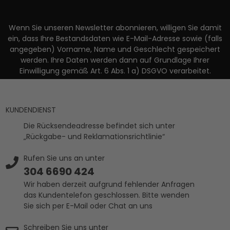
Wenn Sie unseren Newsletter abonnieren, willigen Sie damit
ein, dass Ihre Bestandsdaten wie E-Mail-Adresse sowie (falls
angegeben) Vorname, Name und Geschlecht gespeichert
werden. Ihre Daten werden dann auf Grundlage Ihrer
Einwilligung gemäß Art. 6 Abs. 1 a) DSGVO verarbeitet.
KUNDENDIENST
Die Rücksendeadresse befindet sich unter
„Rückgabe- und Reklamationsrichtlinie“
Rufen Sie uns an unter
304 6690 424
Wir haben derzeit aufgrund fehlender Anfragen
das Kundentelefon geschlossen. Bitte wenden
Sie sich per E-Mail oder Chat an uns
Schreiben Sie uns unter