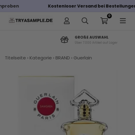
Kostenloser Versand bei Bestellungen über 100€
0
GROßE AUSWAHL
Über 7.000 Artikel auf Lager
×
Titelseite
›
Kategorie
›
BRAND
›
Guerlain
Andere Kunden haben diese auch
gekauft
Guerlain
Guerlain
Kaufen Sie
Guerlain
Guerlain
K