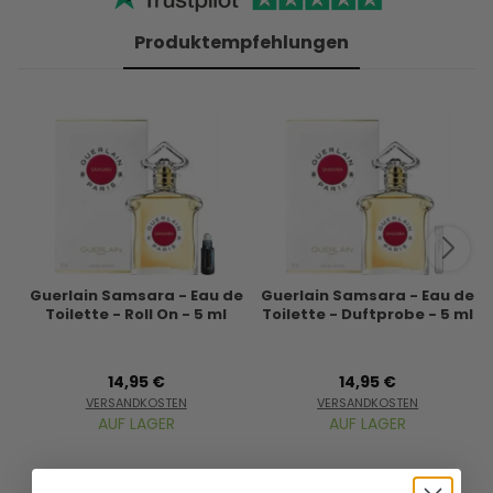
Produktempfehlungen
Guerlain Samsara - Eau de
Guerlain Samsara - Eau de
Toilette - Roll On - 5 ml
Toilette - Duftprobe - 5 ml
14,95 €
14,95 €
VERSANDKOSTEN
VERSANDKOSTEN
AUF LAGER
AUF LAGER