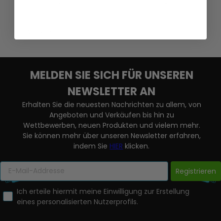
VERSANDKOSTEN
VERSANDKOSTEN
AUF LAGER
AUF LAGER
@tryasample.eu
MELDEN SIE SICH FÜR UNSEREN
NEWSLETTER AN
Erhalten Sie die neuesten Nachrichten zu allem, von
Angeboten und Verkäufen bis hin zu
Wettbewerben, neuen Produkten und vielem mehr.
Sie können mehr über unseren Newsletter erfahren,
indem Sie
HIER
klicken.
Registrieren
Ich erteile hiermit meine Einwilligung zur Erstellung
eines personalisierten Nutzerprofils.