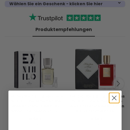
Wählen Sie ein Geschenk - klicken Sie hier
Produktempfehlungen
Kaufen Sie für mindestens
Kaufen Sie für mindestens
30 Euro und erhalten Sie
30 Euro und erhalten Sie
dies kostenlos dazu Ex
dies kostenlos dazu Kilian
Nihilo The Hedonist - E...
a Kiss From a Rose ...
0,95 €
0,95 €
VERSANDKOSTEN
VERSANDKOSTEN