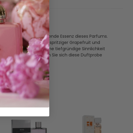
 Einblick in die erfrischende Essenz dieses Parfums.
Aura. Die Kopfnote aus spritziger Grapefruit und
 und edlem Vetiver eine tiefgründige Sinnlichkeit
tbewusst fühlen. Gönnen Sie sich diese Duftprobe