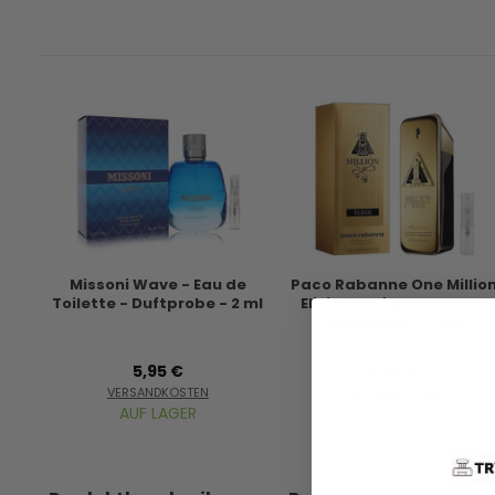
Missoni Wave - Eau de
Paco Rabanne One Millio
Toilette - Duftprobe - 2 ml
Elixir - Parfum Intense -
Duftprobe - 2 ml
5,95 €
8,95 €
VERSANDKOSTEN
VERSANDKOSTEN
AUF LAGER
AUF LAGER