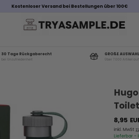
Kostenloser Versand bei Bestellungen über 100€
30 Tage Rückgaberecht
GROßE AUSWAH
bei Unzufriedenheit
Über 7.000 Artikel au
Andere Kunden haben diese auch gekauf
Hugo 
Toile
8,95
EU
inkl. MwSt
z
Lieferbar - 