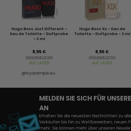
Hugo Boss Just Different -
Hugo Boss Xx - Eau de
Eau de Toilette - Duftprobe
Toilette - Duftprobe - 2 ml
- 2 ml
8,95 €
8,95 €
VERSANDKOSTEN
VERSANDKOSTEN
AUF LAGER
AUF LAGER
@tryasample.eu
MELDEN SIE SICH FÜR UNSE
AN
Erhalten Sie die neuesten Nachrichten zu a
Verkäufen bis hin zu Wettbewerben, neuen 
mehr. Sie können mehr über unseren Newslet