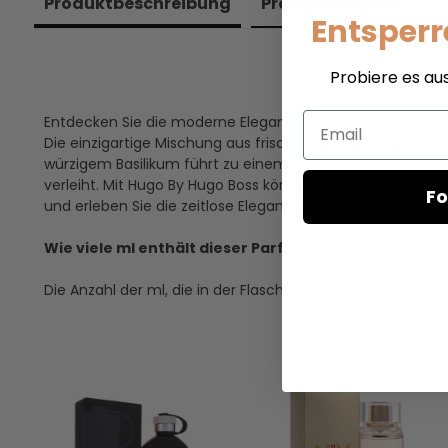
Produkt­beschreibung
Produkt­zutaten
Entsperr
Probiere es au
Email
Entdecken Sie die moderne Eleganz von Hugo By Hugo Boss -
Die einzigartige Mischung aus frischen und aromatischen 
würzigem Basilikum führt zu einem Herz aus Lavendel und
verleiht. Mit Hugo By Hugo Boss können Sie Ihre moderne 
Fo
und erleben Sie die zeitlose Eleganz von Hugo By Hugo Bos
Wie viele ml enthält dieser Parfümtester?
Die Anzahl der ml, die in der Flasche enthalten sind, is