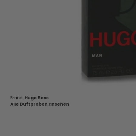
Hugo Boss Reversed - Eau de
Hugo Boss Bottled Ab
Toilette - Duftprobe - 2 ml
de Parfum - Duftpr
8,95 €
8,95 €
VERSANDKOSTEN
VERSANDKOS
AUF LAGER
AUF LAGE
Hugo Boss
Alle Duftproben ansehen