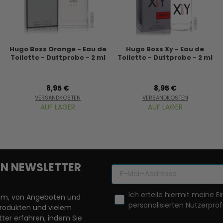
Hugo Boss Orange - Eau de
Hugo Boss Xy - Eau de
Toilette - Duftprobe - 2 ml
Toilette - Duftprobe - 2 ml
8,95 €
8,95 €
VERSANDKOSTEN
VERSANDKOSTEN
AUF LAGER
AUF LAGER
REN NEWSLETTER
Ich erteile hiermit meine Ei
llem, von Angeboten und
personalisierten Nutzerprofi
Produkten und vielem
ter erfahren, indem Sie