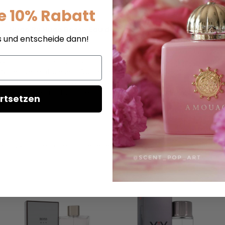
e 10% Rabatt
Hugo By Hugo Boss - Eau de Toilette - Duftprobe
s und entscheide dann!
 Eau de Toilette. Diese Duftprobe bietet Ihnen einen exklusiven
Noten verleiht diesem Duft eine markante und zugleich zeitlose 
 Salbei, während die warme Basisnote von maskulinem Zedernholz
Seite betonen und sich den ganzen Tag über erfrischt und selbs
rtsetzen
s.
t im Produktnamen oben angegeben.