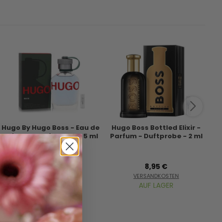
Hugo By Hugo Boss - Eau de
Hugo Boss Bottled Elixir -
Hu
Toilette - Duftprobe - 5 ml
Parfum - Duftprobe - 2 ml
T
17,95 €
8,95 €
VERSANDKOSTEN
VERSANDKOSTEN
AUF LAGER
AUF LAGER