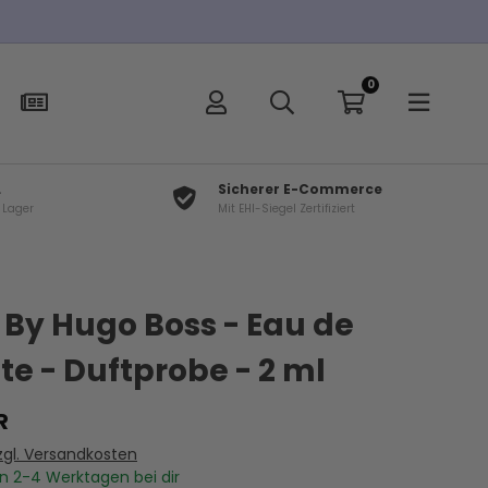
0
L
Sicherer E-Commerce
f Lager
Mit EHI-Siegel Zertifiziert
×
t
By Hugo Boss - Eau de
tte - Duftprobe - 2 ml
R
zgl. Versandkosten
In
2-4
Werktagen bei dir