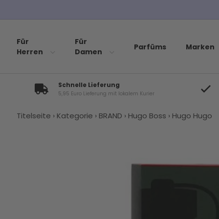
Für
Für
Parfüms
Marken
Herren
Damen
Schnelle Lieferung
5,95 Euro Lieferung mit lokalem Kurier
Titelseite
›
Kategorie
›
BRAND
›
Hugo Boss
›
Hugo Hugo