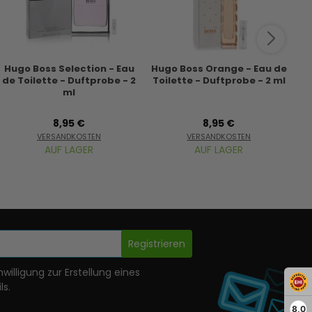
Hugo Boss Selection - Eau
Hugo Boss Orange - Eau de
de Toilette - Duftprobe - 2
Toilette - Duftprobe - 2 ml
Ea
ml
8,95 €
8,95 €
VERSANDKOSTEN
VERSANDKOSTEN
AUF LAGER
AUF LAGER
Registrieren
nwilligung zur Erstellung eines
ls.
8,0