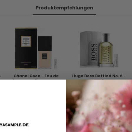
Produktempfehlungen
n
Chanel Coco - Eau de
Hugo Boss Bottled No. 6 -
Toilette - Duftprobe - 2 ml
Eau de Toilette -
Duftprobe - 2 ml
10,95 €
8,95 €
VERSANDKOSTEN
VERSANDKOSTEN
AUF LAGER
AUF LAGER