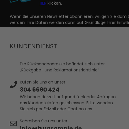
HIER
klicken.
Wenn Sie unseren Newsletter abonnieren, willigen Sie dam
werden. Ihre Daten werden dann auf Grundlage Ihrer Einwill
KUNDENDIENST
Die Rücksendeadresse befindet sich unter
„Rückgabe- und Reklamationsrichtlinie“
Rufen Sie uns an unter
304 6690 424
Wir haben derzeit aufgrund fehlender Anfragen
das Kundentelefon geschlossen. Bitte wenden
Sie sich per E-Mail oder Chat an uns
Schreiben Sie uns unter
info@tryasample.de