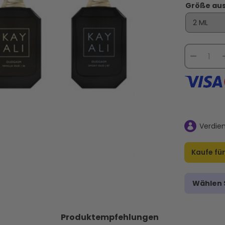
Die Eine
Das Beste von Parfums de Marly
Kayali Musk
Größe au
sche Nächte-
Für Sie - Duftprobe - 3 x 2 ML
Duf
et - 3 x 2 ML
29,95 €
TEN
VERSANDKOSTEN
VE
R
AUF LAGER
Verdie
Kaufe fü
Wählen S
Produktempfehlungen