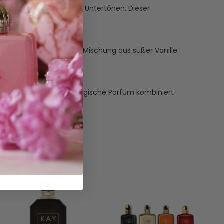
ert mit warmen, holzigen Untertönen. Dieser
, einladenden Duft. Die Mischung aus süßer Vanille
es dynamische und energische Parfüm kombiniert