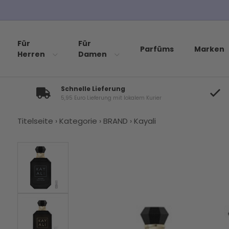
Für
Für
Parfüms
Marken
Herren
Damen
Schnelle Lieferung
5,95 Euro Lieferung mit lokalem Kurier
Titelseite
›
Kategorie
›
BRAND
›
Kayali