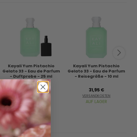
Kayali Yum Pistachio
Kayali Yum Pistachio
Gelato 33 - Eau de Parfum
Gelato 33 - Eau de Parfum
L
- Duftprobe - 25 ml
- Reisegröße - 10 ml
P
63,95 €
31,95 €
VERSANDKOSTEN
VERSANDKOSTEN
AUF LAGER
AUF LAGER