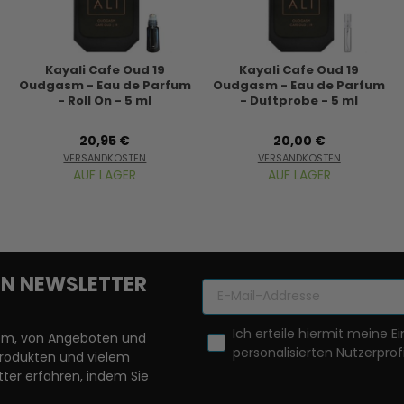
Kayali Cafe Oud 19
Kayali Cafe Oud 19
Oudgasm - Eau de Parfum
Oudgasm - Eau de Parfum
- Roll On - 5 ml
- Duftprobe - 5 ml
20,95 €
20,00 €
VERSANDKOSTEN
VERSANDKOSTEN
AUF LAGER
AUF LAGER
REN NEWSLETTER
Ich erteile hiermit meine Ei
llem, von Angeboten und
personalisierten Nutzerprofi
Produkten und vielem
ter erfahren, indem Sie