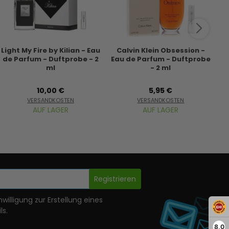
Light My Fire by Kilian - Eau
Calvin Klein Obsession -
A
de Parfum - Duftprobe - 2
Eau de Parfum - Duftprobe
D
ml
- 2 ml
10,00 €
5,95 €
VERSANDKOSTEN
VERSANDKOSTEN
AUF LAGER
AUF LAGER
Registrieren
nwilligung zur Erstellung eines
ls.
8,0