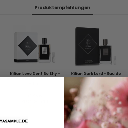
Produktempfehlungen
Kilian Love Dont Be Shy -
Kilian Dark Lord - Eau de
2
Eau de Parfum - Duftprobe
Parfum - Duftprobe - 2 ml
- 2 ml
13,95 €
10,00 €
VERSANDKOSTEN
VERSANDKOSTEN
AUF LAGER
AUF LAGER