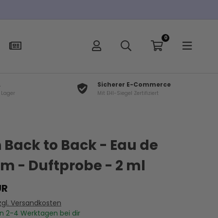
0
L
Sicherer E-Commerce
f Lager
Mit EHI-Siegel Zertifiziert
×
t
n Back to Back - Eau de
m - Duftprobe - 2 ml
UR
zgl. Versandkosten
In
2-4
Werktagen bei dir