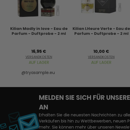
Kilian Madly in love - Eau de
Kilian LHeure Verte - Eau d
Parfum - Duftprobe - 2 ml
Parfum - Duftprobe - 2 ml
16,95 €
10,00 €
VERSANDKOSTEN
VERSANDKOSTEN
AUF LAGER
AUF LAGER
@tryasample.eu
MELDEN SIE SICH FÜR UNSE
AN
Erhalten Sie die neuesten Nachrichten zu a
Verkäufen bis hin zu Wettbewerben, neuen 
mehr. Sie können mehr über unseren Newslet