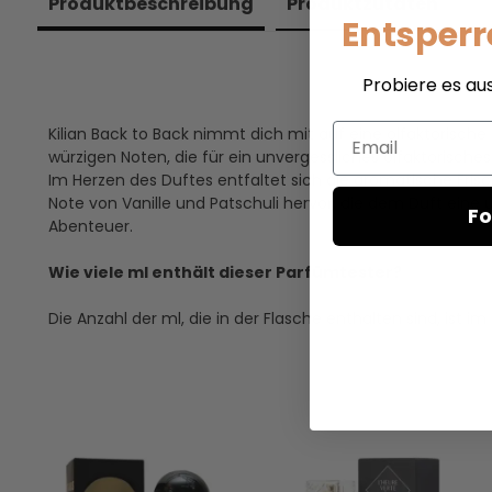
Produkt­beschreibung
Produkt­zutaten
Entsperr
Probiere es au
Email
Kilian Back to Back nimmt dich mit auf eine olfaktorische
würzigen Noten, die für ein unvergessliches olfaktorisches
Im Herzen des Duftes entfaltet sich die aromatische Fri
Note von Vanille und Patschuli hervor, die dem Duft eine u
Fo
Abenteuer.
Wie viele ml enthält dieser Parfümtester?
Die Anzahl der ml, die in der Flasche enthalten sind, is