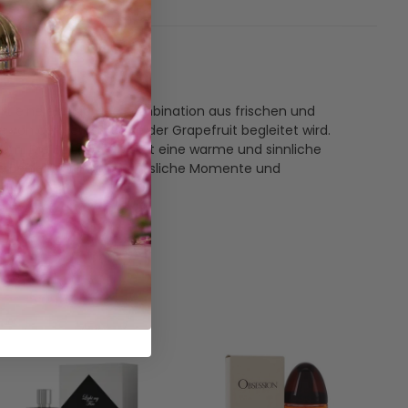
llt eine einzigartige Kombination aus frischen und
ie von der herben Süße der Grapefruit begleitet wird.
om. Die Basisnote bringt eine warme und sinnliche
ekte Begleiter für unvergessliche Momente und