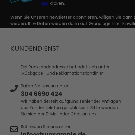
HIER
klicken.
Wenn Sie unseren Newsletter abonnieren, willigen Sie dam
werden. Ihre Daten werden dann auf Grundlage Ihrer Einwill
KUNDENDIENST
Die Rücksendeadresse befindet sich unter
„Rückgabe- und Reklamationsrichtlinie“
Rufen Sie uns an unter
304 6690 424
Wir haben derzeit aufgrund fehlender Anfragen
das Kundentelefon geschlossen. Bitte wenden
Sie sich per E-Mail oder Chat an uns
Schreiben Sie uns unter
info@tryasample.de