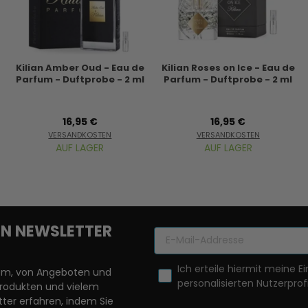
e
Kilian Amber Oud - Eau de
Kilian Roses on Ice - Eau de
Parfum - Duftprobe - 2 ml
Parfum - Duftprobe - 2 ml
16,95 €
16,95 €
VERSANDKOSTEN
VERSANDKOSTEN
AUF LAGER
AUF LAGER
REN NEWSLETTER
Ich erteile hiermit meine Ei
llem, von Angeboten und
personalisierten Nutzerprofi
Produkten und vielem
ter erfahren, indem Sie