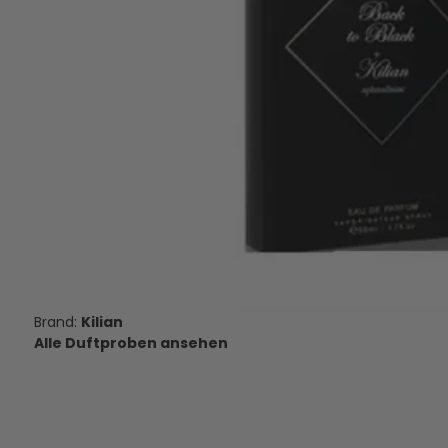
Kilian Gold Knight - Eau de Parfum
Amouage Dia Woma
- Duftprobe - 2 ml
Parfum - Duftpro
16,95 €
14,95 €
VERSANDKOSTEN
VERSANDKOS
AUF LAGER
AUF LAGE
Kilian
Alle Duftproben ansehen