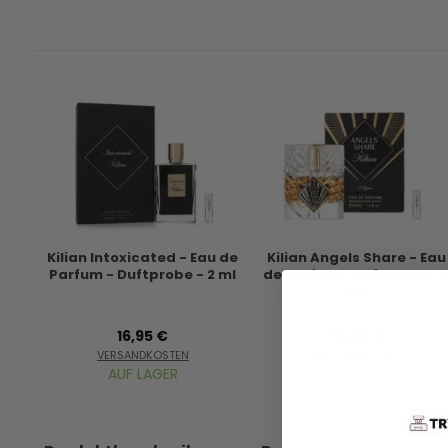
Kilian Intoxicated - Eau de
Kilian Angels Share - Eau
Parfum - Duftprobe - 2 ml
de Parfum - Duftprobe - 
ml
16,95 €
10,00 €
VERSANDKOSTEN
VERSANDKOSTEN
AUF LAGER
AUF LAGER