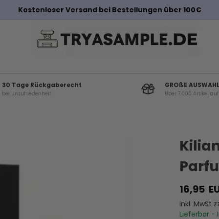
Kostenloser Versand bei Bestellungen über 100€
30 Tage Rückgaberecht
GROßE AUSWAH
bei Unzufriedenheit
Über 7.000 Artikel au
Andere Kunden haben diese auch gekauf
Kilia
Parfu
16,95
E
inkl. MwSt
z
Lieferbar - 