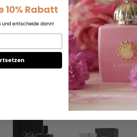
e 10% Rabatt
Kilian Back to Back - Eau de Parfum - Duftprobe
s und entscheide dann!
 Reise voller Kontraste und Abenteuerlust. Diese Duftprobe enthü
 Erlebnis sorgen. Die Kopfnote präsentiert frische Bergamotte, d
sche von Lavendel, gepaart mit der exotischen Würze von Kardam
nwiderstehliche Tiefe verleiht. Kilian Back to Back ist der perf
rtsetzen
t im Produktnamen oben angegeben.