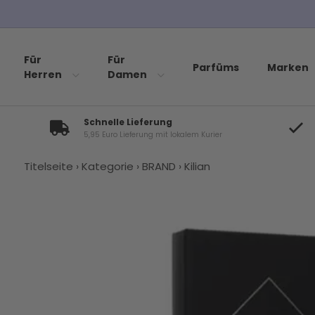
Für
Für
Parfüms
Marken
Herren
Damen
Schnelle Lieferung
5,95 Euro Lieferung mit lokalem Kurier
Titelseite
›
Kategorie
›
BRAND
›
Kilian