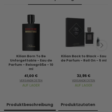
Kilian Born To Be
Kilian Back to Black - Eau
Unforgettable - Eau de
de Parfum - Roll On - 5 ml
Parfum - Reisegröße - 10
ml
41,00 €
32,95 €
VERSANDKOSTEN
VERSANDKOSTEN
AUF LAGER
AUF LAGER
Produkt­beschreibung
Produkt­zutaten