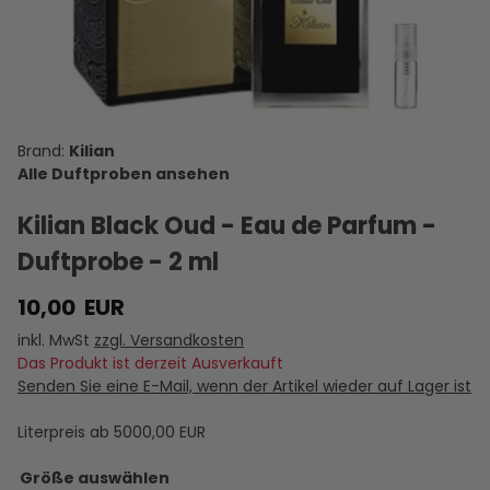
Vodka on
Amber Oud
Intoxicated
Oud - Eau
Lord - Eau
O
the Rocks -
- Eau de
- Eau de
de Parfum
de Parfum
Eau de
Parfum -
Parfum -
-
-
Parfum -
Duftprobe
Duftprobe
Duftprobe
Duftprobe
D
16,95 €
16,95 €
16,95 €
16,95 €
10,00 €
Duftprobe
- 2 ml
- 2 ml
- 2 ml
- 2 ml
VERSANDKOSTEN
- 2 ml
VERSANDKOSTEN
VERSANDKOSTEN
VERSANDKOSTEN
VERSANDKOSTEN
VE
AUF LAGER
AUF LAGER
AUF LAGER
AUF LAGER
AUF LAGER
A
Kilian
Alle Duftproben ansehen
Kilian Black Oud - Eau de Parfum -
Duftprobe - 2 ml
10,00
EUR
inkl. MwSt
zzgl. Versandkosten
Das Produkt ist derzeit Ausverkauft
Senden Sie eine E-Mail, wenn der Artikel wieder auf Lager ist
Literpreis ab
5000,00
EUR
Größe auswählen