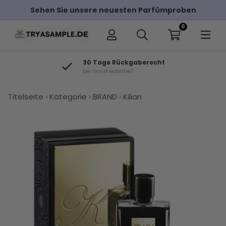
Sehen Sie unsere neuesten Parfümproben
0
30 Tage Rückgaberecht
bei Unzufriedenheit
×
Titelseite
›
Kategorie
›
BRAND
›
Kilian
Andere Kunden haben diese auch
gekauft
Kilian
Kilian
Kilian
Kilian Musk
Kilian Dark