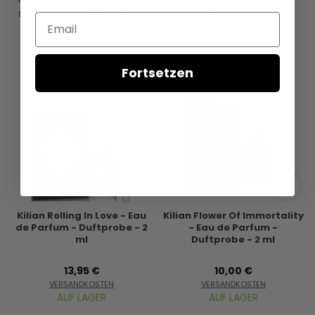
sind, ist im Produktnamen oben angegeben.
Email
Fortsetzen
Kilian Rolling In Love - Eau
Kilian Flower Of Immortality
de Parfum - Duftprobe - 2
- Eau de Parfum -
ml
Duftprobe - 2 ml
13,95 €
10,00 €
VERSANDKOSTEN
VERSANDKOSTEN
AUF LAGER
AUF LAGER