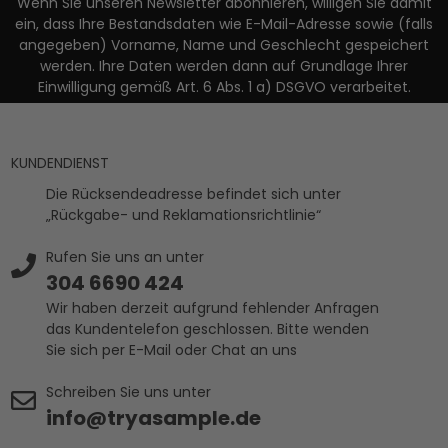
Wenn Sie unseren Newsletter abonnieren, willigen Sie damit
ein, dass Ihre Bestandsdaten wie E-Mail-Adresse sowie (falls
angegeben) Vorname, Name und Geschlecht gespeichert
werden. Ihre Daten werden dann auf Grundlage Ihrer
Einwilligung gemäß Art. 6 Abs. 1 a) DSGVO verarbeitet.
KUNDENDIENST
Die Rücksendeadresse befindet sich unter
„Rückgabe- und Reklamationsrichtlinie“
Rufen Sie uns an unter
304 6690 424
Wir haben derzeit aufgrund fehlender Anfragen
das Kundentelefon geschlossen. Bitte wenden
Sie sich per E-Mail oder Chat an uns
Schreiben Sie uns unter
info@tryasample.de