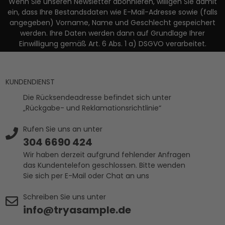
Wenn Sie unseren Newsletter abonnieren, willigen Sie damit
ein, dass Ihre Bestandsdaten wie E-Mail-Adresse sowie (falls
angegeben) Vorname, Name und Geschlecht gespeichert
werden. Ihre Daten werden dann auf Grundlage Ihrer
Einwilligung gemäß Art. 6 Abs. 1 a) DSGVO verarbeitet.
KUNDENDIENST
Die Rücksendeadresse befindet sich unter
„Rückgabe- und Reklamationsrichtlinie“
Rufen Sie uns an unter
304 6690 424
Wir haben derzeit aufgrund fehlender Anfragen
das Kundentelefon geschlossen. Bitte wenden
Sie sich per E-Mail oder Chat an uns
Schreiben Sie uns unter
info@tryasample.de