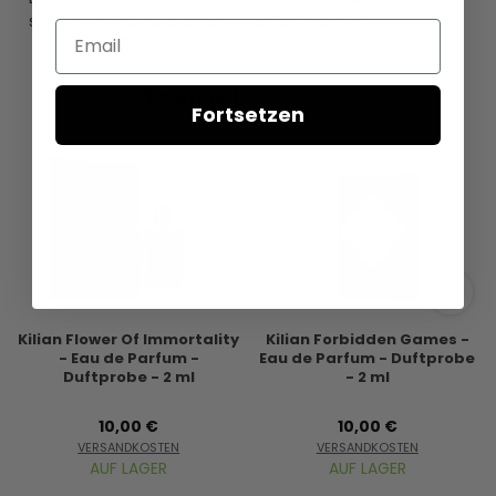
sind, ist im Produktnamen oben angegeben.
Email
Fortsetzen
Kilian Flower Of Immortality
Kilian Forbidden Games -
- Eau de Parfum -
Eau de Parfum - Duftprobe
Duftprobe - 2 ml
- 2 ml
10,00 €
10,00 €
VERSANDKOSTEN
VERSANDKOSTEN
AUF LAGER
AUF LAGER