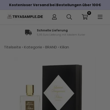
Kostenloser Versand bei Bestellungen über 100€
0
Schnelle Lieferung
5,95 Euro Lieferung mit lokalem Kurier
×
Titelseite
›
Kategorie
›
BRAND
›
Kilian
Andere Kunden haben diese auch
gekauft
Amouage
Parfums
Amouage
Kaufen Sie
Amouage
K