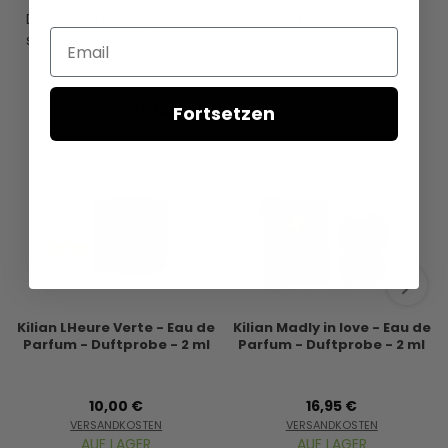
Die Anzahl der ml, die in der Flasche enthalten
Email
sind, ist im Produktnamen oben angegeben.
Fortsetzen
Kilian LHeure Verte - Eau de
Kilian Madly in love - Eau de
Parfum - Duftprobe - 2 ml
Parfum - Duftprobe - 2 ml
10,00 €
16,95 €
VERSANDKOSTEN
VERSANDKOSTEN
AUF LAGER
AUF LAGER