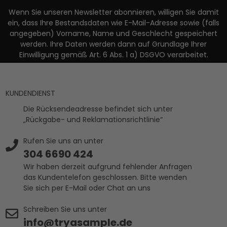
Wenn Sie unseren Newsletter abonnieren, willigen Sie damit
ein, dass Ihre Bestandsdaten wie E-Mail-Adresse sowie (falls
angegeben) Vorname, Name und Geschlecht gespeichert
werden. Ihre Daten werden dann auf Grundlage Ihrer
Einwilligung gemäß Art. 6 Abs. 1 a) DSGVO verarbeitet.
KUNDENDIENST
Die Rücksendeadresse befindet sich unter
„Rückgabe- und Reklamationsrichtlinie“
Rufen Sie uns an unter
304 6690 424
Wir haben derzeit aufgrund fehlender Anfragen
das Kundentelefon geschlossen. Bitte wenden
Sie sich per E-Mail oder Chat an uns
Schreiben Sie uns unter
info@tryasample.de