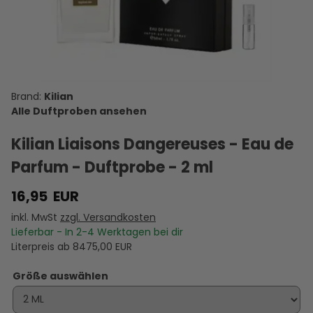
Dia Woman
de Marly
Reflection
für
Fate For
- Eau de
Darley -
Women -
mindestens
Women -
Y
Parfum -
Eau de
Eau de
30 Euro und
Eau de
Duftprobe
Parfum -
Parfum -
erhalten
Parfum -
14,95 €
11,95 €
10,00 €
0,95 €
26,95 €
- 2 ml
Duftprobe
Duftprobe
Sie dies
Duftprobe
D
VERSANDKOSTEN
VERSANDKOSTEN
- 2 ml
VERSANDKOSTEN
- 2 ml
VERSANDKOSTEN
kostenlos
VERSANDKOSTEN
- 5 ml
VE
AUF LAGER
AUF LAGER
AUF LAGER
AUF LAGER
dazu Ex
AUF LAGER
A
Nihilo The
Kilian
Hedonist -
E...
Alle Duftproben ansehen
Kilian Liaisons Dangereuses - Eau de
Parfum - Duftprobe - 2 ml
16,95
EUR
inkl. MwSt
zzgl. Versandkosten
Lieferbar - In
2-4
Werktagen bei dir
Literpreis ab
8475,00
EUR
Größe auswählen