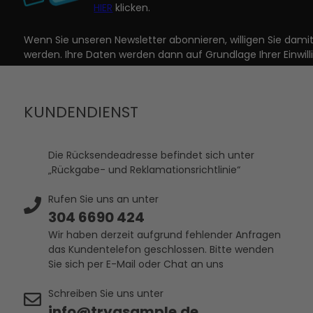
HIER
klicken.
Wenn Sie unseren Newsletter abonnieren, willigen Sie dam
werden. Ihre Daten werden dann auf Grundlage Ihrer Einwill
KUNDENDIENST
Die Rücksendeadresse befindet sich unter
„Rückgabe- und Reklamationsrichtlinie“
Rufen Sie uns an unter
304 6690 424
Wir haben derzeit aufgrund fehlender Anfragen
das Kundentelefon geschlossen. Bitte wenden
Sie sich per E-Mail oder Chat an uns
Schreiben Sie uns unter
info@tryasample.de