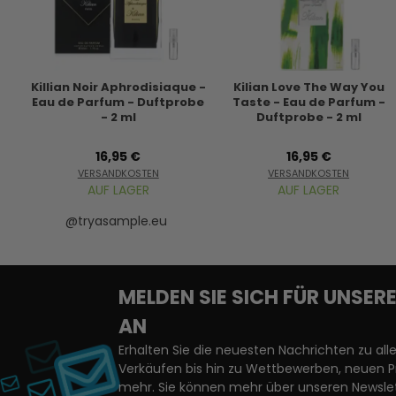
Killian Noir Aphrodisiaque -
Kilian Love The Way You
Eau de Parfum - Duftprobe
Taste - Eau de Parfum -
- 2 ml
Duftprobe - 2 ml
16,95 €
16,95 €
VERSANDKOSTEN
VERSANDKOSTEN
AUF LAGER
AUF LAGER
@tryasample.eu
MELDEN SIE SICH FÜR UNSE
AN
Erhalten Sie die neuesten Nachrichten zu a
Verkäufen bis hin zu Wettbewerben, neuen 
mehr. Sie können mehr über unseren Newslet