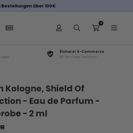
0
L
Sicherer E-Commerce
f Lager
Mit EHI-Siegel Zertifiziert
×
t
an Kologne, Shield Of
ction - Eau de Parfum -
robe - 2 ml
UR