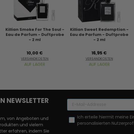
Killian Smoke For The Soul -
Killian Sweet Redemption -
Eau de Parfum - Duftprobe
Eau de Parfum - Duftprobe
- 2 ml
- 2 ml
10,00 €
16,95 €
VERSANDKOSTEN
VERSANDKOSTEN
AUF LAGER
AUF LAGER
REN NEWSLETTER
Ich erteile hiermit meine Ei
llem, von Angeboten und
personalisierten Nutzerprofi
Produkten und vielem
ter erfahren, indem Sie