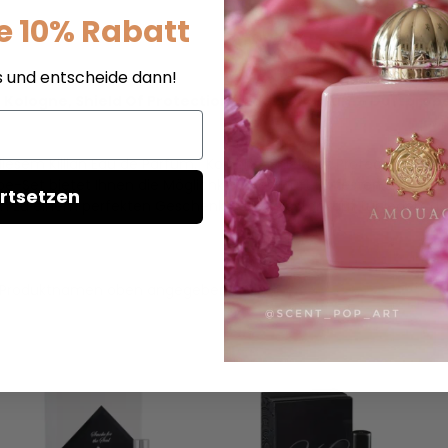
e 10% Rabatt
s und entscheide dann!
an Kologne, Shield Of Protection - Eau de Parfum - Duftprob
sem Killian Eau de Parfum. "Kologne, Shield Of Protection" ist ein
e-Set bietet Ihnen die Möglichkeit, den Duft zu testen, bevor Si
rtsetzen
 zu einem perfekten Geschenk oder Selbstankauf für jeden, der s
t im Produktnamen oben angegeben.