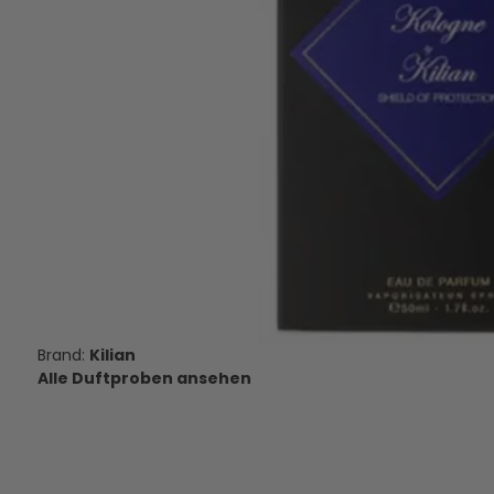
Amouage Dia Woman - Eau de
Xerjoff Alexandria Or
Parfum - Duftprobe - 2 ml
de Parfum - Duftpr
14,95 €
10,00 €
VERSANDKOSTEN
VERSANDKOS
AUF LAGER
AUF LAGE
Kilian
Alle Duftproben ansehen