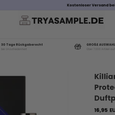
Kostenloser Versand bei Bestellungen über 100€
30 Tage Rückgaberecht
GROßE AUSWAH
bei Unzufriedenheit
Über 7.000 Artikel au
Andere Kunden haben diese auch gekauf
Killi
Prote
Duftp
16,95
E