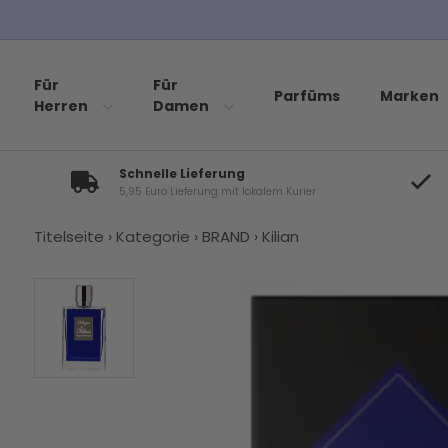
Für
Für
Parfüms
Marken
Herren
Damen
Schnelle Lieferung
5,95 Euro Lieferung mit lokalem Kurier
Titelseite
›
Kategorie
›
BRAND
›
Kilian