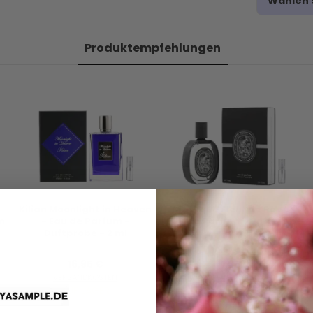
Wählen S
Produktempfehlungen
Kilian Moonlight in Heaven
Diptyque Fleur de Peau -
m
- Eau de Parfum -
Eau de Parfum - Duftprobe
Duftprobe - 2 ml
- 2 ml
16,95 €
11,95 €
VERSANDKOSTEN
VERSANDKOSTEN
AUF LAGER
AUF LAGER