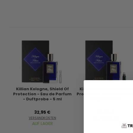
Killian Kologne, Shield Of
Killian Kologne, Shield Of
Protection - Eau de Parfum
Protection - Eau de Parfu
- Duftprobe - 5 ml
- Roll On - 5 ml
32,95 €
32,95 €
VERSANDKOSTEN
VERSANDKOSTEN
AUF LAGER
AUF LAGER