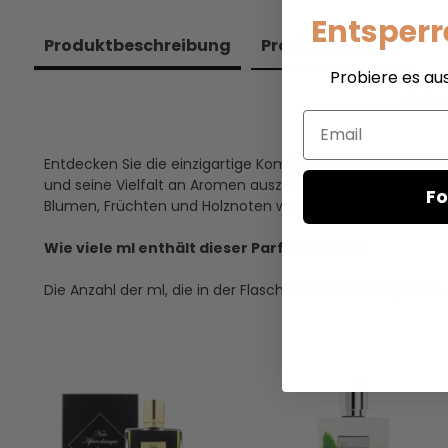
Entsperr
Produkt­beschreibung
Produkt­zutaten
Probiere es au
Killi
Email
Entdecken Sie die einzigartige Kombination von Noten in die
und seine Vielfalt an Aromen auszeichnet. Dieser Duftprob
Fo
Blumen, Früchten und Holznoten wird dieser Eau de Parfum
Wie viele ml enthält dieser Parfümtester?
Die Anzahl der ml, die in der Flasche enthalten sind, is