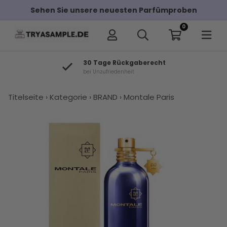
Sehen Sie unsere neuesten Parfümproben
0
30 Tage Rückgaberecht
bei Unzufriedenheit
×
Titelseite
›
Kategorie
›
BRAND
›
Montale Paris
Andere Kunden haben diese auch
gekauft
Montale
Montale
Montale
Parfums
Maison