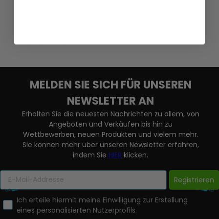
8,95 €
8,95 €
VERSANDKOSTEN
VERSANDKOSTEN
AUF LAGER
AUF LAGER
@tryasample.eu
MELDEN SIE SICH FÜR UNSEREN
NEWSLETTER AN
Erhalten Sie die neuesten Nachrichten zu allem, von
Angeboten und Verkäufen bis hin zu
Wettbewerben, neuen Produkten und vielem mehr.
Sie können mehr über unseren Newsletter erfahren,
indem Sie
HIER
klicken.
Registrieren
Ich erteile hiermit meine Einwilligung zur Erstellung
eines personalisierten Nutzerprofils.