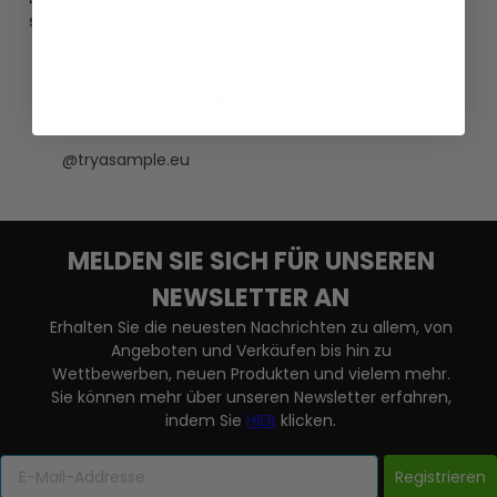
sind, ist im Produktnamen oben angegeben.
@tryasample.eu
MELDEN SIE SICH FÜR UNSEREN
NEWSLETTER AN
Erhalten Sie die neuesten Nachrichten zu allem, von
Angeboten und Verkäufen bis hin zu
Wettbewerben, neuen Produkten und vielem mehr.
Sie können mehr über unseren Newsletter erfahren,
indem Sie
HIER
klicken.
Registrieren