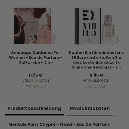
Amouage Guidance For
Kaufen Sie für mindestens
Women - Eau de Parfum -
30 Euro und erhalten Sie
Duftprobe - 2 ml
dies kostenlos dazu Ex
Nihilo The Hedonist - E...
11,95 €
0,95 €
VERSANDKOSTEN
VERSANDKOSTEN
AUF LAGER
AUF LAGER
Produkt­beschreibung
Produkt­zutaten
Montale Paris Chypré - Fruité - Eau De Parfum