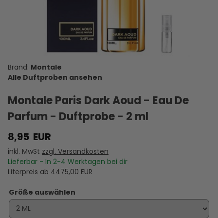
Paris The
Paris Blue
Aoud Blue
Paris Aoud
de Marly
New Rose -
Amber -
Notes - Eau
Musk - Eau
Darley -
Eau de
Eau de
de Parfum
de Parfum
Eau de
Parfum -
Parfum -
-
-
Parfum -
D
8,95 €
8,95 €
8,95 €
8,95 €
11,95 €
Duftprobe
Duftprobe
Duftprobe
Duftprobe
Duftprobe
VERSANDKOSTEN
- 2 ml
VERSANDKOSTEN
- 2 ml
VERSANDKOSTEN
- 2 ml
VERSANDKOSTEN
- 2 ml
VERSANDKOSTEN
- 2 ml
VE
AUF LAGER
AUF LAGER
AUF LAGER
AUF LAGER
AUF LAGER
A
Montale
Alle Duftproben ansehen
Montale Paris Dark Aoud - Eau De
Parfum - Duftprobe - 2 ml
8,95
EUR
inkl. MwSt
zzgl. Versandkosten
Lieferbar - In
2-4
Werktagen bei dir
Literpreis ab
4475,00
EUR
Größe auswählen