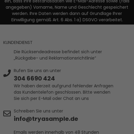
ein, dass Ihre Bestandsdaten wie E-Mail-Adresse sowie (falls
angegeben) Vorname, Name und Geschlecht gespeichert
werden. Ihre Daten werden dann auf Grundlage Ihrer
Einwilligung gemäß Art. 6 Abs. 1 a) DSGVO verarbeitet.
KUNDENDIENST
Die Rücksendeadresse befindet sich unter
„Rückgabe- und Reklamationsrichtlinie“
Rufen Sie uns an unter
304 6690 424
Wir haben derzeit aufgrund fehlender Anfragen
das Kundentelefon geschlossen. Bitte wenden
Sie sich per E-Mail oder Chat an uns
Schreiben Sie uns unter
info@tryasample.de
Emails werden innerhalb von 48 Stunden