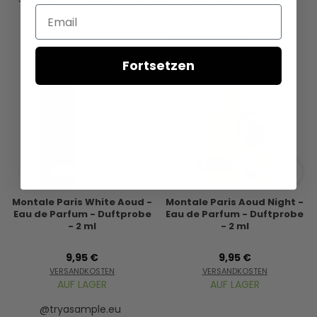
Email
Fortsetzen
Montale Paris White Aoud -
Montale Paris Aoud Night -
Eau de Parfum - Duftprobe
Eau de Parfum - Duftprobe
- 2 ml
- 2 ml
9,95 €
9,95 €
VERSANDKOSTEN
VERSANDKOSTEN
AUF LAGER
AUF LAGER
@tryasample.eu