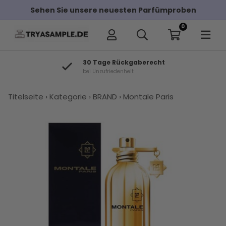
Sehen Sie unsere neuesten Parfümproben
0
30 Tage Rückgaberecht
bei Unzufriedenheit
×
Titelseite
›
Kategorie
›
BRAND
›
Montale Paris
Andere Kunden haben diese auch
gekauft
Montale
Montale
Mancera
Montale
Parfums
K