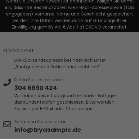
Wenn Sie unseren Newsletter abonnieren, willigen Sie damit
ein, dass Ihre Bestandsdaten wie E-Mail-Adresse sowie (falls
angegeben) Vorname, Name und Geschlecht gespeichert
werden. Ihre Daten werden dann auf Grundlage Ihrer
Einwilligung gemäß Art. 6 Abs. 1 a) DSGVO verarbeitet.
KUNDENDIENST
Die Rücksendeadresse befindet sich unter
„Rückgabe- und Reklamationsrichtlinie“
Rufen Sie uns an unter
304 6690 424
Wir haben derzeit aufgrund fehlender Anfragen
das Kundentelefon geschlossen. Bitte wenden
Sie sich per E-Mail oder Chat an uns
Schreiben Sie uns unter
info@tryasample.de