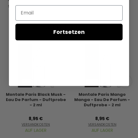
sind, ist im Produktnamen oben angegeben.
Email
Fortsetzen
Montale Paris Black Musk -
Montale Paris Mango
Eau De Parfum - Duftprobe
Manga - Eau De Parfum -
- 2 ml
Duftprobe - 2 ml
8,95 €
8,95 €
VERSANDKOSTEN
VERSANDKOSTEN
AUF LAGER
AUF LAGER