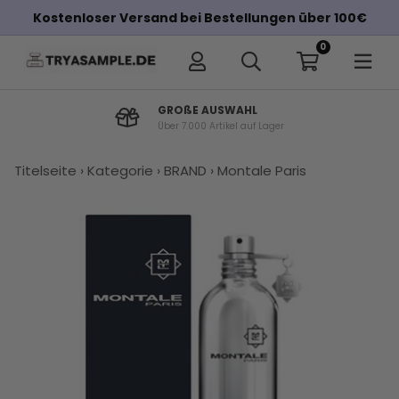
Kostenloser Versand bei Bestellungen über 100€
0
GROßE AUSWAHL
Über 7.000 Artikel auf Lager
×
Titelseite
›
Kategorie
›
BRAND
›
Montale Paris
Andere Kunden haben diese auch
gekauft
Montale
Montale
Parfums
Penhaligons
Amouage
K