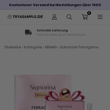
Kostenloser Versand bei Bestellungen über 100€
0
Schnelle Lieferung
5,95 Euro Lieferung mit lokalem Kurier
×
Titelseite
›
Kategorie
›
BRAND
›
Salvatore Ferragamo
Andere Kunden haben diese auch
gekauft
Bibliothèque
Xerjoff
Sospiro
Parfums
Byredo