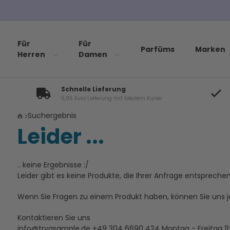
Für
Für
Parfüms
Marken
Herren
Damen
Schnelle Lieferung
5,95 Euro Lieferung mit lokalem Kurier
Suchergebnis
Leider ...
.. keine Ergebnisse :/
Leider gibt es keine Produkte, die Ihrer Anfrage entsprechen
Wenn Sie Fragen zu einem Produkt haben, können Sie uns je
Kontaktieren Sie uns
info@tryasample.de
+49 304 6690 424
Montag - Freitag 11: