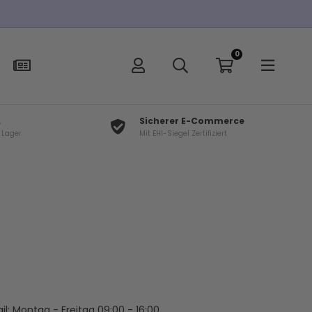
0
L
Sicherer E-Commerce
f Lager
Mit EHI-Siegel Zertifiziert
il: Montag - Freitag 09:00 - 16:00