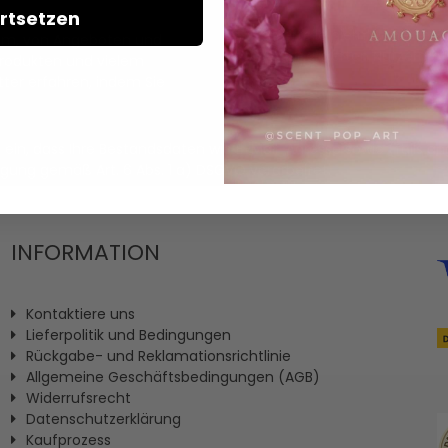
rtsetzen
Ich erteile hiermit meine Ei
llem, von Angeboten und
personalisierten Nutzerprofi
Produkten und vielem
ter erfahren, indem Sie
it ein, dass Ihre Bestandsdaten wie E-Mail-Adresse sowie (fal
igung gemäß Art. 6 Abs. 1 a) DSGVO verarbeitet.
INFORMATION
Kontaktiere uns
Lieferpolitik und Bedingungen
Rückgabe- und Reklamationsrichtlinie
Allgemeine Geschäftsbedingungen (AGB)
Widerrufsrecht
Datenschutzerklärung
Kaufprozess