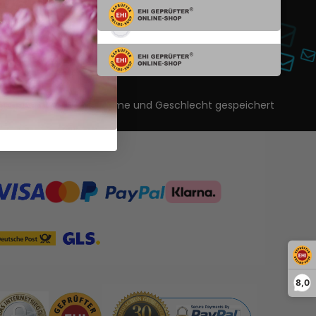
nwilligung zur Erstellung eines
ls.
ls angegeben) Vorname, Name und Geschlecht gespeichert
8,0