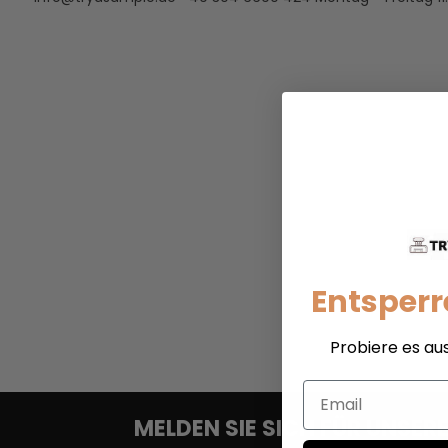
Entsperr
Probiere es au
Email
MELDEN SIE SICH FÜR UNSE