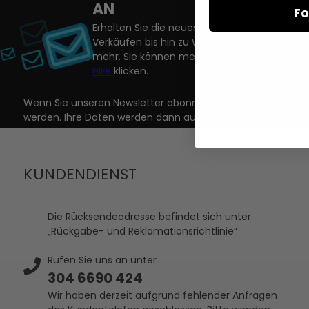
AN
Fo
Erhalten Sie die neuesten Nachrichten zu a
Verkäufen bis hin zu Wettbewerben, neuen 
mehr. Sie können mehr über unseren Newslet
HIER
klicken.
Wenn Sie unseren Newsletter abonnieren, willigen Sie dam
werden. Ihre Daten werden dann auf Grundlage Ihrer Einwill
KUNDENDIENST
Die Rücksendeadresse befindet sich unter
„Rückgabe- und Reklamationsrichtlinie“
Rufen Sie uns an unter
304 6690 424
Wir haben derzeit aufgrund fehlender Anfragen