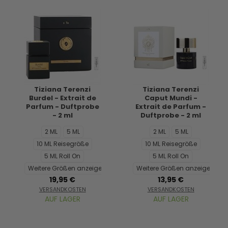
Tiziana Terenzi
Tiziana Terenzi
Burdel - Extrait de
Caput Mundi -
Parfum - Duftprobe
Extrait de Parfum -
- 2 ml
Duftprobe - 2 ml
2 ML
5 ML
2 ML
5 ML
10 ML Reisegröße
10 ML Reisegröße
5 ML Roll On
5 ML Roll On
Weitere Größen anzeigen...
Weitere Größen anzeigen...
19,95 €
13,95 €
VERSANDKOSTEN
VERSANDKOSTEN
AUF LAGER
AUF LAGER