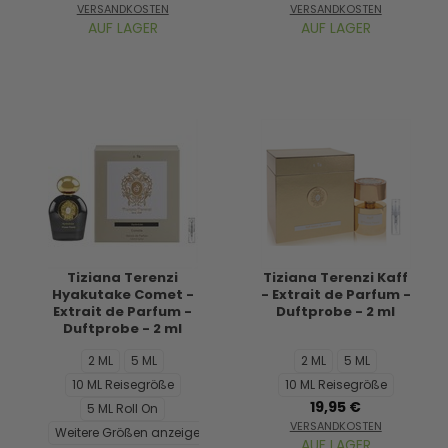
VERSANDKOSTEN
VERSANDKOSTEN
AUF LAGER
AUF LAGER
Tiziana Terenzi
Tiziana Terenzi Kaff
Hyakutake Comet -
- Extrait de Parfum -
Extrait de Parfum -
Duftprobe - 2 ml
Duftprobe - 2 ml
2 ML
5 ML
2 ML
5 ML
10 ML Reisegröße
10 ML Reisegröße
19,95 €
5 ML Roll On
VERSANDKOSTEN
Weitere Größen anzeigen...
AUF LAGER