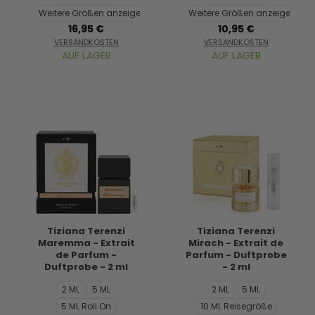
Weitere Größen anzeigen...
Weitere Größen anzeigen...
16,95 €
10,95 €
VERSANDKOSTEN
VERSANDKOSTEN
AUF LAGER
AUF LAGER
Tiziana Terenzi
Tiziana Terenzi
Maremma - Extrait
Mirach - Extrait de
de Parfum -
Parfum - Duftprobe
Duftprobe - 2 ml
- 2 ml
2 ML
5 ML
2 ML
5 ML
5 ML Roll On
10 ML Reisegröße