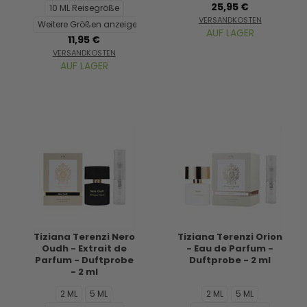
25,95 €
10 ML Reisegröße
VERSANDKOSTEN
Weitere Größen anzeigen...
AUF LAGER
11,95 €
VERSANDKOSTEN
AUF LAGER
Tiziana Terenzi Nero
Tiziana Terenzi Orion
Oudh - Extrait de
- Eau de Parfum -
Parfum - Duftprobe
Duftprobe - 2 ml
- 2 ml
2 ML
5 ML
2 ML
5 ML