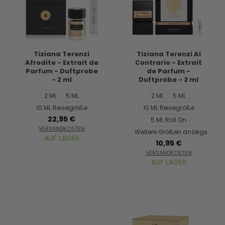
Tiziana Terenzi
Tiziana Terenzi Al
Afrodite - Extrait de
Contrario - Extrait
Parfum - Duftprobe
de Parfum -
- 2 ml
Duftprobe - 2 ml
2 ML
5 ML
2 ML
5 ML
10 ML Reisegröße
10 ML Reisegröße
22,95 €
5 ML Roll On
VERSANDKOSTEN
Weitere Größen anzeigen...
AUF LAGER
10,95 €
VERSANDKOSTEN
AUF LAGER