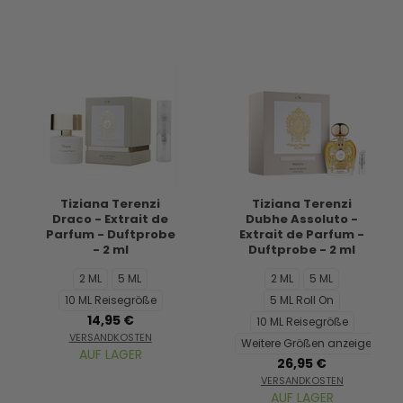
Tiziana Terenzi
Tiziana Terenzi
Draco - Extrait de
Dubhe Assoluto -
Parfum - Duftprobe
Extrait de Parfum -
- 2 ml
Duftprobe - 2 ml
2 ML
5 ML
2 ML
5 ML
10 ML Reisegröße
5 ML Roll On
14,95 €
10 ML Reisegröße
VERSANDKOSTEN
Weitere Größen anzeigen...
AUF LAGER
26,95 €
VERSANDKOSTEN
AUF LAGER