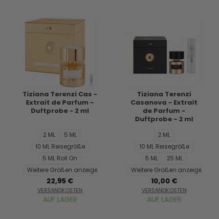
Tiziana Terenzi Cas -
Tiziana Terenzi
Extrait de Parfum -
Casanova - Extrait
Duftprobe - 2 ml
de Parfum -
Duftprobe - 2 ml
2 ML
5 ML
2 ML
10 ML Reisegröße
10 ML Reisegröße
5 ML Roll On
5 ML
25 ML
Weitere Größen anzeigen...
Weitere Größen anzeigen...
22,95 €
10,00 €
VERSANDKOSTEN
VERSANDKOSTEN
AUF LAGER
AUF LAGER