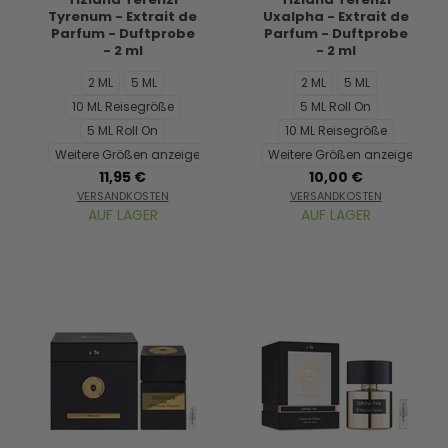
Tyrenum - Extrait de
Uxalpha - Extrait de
Parfum - Duftprobe
Parfum - Duftprobe
- 2 ml
- 2 ml
2 ML
5 ML
2 ML
5 ML
10 ML Reisegröße
5 ML Roll On
5 ML Roll On
10 ML Reisegröße
Weitere Größen anzeigen...
Weitere Größen anzeigen...
11,95 €
10,00 €
VERSANDKOSTEN
VERSANDKOSTEN
AUF LAGER
AUF LAGER