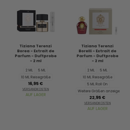
Tiziana Terenzi
Tiziana Terenzi
Borea - Extrait de
Borelli - Extrait de
Parfum - Duftprobe
Parfum - Duftprobe
- 2 ml
- 2 ml
2 ML
5 ML
2 ML
5 ML
10 ML Reisegröße
10 ML Reisegröße
16,95 €
5 ML Roll On
VERSANDKOSTEN
Weitere Größen anzeigen...
AUF LAGER
22,95 €
VERSANDKOSTEN
AUF LAGER