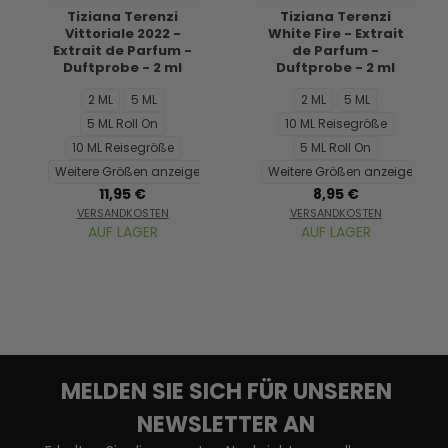
Tiziana Terenzi
Tiziana Terenzi
Vittoriale 2022 -
White Fire - Extrait
Extrait de Parfum -
de Parfum -
Duftprobe - 2 ml
Duftprobe - 2 ml
2 ML
5 ML
2 ML
5 ML
5 ML Roll On
10 ML Reisegröße
10 ML Reisegröße
5 ML Roll On
Weitere Größen anzeigen...
Weitere Größen anzeigen...
11,95 €
8,95 €
VERSANDKOSTEN
VERSANDKOSTEN
AUF LAGER
AUF LAGER
MELDEN SIE SICH FÜR UNSEREN
NEWSLETTER AN