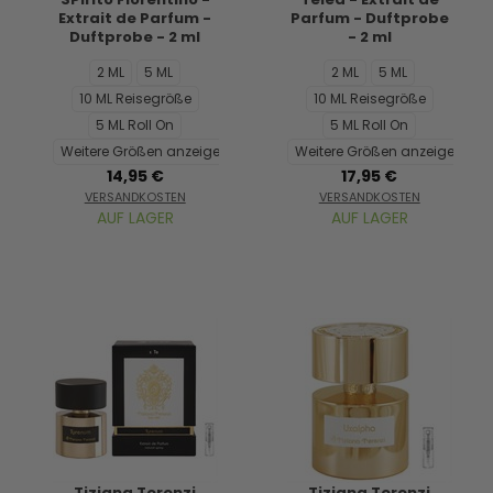
Extrait de Parfum -
Parfum - Duftprobe
Duftprobe - 2 ml
- 2 ml
2 ML
5 ML
2 ML
5 ML
10 ML Reisegröße
10 ML Reisegröße
5 ML Roll On
5 ML Roll On
Weitere Größen anzeigen...
Weitere Größen anzeigen...
14,95 €
17,95 €
VERSANDKOSTEN
VERSANDKOSTEN
AUF LAGER
AUF LAGER
Tiziana Terenzi
Tiziana Terenzi