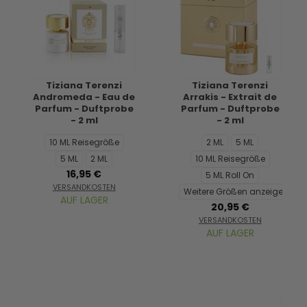
Tiziana Terenzi
Tiziana Terenzi
Andromeda - Eau de
Arrakis - Extrait de
Parfum - Duftprobe
Parfum - Duftprobe
- 2 ml
- 2 ml
10 ML Reisegröße
2 ML
5 ML
5 ML
2 ML
10 ML Reisegröße
16,95 €
5 ML Roll On
VERSANDKOSTEN
Weitere Größen anzeigen...
AUF LAGER
20,95 €
VERSANDKOSTEN
AUF LAGER