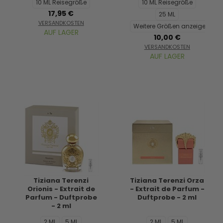
10 ML Reisegröße
10 ML Reisegröße
17,95 €
25 ML
VERSANDKOSTEN
Weitere Größen anzeigen...
AUF LAGER
10,00 €
VERSANDKOSTEN
AUF LAGER
Tiziana Terenzi
Tiziana Terenzi Orza
Orionis - Extrait de
- Extrait de Parfum -
Parfum - Duftprobe
Duftprobe - 2 ml
- 2 ml
2 ML
5 ML
2 ML
5 ML