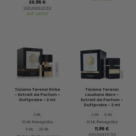
20,95 €
VERSANDKOSTEN
AUF LAGER
Tiziana Terenzi Kirke
Tiziana Terenzi
- Extrait de Parfum -
Laudano Nero -
Duftprobe - 2 ml
Extrait de Parfum -
Duftprobe - 2 ml
2 ML
2 ML
5 ML
10 ML Reisegröße
10 ML Reisegröße
11,95 €
5 ML
25 ML
VERSANDKOSTEN