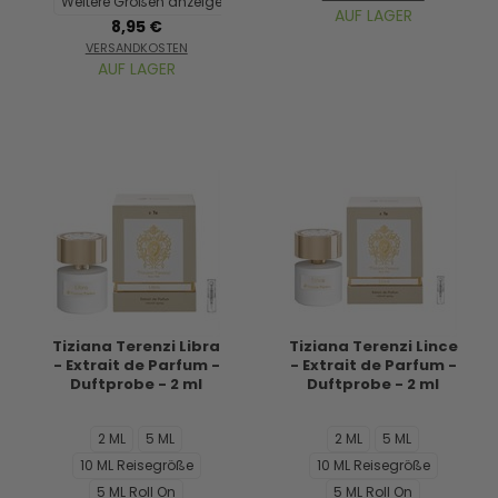
Weitere Größen anzeigen...
AUF LAGER
8,95 €
VERSANDKOSTEN
AUF LAGER
Tiziana Terenzi Libra
Tiziana Terenzi Lince
- Extrait de Parfum -
- Extrait de Parfum -
Duftprobe - 2 ml
Duftprobe - 2 ml
2 ML
5 ML
2 ML
5 ML
10 ML Reisegröße
10 ML Reisegröße
5 ML Roll On
5 ML Roll On