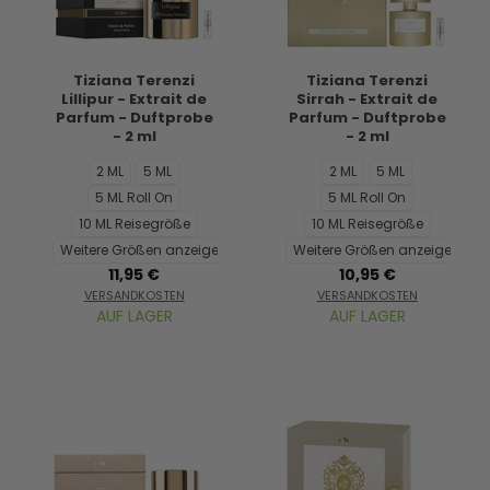
Tiziana Terenzi
Tiziana Terenzi
Lillipur - Extrait de
Sirrah - Extrait de
Parfum - Duftprobe
Parfum - Duftprobe
- 2 ml
- 2 ml
2 ML
5 ML
2 ML
5 ML
5 ML Roll On
5 ML Roll On
10 ML Reisegröße
10 ML Reisegröße
Weitere Größen anzeigen...
Weitere Größen anzeigen...
11,95 €
10,95 €
VERSANDKOSTEN
VERSANDKOSTEN
AUF LAGER
AUF LAGER