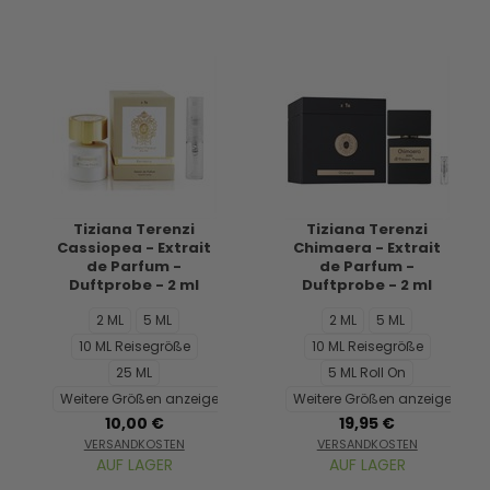
Tiziana Terenzi
Tiziana Terenzi
Cassiopea - Extrait
Chimaera - Extrait
de Parfum -
de Parfum -
Duftprobe - 2 ml
Duftprobe - 2 ml
2 ML
5 ML
2 ML
5 ML
10 ML Reisegröße
10 ML Reisegröße
25 ML
5 ML Roll On
Weitere Größen anzeigen...
Weitere Größen anzeigen...
10,00 €
19,95 €
VERSANDKOSTEN
VERSANDKOSTEN
AUF LAGER
AUF LAGER