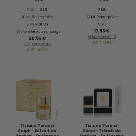
2 ML
5 ML
2 ML
10 ML Reisegröße
10 ML Reisegröße
5 ML Roll On
5 ML
17,95 €
Weitere Größen anzeigen...
VERSANDKOSTEN
20,95 €
AUF LAGER
VERSANDKOSTEN
AUF LAGER
Tiziana Terenzi
Tiziana Terenzi
Saiph - Extrait de
Siene - Extrait de
Parfum - Duftprobe
Parfum - Duftprobe