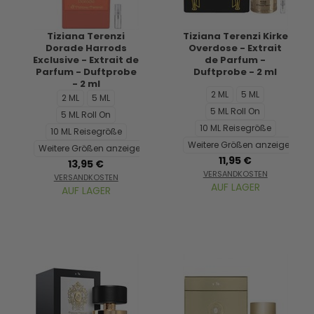
Tiziana Terenzi
Tiziana Terenzi Kirke
Dorade Harrods
Overdose - Extrait
Exclusive - Extrait de
de Parfum -
Parfum - Duftprobe
Duftprobe - 2 ml
- 2 ml
2 ML
5 ML
2 ML
5 ML
5 ML Roll On
5 ML Roll On
10 ML Reisegröße
10 ML Reisegröße
Weitere Größen anzeigen...
Weitere Größen anzeigen...
11,95 €
13,95 €
VERSANDKOSTEN
VERSANDKOSTEN
AUF LAGER
AUF LAGER