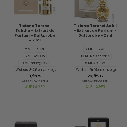
Tiziana Terenzi
Tiziana Terenzi Adhil
Talitha - Extrait de
- Extrait de Parfum -
Parfum - Duftprobe
Duftprobe - 2 ml
- 2 ml
2 ML
5 ML
2 ML
5 ML
5 ML Roll On
10 ML Reisegröße
10 ML Reisegröße
5 ML Roll On
Weitere Größen anzeigen...
Weitere Größen anzeigen...
11,95 €
22,95 €
VERSANDKOSTEN
VERSANDKOSTEN
AUF LAGER
AUF LAGER