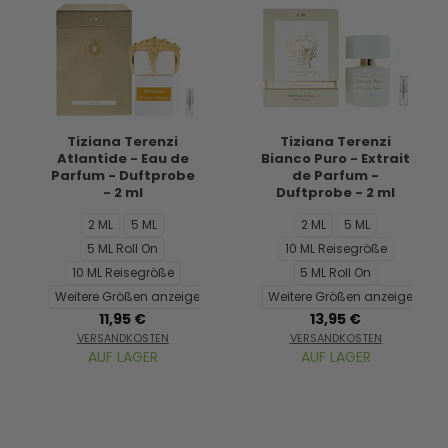
Tiziana Terenzi
Tiziana Terenzi
Atlantide - Eau de
Bianco Puro - Extrait
Parfum - Duftprobe
de Parfum -
- 2 ml
Duftprobe - 2 ml
2 ML
5 ML
2 ML
5 ML
5 ML Roll On
10 ML Reisegröße
10 ML Reisegröße
5 ML Roll On
Weitere Größen anzeigen...
Weitere Größen anzeigen...
11,95 €
13,95 €
VERSANDKOSTEN
VERSANDKOSTEN
AUF LAGER
AUF LAGER