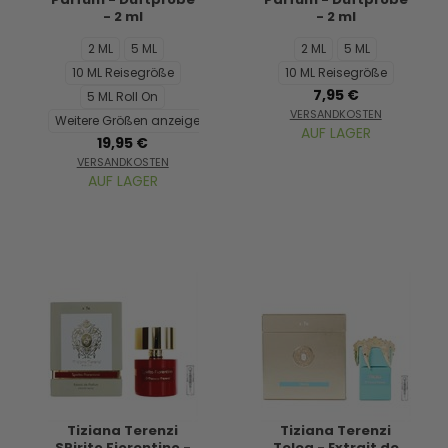
- 2 ml
- 2 ml
2 ML
5 ML
2 ML
5 ML
10 ML Reisegröße
10 ML Reisegröße
7,95 €
5 ML Roll On
VERSANDKOSTEN
Weitere Größen anzeigen...
AUF LAGER
19,95 €
VERSANDKOSTEN
AUF LAGER
Tiziana Terenzi
Tiziana Terenzi
SPirito Fiorentino -
Telea - Extrait de