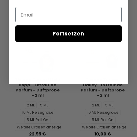
AUF LAGER
Email
Fortsetzen
Tiziana Terenzi Hale
Tiziana Terenzi
Bopp - Extrait de
Halley - Extrait de
Parfum - Duftprobe
Parfum - Duftprobe
- 2 ml
- 2 ml
2 ML
5 ML
2 ML
5 ML
10 ML Reisegröße
10 ML Reisegröße
5 ML Roll On
5 ML Roll On
Weitere Größen anzeigen...
Weitere Größen anzeigen...
22,95 €
10,00 €