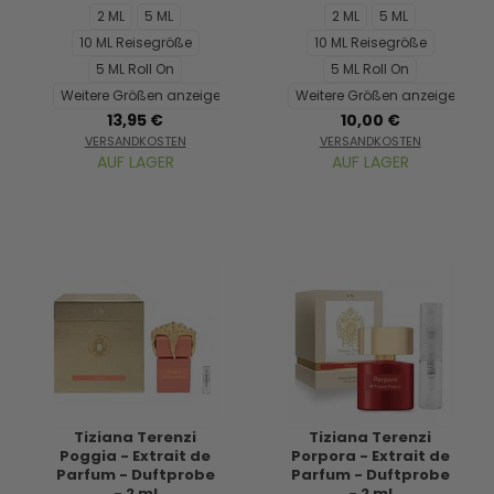
2 ML
5 ML
2 ML
5 ML
10 ML Reisegröße
10 ML Reisegröße
5 ML Roll On
5 ML Roll On
Weitere Größen anzeigen...
Weitere Größen anzeigen...
13,95 €
10,00 €
VERSANDKOSTEN
VERSANDKOSTEN
AUF LAGER
AUF LAGER
Tiziana Terenzi
Tiziana Terenzi
Poggia - Extrait de
Porpora - Extrait de
Parfum - Duftprobe
Parfum - Duftprobe
- 2 ml
- 2 ml