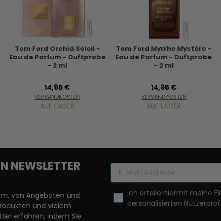
Tom Ford Orchid Soleil -
Tom Ford Myrrhe Mystére -
Eau de Parfum - Duftprobe
Eau de Parfum - Duftprobe
- 2 ml
- 2 ml
14,95 €
14,95 €
VERSANDKOSTEN
VERSANDKOSTEN
AUF LAGER
AUF LAGER
REN NEWSLETTER
Ich erteile hiermit meine Ei
llem, von Angeboten und
personalisierten Nutzerprofi
Produkten und vielem
ter erfahren, indem Sie