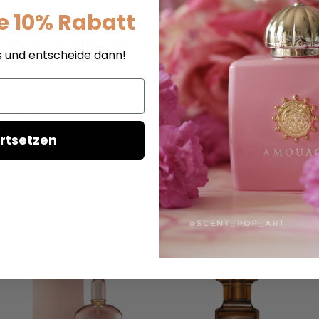
e 10% Rabatt
Tom Ford Arabian Wood - Eau de Parfum - Duftprobe
s und entscheide dann!
it Tom Ford Arabian Wood Eau de Parfum. Diese Duftprobe entfüh
on Safran und Kardamom eröffnen das Dufterlebnis mit einer e
 Die Basisnoten von Vetiver und Sandelholz verleihen dem Duft 
pruchsvollen Kenner, der die faszinierende Welt des Orients er
rtsetzen
d verführen!
t im Produktnamen oben angegeben.