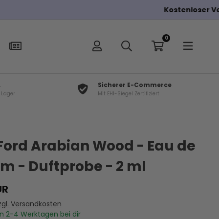
0
L
Sicherer E-Commerce
f Lager
Mit EHI-Siegel Zertifiziert
×
t
ord Arabian Wood - Eau de
m - Duftprobe - 2 ml
UR
zgl. Versandkosten
In
2-4
Werktagen bei dir