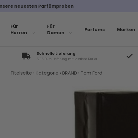
Für
Für
Parfüms
Marken
Herren
Damen
Schnelle Lieferung
5,95 Euro Lieferung mit lokalem Kurier
Titelseite
›
Kategorie
›
BRAND
›
Tom Ford