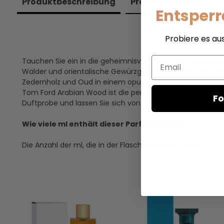
Produkt­beschreibung
Produkt­zutaten
Entsperr
Probiere es au
Email
Tauchen Sie ein in die geheimnisvolle Welt des Orients m
Wälder und orientalische Gewürzgärten. Die Kopfnoten v
Zedernholz und Oud in einem opulenten Bouquet entfalten.
Tom Ford Arabian Wood ist die perfekte Wahl für den ans
Fo
Duftprobe und lassen Sie sich von Tom Ford Arabian Woo
Wie viele ml enthält dieser Parfümtester?
Die Anzahl der ml, die in der Flasche enthalten sind, is