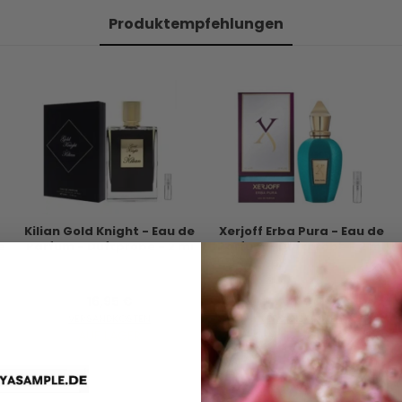
Produktempfehlungen
Kilian Gold Knight - Eau de
Xerjoff Erba Pura - Eau de
e
Parfum - Duftprobe - 2 ml
Parfum - Duftprobe - 2 ml
16,95 €
10,00 €
VERSANDKOSTEN
VERSANDKOSTEN
AUF LAGER
AUF LAGER