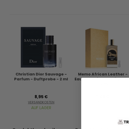
Christian Dior Sauvage -
Memo African Leather -
Parfum - Duftprobe - 2 ml
Eau de Parfum - Duftprob
- 2 ml
8,95 €
11,95 €
VERSANDKOSTEN
VERSANDKOSTEN
AUF LAGER
AUF LAGER