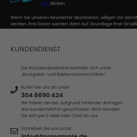
HIER
klicken.
Wenn Sie unseren Newsletter abonnieren, willigen Sie dam
werden. Ihre Daten werden dann auf Grundlage Ihrer Einwill
KUNDENDIENST
Die Rücksendeadresse befindet sich unter
„Rückgabe- und Reklamationsrichtlinie“
Rufen Sie uns an unter
304 6690 424
Wir haben derzeit aufgrund fehlender Anfragen
das Kundentelefon geschlossen. Bitte wenden
Sie sich per E-Mail oder Chat an uns
Schreiben Sie uns unter
info@tryasample.de