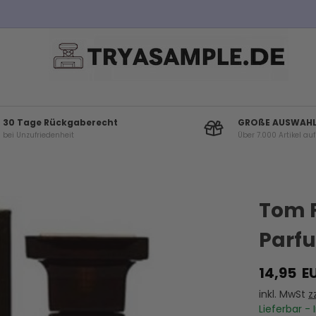
Kostenloser Versand bei Bestellungen über 100€
30 Tage Rückgaberecht
GROßE AUSWAH
bei Unzufriedenheit
Über 7.000 Artikel au
Andere Kunden haben diese auch gekauf
Tom F
Parfu
14,95
E
inkl. MwSt
z
Lieferbar - 