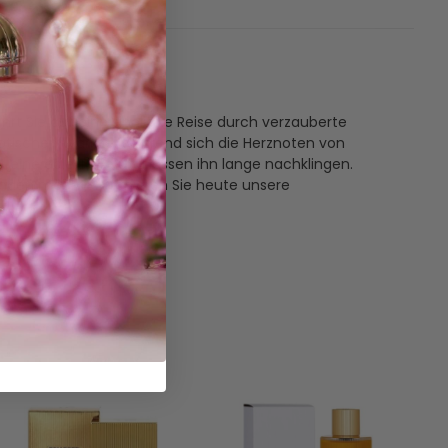
rt Sie auf eine sinnliche Reise durch verzauberte
xotischen Wärme, während sich die Herznoten von
eine edle Tiefe und lassen ihn lange nachklingen.
kunden möchte. Probieren Sie heute unsere