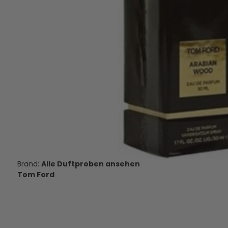
Tom Ford Noir - Eau de Parfum -
Xerjoff Alexandria Or
Duftprobe - 2 ml
de Parfum - Duftpr
14,95 €
10,00 €
VERSANDKOSTEN
VERSANDKOS
AUF LAGER
AUF LAGE
Alle Duftproben ansehen
Tom Ford