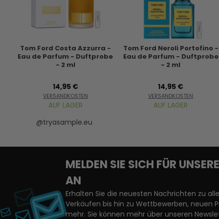
Tom Ford Costa Azzurra -
Tom Ford Neroli Portofino -
Eau de Parfum - Duftprobe
Eau de Parfum - Duftprobe
- 2 ml
- 2 ml
14,95 €
14,95 €
VERSANDKOSTEN
VERSANDKOSTEN
AUF LAGER
AUF LAGER
@tryasample.eu
MELDEN SIE SICH FÜR UNSE
AN
Erhalten Sie die neuesten Nachrichten zu a
Verkäufen bis hin zu Wettbewerben, neuen 
mehr. Sie können mehr über unseren Newslet