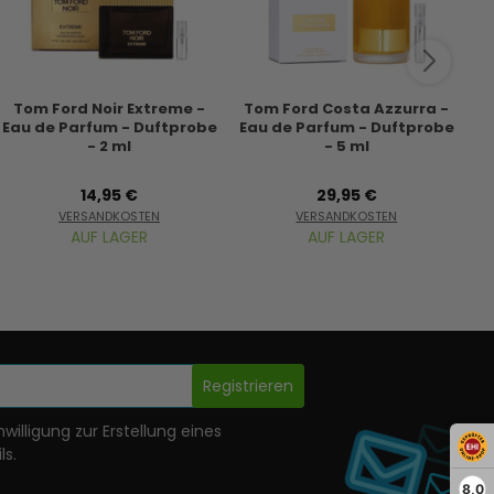
Tom Ford Noir Extreme -
Tom Ford Costa Azzurra -
To
Eau de Parfum - Duftprobe
Eau de Parfum - Duftprobe
d
- 2 ml
- 5 ml
14,95 €
29,95 €
VERSANDKOSTEN
VERSANDKOSTEN
AUF LAGER
AUF LAGER
Registrieren
nwilligung zur Erstellung eines
ls.
8,0