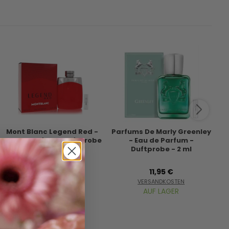
Mont Blanc Legend Red -
Parfums De Marly Greenley
T
Eau de Parfum - Duftprobe
- Eau de Parfum -
- 2 ml
Duftprobe - 2 ml
7,95 €
11,95 €
VERSANDKOSTEN
VERSANDKOSTEN
AUF LAGER
AUF LAGER