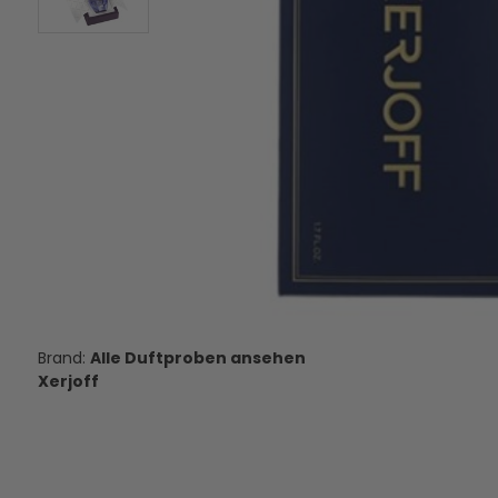
Xerjoff Alexandria Orientale - Eau
Parfums de Marly Dar
de Parfum - Duftprobe - 2 ml
Parfum - Duftpro
10,00 €
11,95 €
VERSANDKOSTEN
VERSANDKOS
AUF LAGER
AUF LAGE
Alle Duftproben ansehen
Xerjoff