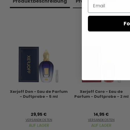
Produkt­beschreibung
Produkt­zutaten
Email
Fo
Xerjoff Don - Eau de Parfum
Xerjoff Coro - Eau de
- Duftprobe - 5 ml
Parfum - Duftprobe - 2 ml
29,95 €
14,95 €
VERSANDKOSTEN
VERSANDKOSTEN
AUF LAGER
AUF LAGER