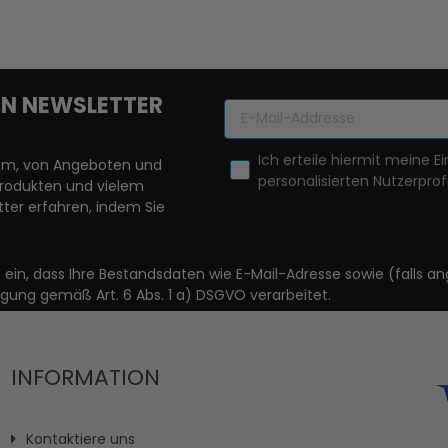
REN NEWSLETTER
Ich erteile hiermit meine Ei
llem, von Angeboten und
personalisierten Nutzerprofi
Produkten und vielem
ter erfahren, indem Sie
it ein, dass Ihre Bestandsdaten wie E-Mail-Adresse sowie (fal
igung gemäß Art. 6 Abs. 1 a) DSGVO verarbeitet.
INFORMATION
Kontaktiere uns