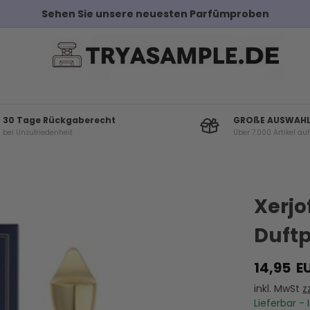
Sehen Sie unsere neuesten Parfümproben
30 Tage Rückgaberecht
GROßE AUSWAH
bei Unzufriedenheit
Über 7.000 Artikel au
Andere Kunden haben diese auch gekauf
Xerjo
Duftp
14,95
E
inkl. MwSt
z
Lieferbar - 