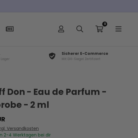
0
L
Sicherer E-Commerce
f Lager
Mit EHI-Siegel Zertifiziert
×
t
ff Don - Eau de Parfum -
robe - 2 ml
UR
zgl. Versandkosten
In
2-4
Werktagen bei dir