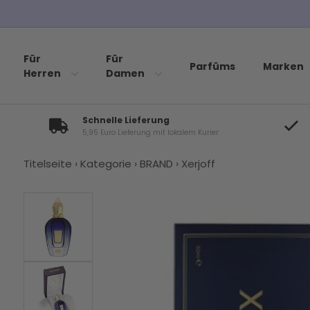
Für
Für
Parfüms
Marken
Herren
Damen
Schnelle Lieferung
5,95 Euro Lieferung mit lokalem Kurier
Titelseite
›
Kategorie
›
BRAND
›
Xerjoff