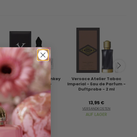
Xerjoff Tony Iommi Monkey
Versace Atelier Tabac
Special - Parfum -
Imperial - Eau de Parfum -
Me
Duftprobe - 2 ml
Duftprobe - 2 ml
13,95 €
13,95 €
VERSANDKOSTEN
VERSANDKOSTEN
AUF LAGER
AUF LAGER