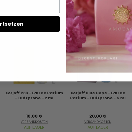
Xerjoff Don - Eau de Parfum - Duftprobe
rtsetzen
Xerjoff P33 - Eau de Parfum
Xerjoff Blue Hope - Eau de
- Duftprobe - 2 ml
Parfum - Duftprobe - 5 ml
10,00 €
20,00 €
VERSANDKOSTEN
VERSANDKOSTEN
AUF LAGER
AUF LAGER