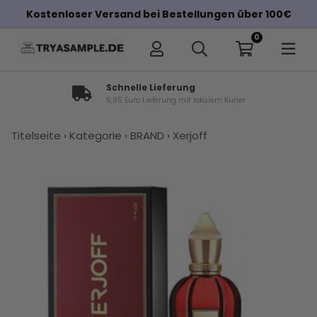
Kostenloser Versand bei Bestellungen über 100€
0
Schnelle Lieferung
5,95 Euro Lieferung mit lokalem Kurier
×
Titelseite
›
Kategorie
›
BRAND
›
Xerjoff
Andere Kunden haben diese auch
gekauft
Xerjoff
Parfums
Xerjoff
Xerjoff
Xerjoff