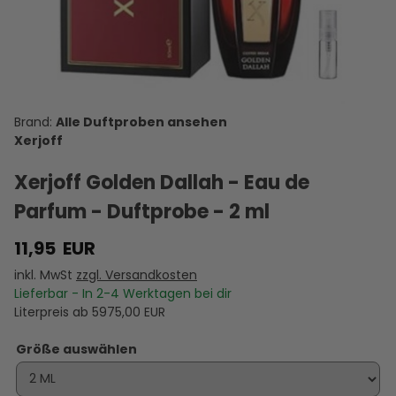
Alexandria
de Marly
Alexandria
Erba Pura -
Amber
T
Orientale -
Darley -
II - Eau de
Eau de
Gold - Eau
Eau de
Eau de
Parfum -
Parfum -
de Parfum
Parfum -
Parfum -
Duftprobe
Duftprobe
-
D
10,00 €
11,95 €
20,00 €
20,00 €
11,95 €
Duftprobe
Duftprobe
- 5 ml
- 5 ml
Duftprobe
VERSANDKOSTEN
- 2 ml
VERSANDKOSTEN
- 2 ml
VERSANDKOSTEN
VERSANDKOSTEN
VERSANDKOSTEN
- 2 ml
VE
AUF LAGER
AUF LAGER
AUF LAGER
AUF LAGER
AUF LAGER
A
Alle Duftproben ansehen
Xerjoff
Xerjoff Golden Dallah - Eau de
Parfum - Duftprobe - 2 ml
11,95
EUR
inkl. MwSt
zzgl. Versandkosten
Lieferbar - In
2-4
Werktagen bei dir
Literpreis ab
5975,00
EUR
Größe auswählen