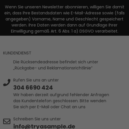
Wenn Sie unseren Newsletter abonnieren, willigen Sie damit
ein, dass Ihre Bestandsdaten wie E-Mail-Adresse sowie (falls
angegeben) Vorname, Name und Geschlecht gespeichert
werden. Ihre Daten werden dann auf Grundlage Ihrer
Einwilligung gemäß Art. 6 Abs. 1 a) DSGVO verarbeitet.
KUNDENDIENST
Die Rücksendeadresse befindet sich unter
„Rückgabe- und Reklamationsrichtlinie“
Rufen Sie uns an unter
304 6690 424
Wir haben derzeit aufgrund fehlender Anfragen
das Kundentelefon geschlossen. Bitte wenden
Sie sich per E-Mail oder Chat an uns
Schreiben Sie uns unter
info@tryasample.de