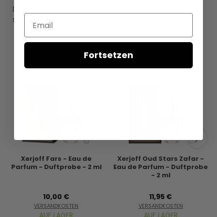
Die Anzahl der ml, die in der Flasche enthalten
Email
sind, ist im Produktnamen oben angegeben.
Fortsetzen
Xerjoff Fars - Eau de
Xerjoff Oud Stars Zafar -
Parfum - Duftprobe - 2 ml
Eau de Parfum - Duftprobe
- 2 ml
10,00 €
11,95 €
VERSANDKOSTEN
VERSANDKOSTEN
AUF LAGER
AUF LAGER