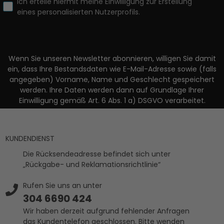
Ich erteile hiermit meine Einwilligung zur Erstellung
eines personalisierten Nutzerprofils.
Wenn Sie unseren Newsletter abonnieren, willigen Sie damit
ein, dass Ihre Bestandsdaten wie E-Mail-Adresse sowie (falls
angegeben) Vorname, Name und Geschlecht gespeichert
werden. Ihre Daten werden dann auf Grundlage Ihrer
Einwilligung gemäß Art. 6 Abs. 1 a) DSGVO verarbeitet.
KUNDENDIENST
Die Rücksendeadresse befindet sich unter
„Rückgabe- und Reklamationsrichtlinie“
Rufen Sie uns an unter
304 6690 424
Wir haben derzeit aufgrund fehlender Anfragen
das Kundentelefon geschlossen. Bitte wenden