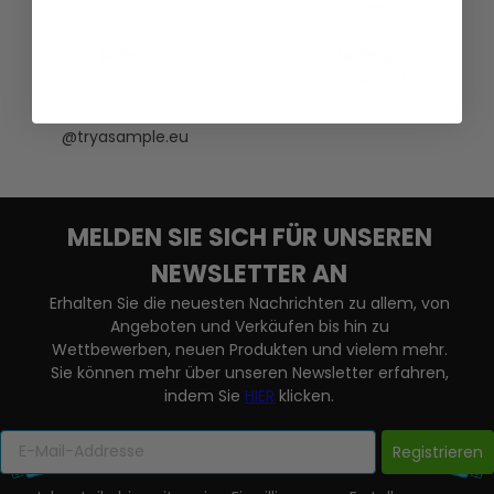
- 2 ml
14,95 €
14,95 €
VERSANDKOSTEN
VERSANDKOSTEN
AUF LAGER
AUF LAGER
@tryasample.eu
MELDEN SIE SICH FÜR UNSEREN
NEWSLETTER AN
Erhalten Sie die neuesten Nachrichten zu allem, von
Angeboten und Verkäufen bis hin zu
Wettbewerben, neuen Produkten und vielem mehr.
Sie können mehr über unseren Newsletter erfahren,
indem Sie
HIER
klicken.
Registrieren