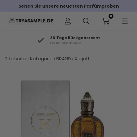
Sehen Sie unsere neuesten Parfümproben
0
30 Tage Rückgaberecht
bei Unzufriedenheit
×
Titelseite
›
Kategorie
›
BRAND
›
Xerjoff
Andere Kunden haben diese auch
gekauft
Xerjoff
Xerjoff P33
Parfums
Kaufen Sie
Kilian Love
K