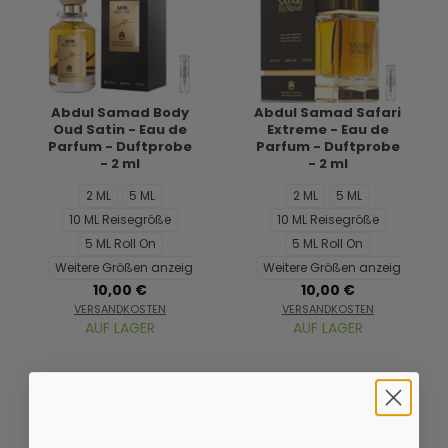
Abdul Samad Body
Abdul Samad Safari
Oud Satin - Eau de
Extreme - Eau de
Parfum - Duftprobe
Parfum - Duftprobe
- 2 ml
- 2 ml
2 ML
5 ML
2 ML
5 ML
10 ML Reisegröße
10 ML Reisegröße
5 ML Roll On
5 ML Roll On
Weitere Größen anzeigen...
Weitere Größen anzeigen...
10,00 €
10,00 €
VERSANDKOSTEN
VERSANDKOSTEN
AUF LAGER
AUF LAGER