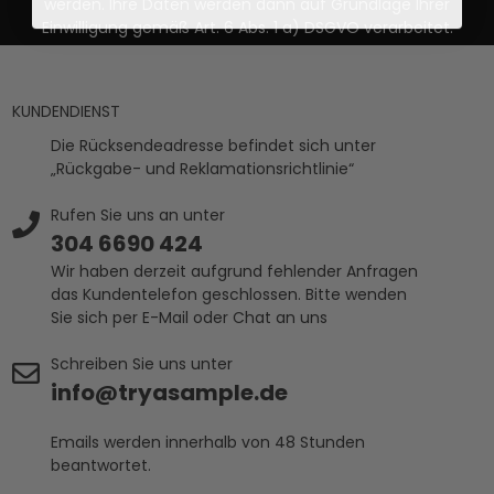
werden. Ihre Daten werden dann auf Grundlage Ihrer
Einwilligung gemäß Art. 6 Abs. 1 a) DSGVO verarbeitet.
KUNDENDIENST
Die Rücksendeadresse befindet sich unter
„Rückgabe- und Reklamationsrichtlinie“
Rufen Sie uns an unter
304 6690 424
Wir haben derzeit aufgrund fehlender Anfragen
das Kundentelefon geschlossen. Bitte wenden
Sie sich per E-Mail oder Chat an uns
Schreiben Sie uns unter
info@tryasample.de
Emails werden innerhalb von 48 Stunden
beantwortet.