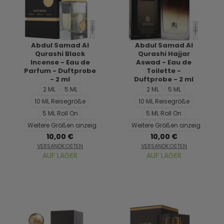
Abdul Samad Al
Abdul Samad Al
Qurashi Black
Qurashi Hajjar
Incense - Eau de
Aswad - Eau de
Parfum - Duftprobe
Toilette -
- 2 ml
Duftprobe - 2 ml
2 ML
5 ML
2 ML
5 ML
10 ML Reisegröße
10 ML Reisegröße
5 ML Roll On
5 ML Roll On
Weitere Größen anzeigen...
Weitere Größen anzeigen...
10,00 €
10,00 €
VERSANDKOSTEN
VERSANDKOSTEN
AUF LAGER
AUF LAGER