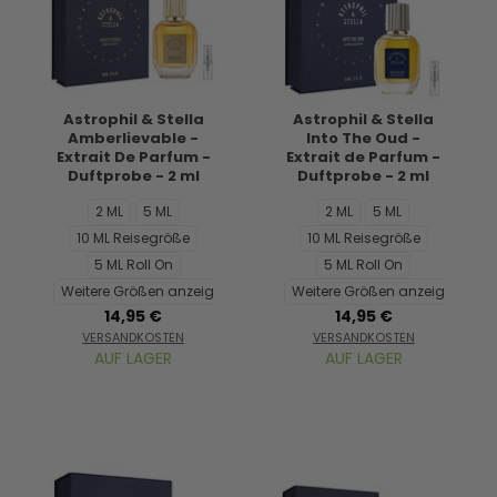
Astrophil & Stella
Astrophil & Stella
Amberlievable -
Into The Oud -
Extrait De Parfum -
Extrait de Parfum -
Duftprobe - 2 ml
Duftprobe - 2 ml
2 ML
5 ML
2 ML
5 ML
10 ML Reisegröße
10 ML Reisegröße
5 ML Roll On
5 ML Roll On
Weitere Größen anzeigen...
Weitere Größen anzeigen...
14,95 €
14,95 €
VERSANDKOSTEN
VERSANDKOSTEN
AUF LAGER
AUF LAGER