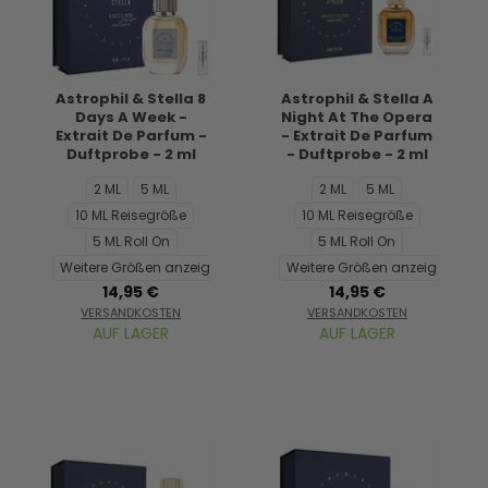
Astrophil & Stella 8
Astrophil & Stella A
Days A Week -
Night At The Opera
Extrait De Parfum -
- Extrait De Parfum
Duftprobe - 2 ml
- Duftprobe - 2 ml
2 ML
5 ML
2 ML
5 ML
10 ML Reisegröße
10 ML Reisegröße
5 ML Roll On
5 ML Roll On
Weitere Größen anzeigen...
Weitere Größen anzeigen...
14,95 €
14,95 €
VERSANDKOSTEN
VERSANDKOSTEN
AUF LAGER
AUF LAGER