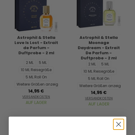
Astrophil & Stella
Astrophil & Stella
Love Is Lost - Extrait
Moonage
de Parfum -
Daydream - Extrait
Duftprobe - 2 ml
De Parfum -
Duftprobe - 2 ml
2 ML
5 ML
2 ML
5 ML
10 ML Reisegröße
10 ML Reisegröße
5 ML Roll On
5 ML Roll On
Weitere Größen anzeigen...
Weitere Größen anzeigen...
14,95 €
14,95 €
VERSANDKOSTEN
VERSANDKOSTEN
AUF LAGER
AUF LAGER