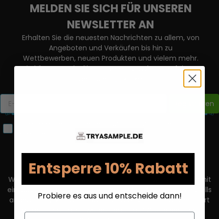
MELDEN SIE SICH FÜR UNSEREN
NEWSLETTER AN
Erhalten Sie die neuesten Nachrichten zu allem, von
Angeboten und Verkäufen bis hin zu
Wettbewerben, neuen Produkten und vielem mehr.
Sie können mehr über unseren Newsletter erfahren,
indem Sie
HIER
klicken.
Registrieren
Ich erteile hiermit meine Einwilligung zur Erstellung
eines personalisierten Nutzerprofils.
Entsperre 10% Rabatt
Wenn Sie unseren Newsletter abonnieren, willigen Sie damit
ein, dass Ihre Bestandsdaten wie E-Mail-Adresse sowie (falls
Probiere es aus und entscheide dann!
angegeben) Vorname, Name und Geschlecht gespeichert
werden. Ihre Daten werden dann auf Grundlage Ihrer
Email