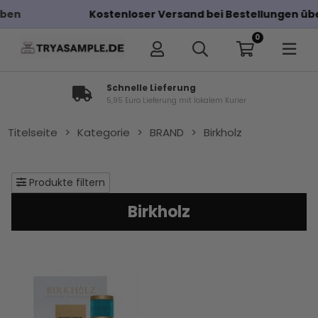
Kostenloser Versand bei Bestellungen über 100€
0
Schnelle Lieferung
5,95 Euro Lieferung mit lokalem Kurier
Titelseite
>
Kategorie
>
BRAND
>
Birkholz
Produkte filtern
Birkholz