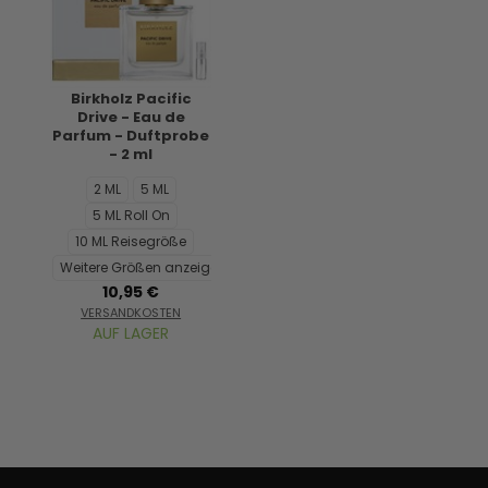
Birkholz Pacific
Drive - Eau de
Parfum - Duftprobe
- 2 ml
2 ML
5 ML
5 ML Roll On
10 ML Reisegröße
Weitere Größen anzeigen...
10,95 €
VERSANDKOSTEN
AUF LAGER