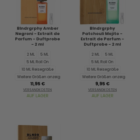
Blndrgrphy Amber
Blndrgrphy
Negroni - Extrait de
Patchouli Mojito -
Parfum - Duftprobe
Extrait de Parfum -
- 2 ml
Duftprobe - 2 ml
2 ML
5 ML
2 ML
5 ML
5 ML Roll On
5 ML Roll On
10 ML Reisegröße
10 ML Reisegröße
Weitere Größen anzeigen...
Weitere Größen anzeigen...
11,95 €
9,95 €
VERSANDKOSTEN
VERSANDKOSTEN
AUF LAGER
AUF LAGER