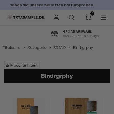
en
Kostenloser Versand bei Bestellungen über
0
GROßE AUSWAHL
Über 7.000 Artikel auf Lager
Titelseite
>
Kategorie
>
BRAND
>
Blndrgrphy
Produkte filtern
Blndrgrphy