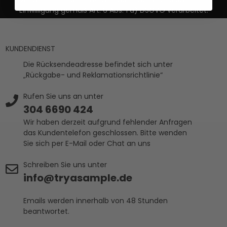
Einwilligung gemäß Art. 6 Abs. 1 a) DSGVO verarbeitet.
KUNDENDIENST
Die Rücksendeadresse befindet sich unter
„Rückgabe- und Reklamationsrichtlinie“
Rufen Sie uns an unter
304 6690 424
Wir haben derzeit aufgrund fehlender Anfragen
das Kundentelefon geschlossen. Bitte wenden
Sie sich per E-Mail oder Chat an uns
Schreiben Sie uns unter
info@tryasample.de
Emails werden innerhalb von 48 Stunden
beantwortet.