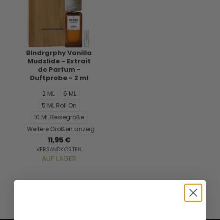
Blndrgrphy Vanilla
Mudslide - Extrait
de Parfum -
Duftprobe - 2 ml
2 ML
5 ML
5 ML Roll On
10 ML Reisegröße
Weitere Größen anzeigen...
11,95 €
VERSANDKOSTEN
AUF LAGER