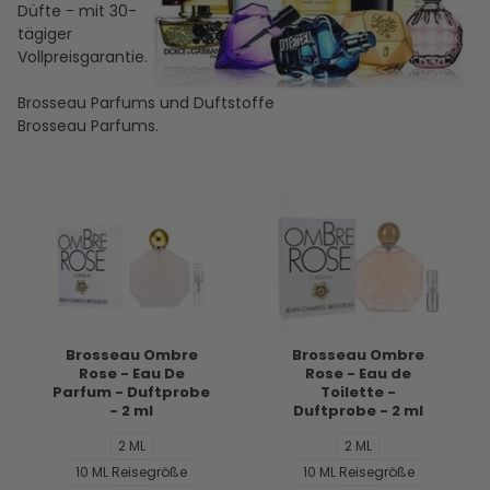
Düfte - mit 30-
tägiger
Vollpreisgarantie.
Brosseau Parfums und Duftstoffe
Brosseau Parfums.
Brosseau Ombre
Brosseau Ombre
Rose - Eau De
Rose - Eau de
Parfum - Duftprobe
Toilette -
- 2 ml
Duftprobe - 2 ml
2 ML
2 ML
10 ML Reisegröße
10 ML Reisegröße