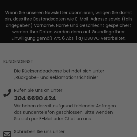
Wenn Sie unseren Newsletter abonnieren, willigen Sie damit
ein, dass Ihre Bestandsdaten wie E-Mail-Adresse sowie (falls
angegeben) Vorname, Name und Geschlecht gespeichert
werden. Ihre Daten werden dann auf Grundlage Ihrer
Einwilligung gemäß Art. 6 Abs. 1 a) DSGVO verarbeitet.
KUNDENDIENST
Die Rücksendeadresse befindet sich unter
„Rückgabe- und Reklamationsrichtlinie“
Rufen Sie uns an unter
304 6690 424
Wir haben derzeit aufgrund fehlender Anfragen
das Kundentelefon geschlossen. Bitte wenden
Sie sich per E-Mail oder Chat an uns
Schreiben Sie uns unter