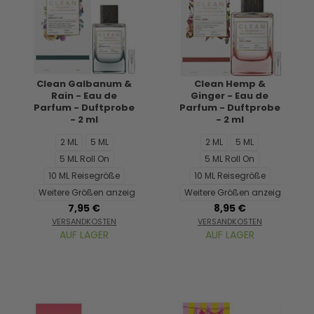
Clean Galbanum &
Clean Hemp &
Rain - Eau de
Ginger - Eau de
Parfum - Duftprobe
Parfum - Duftprobe
- 2 ml
- 2 ml
2 ML
5 ML
2 ML
5 ML
5 ML Roll On
5 ML Roll On
10 ML Reisegröße
10 ML Reisegröße
Weitere Größen anzeigen...
Weitere Größen anzeigen...
7,95 €
8,95 €
VERSANDKOSTEN
VERSANDKOSTEN
AUF LAGER
AUF LAGER