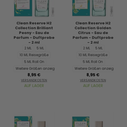
Clean Reserve H2
Clean Reserve H2
Collection Brilliant
Collection Golden
Peony - Eau de
Citrus - Eau de
Parfum - Duftprobe
Parfum - Duftprobe
- 2 ml
- 2 ml
2 ML
5 ML
2 ML
5 ML
10 ML Reisegröße
10 ML Reisegröße
5 ML Roll On
5 ML Roll On
Weitere Größen anzeigen...
Weitere Größen anzeigen...
8,95 €
8,95 €
VERSANDKOSTEN
VERSANDKOSTEN
AUF LAGER
AUF LAGER