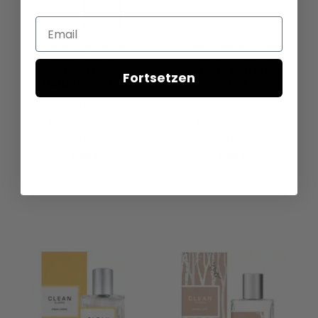
Email
Clean Classic For
Clean Classic Fresh
Men - Eau de
Laundry - Eau de
Toilette -
Parfum - Duftprobe
Fortsetzen
Duftprobe - 2 ml
- 2 ml
2 ML
2 ML
10 ML Reisegröße
10 ML Reisegröße
5 ML
5 ML
5,95 €
5,95 €
VERSANDKOSTEN
VERSANDKOSTEN
AUF LAGER
AUF LAGER