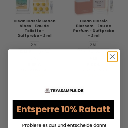
Clean Classic Beach
Clean Classic
Vibes - Eau de
Blossom - Eau de
Toilette -
Parfum - Duftprobe
Duftprobe - 2 ml
- 2 ml
2 ML
2 ML
10 ML Reisegröße
10 ML Reisegröße
5 ML
5 ML
5,95 €
5,95 €
VERSANDKOSTEN
VERSANDKOSTEN
AUF LAGER
AUF LAGER
Entsperre 10% Rabatt
Probiere es aus und entscheide dann!