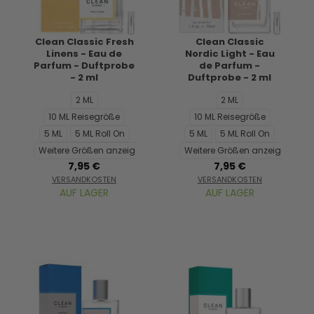
Clean Classic Fresh
Clean Classic
Linens - Eau de
Nordic Light - Eau
Parfum - Duftprobe
de Parfum -
- 2 ml
Duftprobe - 2 ml
2 ML
2 ML
10 ML Reisegröße
10 ML Reisegröße
5 ML
5 ML Roll On
5 ML
5 ML Roll On
Weitere Größen anzeigen...
Weitere Größen anzeigen...
7,95 €
7,95 €
VERSANDKOSTEN
VERSANDKOSTEN
AUF LAGER
AUF LAGER