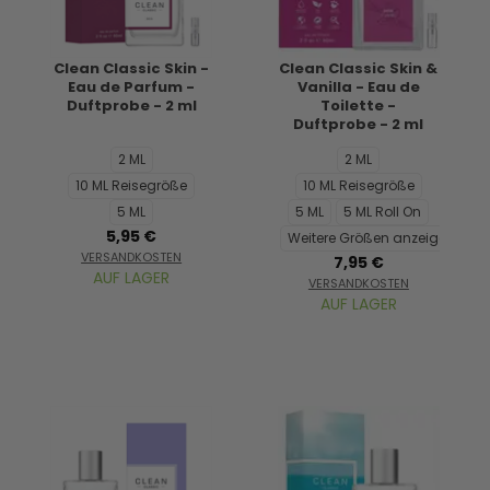
Clean Classic Skin -
Clean Classic Skin &
Eau de Parfum -
Vanilla - Eau de
Duftprobe - 2 ml
Toilette -
Duftprobe - 2 ml
2 ML
2 ML
10 ML Reisegröße
10 ML Reisegröße
5 ML
5 ML
5 ML Roll On
5,95 €
Weitere Größen anzeigen...
VERSANDKOSTEN
7,95 €
AUF LAGER
VERSANDKOSTEN
AUF LAGER