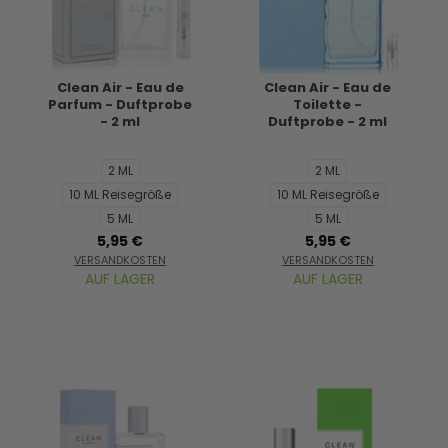
Clean Air - Eau de
Clean Air - Eau de
Parfum - Duftprobe
Toilette -
- 2 ml
Duftprobe - 2 ml
2 ML
2 ML
10 ML Reisegröße
10 ML Reisegröße
5 ML
5 ML
5,95 €
5,95 €
VERSANDKOSTEN
VERSANDKOSTEN
AUF LAGER
AUF LAGER