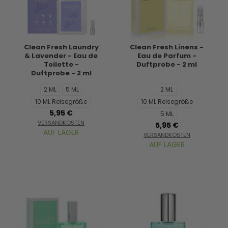
Clean Fresh Laundry
Clean Fresh Linens -
& Lavender - Eau de
Eau de Parfum -
Toilette -
Duftprobe - 2 ml
Duftprobe - 2 ml
2 ML
5 ML
2 ML
10 ML Reisegröße
10 ML Reisegröße
5,95 €
5 ML
VERSANDKOSTEN
5,95 €
AUF LAGER
VERSANDKOSTEN
AUF LAGER