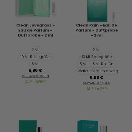
Clean Lovegrass -
Clean Rain - Eau de
Eau de Parfum -
Parfum - Duftprobe
Duftprobe - 2 ml
- 2 ml
2 ML
2 ML
10 ML Reisegröße
10 ML Reisegröße
5 ML
5 ML
5 ML Roll On
5,95 €
Weitere Größen anzeigen...
VERSANDKOSTEN
5,95 €
AUF LAGER
VERSANDKOSTEN
AUF LAGER