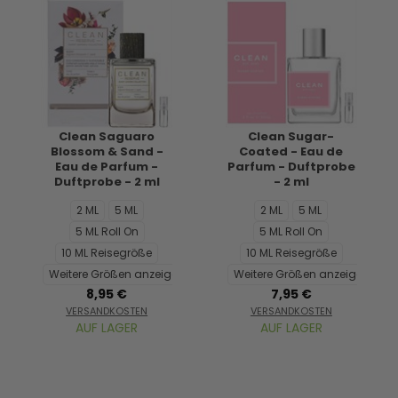
Clean Saguaro
Clean Sugar-
Blossom & Sand -
Coated - Eau de
Eau de Parfum -
Parfum - Duftprobe
Duftprobe - 2 ml
- 2 ml
2 ML
5 ML
2 ML
5 ML
5 ML Roll On
5 ML Roll On
10 ML Reisegröße
10 ML Reisegröße
Weitere Größen anzeigen...
Weitere Größen anzeigen...
8,95 €
7,95 €
VERSANDKOSTEN
VERSANDKOSTEN
AUF LAGER
AUF LAGER