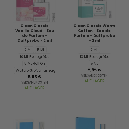
Clean Classic
Clean Classic Warm
Vanilla Cloud - Eau
Cotton - Eau de
de Parfum -
Parfum - Duftprobe
Duftprobe - 2 ml
- 2 ml
2 ML
5 ML
2 ML
10 ML Reisegröße
10 ML Reisegröße
5 ML Roll On
5 ML
5,95 €
Weitere Größen anzeigen...
VERSANDKOSTEN
5,95 €
AUF LAGER
VERSANDKOSTEN
AUF LAGER