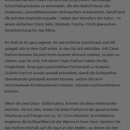
entschied sie sich, Clean mit dem Ziel zu gründen, nachhaltige
Schönheitsprodukte zu entwickeln, die den Bedürfnissen des
modernen, umweltbewussten Verbrauchers entsprechen. Randi fand
die primäre Inspirationsquelle – neben den Wundern der Natur – in
einem einfachen Stück Seife. Reinheit. Frische. Frisch gewaschen.
Verantwortung für das Klima.
Ihr Duft ist Ihr ganz eigener. Ihr persönlicher Geschmack und Stil
spiegelt sich in dem Duft wider, in den Sie sich einhüllen. Mit Clean
Parfum können Sie jetzt Ihren inneren Wunsch stärken, zu dem zu
stehen, was Sie sind. Mit einem Clean Parfum haben Sie die
Möglichkeit, Ihren ganz persönlichen Parfümduft zu kreieren.
CLEANS Parfum wurde speziell entwickelt, damit die Duftpartikel
übereinander gestapelt werden können, sodass Sie sie in
verschiedenen Kombinationen mischen, mischen und kombinieren
können.
Wenn Sie zwei Clean -Düfte haben, können Sie diese miteinander
mischen. Sie tun dies, indem Sie jedes Parfüm in der gewünschten
Mischung und Menge von ca. 10-15cm Abstand. Anschließend
reagieren die Duftpartikel mit der Wärme in Ihrer Haut. Sprühen Sie
das Parfüm deshalb auf die Haut an den Stellen, an denen Sie den