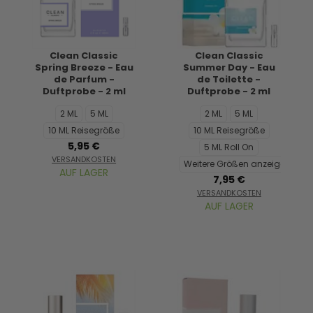
Clean Classic
Clean Classic
Spring Breeze - Eau
Summer Day - Eau
de Parfum -
de Toilette -
Duftprobe - 2 ml
Duftprobe - 2 ml
2 ML
5 ML
2 ML
5 ML
10 ML Reisegröße
10 ML Reisegröße
5,95 €
5 ML Roll On
VERSANDKOSTEN
Weitere Größen anzeigen...
AUF LAGER
7,95 €
VERSANDKOSTEN
AUF LAGER