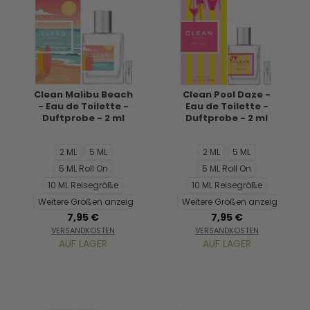
Clean Malibu Beach
Clean Pool Daze -
- Eau de Toilette -
Eau de Toilette -
Duftprobe - 2 ml
Duftprobe - 2 ml
2 ML
5 ML
2 ML
5 ML
5 ML Roll On
5 ML Roll On
10 ML Reisegröße
10 ML Reisegröße
Weitere Größen anzeigen...
Weitere Größen anzeigen...
7,95 €
7,95 €
VERSANDKOSTEN
VERSANDKOSTEN
AUF LAGER
AUF LAGER