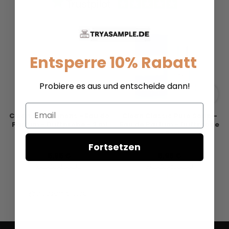
Entsperre 10% Rabatt
Probiere es aus und entscheide dann!
Email
Clean Fresh Linens - Eau de
Clean Classic Pure Soap -
Parfum - Duftprobe - 2 ml
Eau de Parfum - Duftprobe
- 2 ml
Fortsetzen
5,95 €
5,95 €
VERSANDKOSTEN
VERSANDKOSTEN
AUF LAGER
AUF LAGER
@tryasample.eu