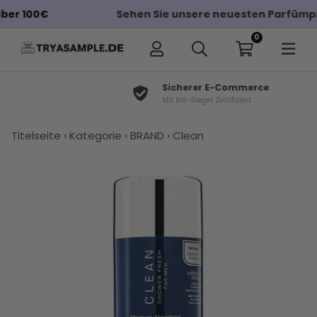
Sehen Sie unsere neuesten Parfümproben
0
Sicherer E-Commerce
Mit EHI-Siegel Zertifiziert
Titelseite
›
Kategorie
›
BRAND
›
Clean