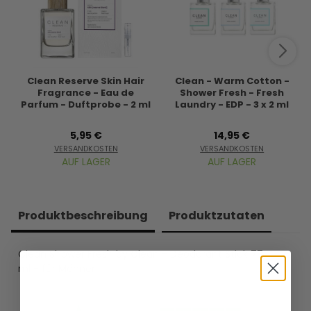
Clean Reserve Skin Hair
Clean - Warm Cotton -
Fragrance - Eau de
Shower Fresh - Fresh
Parfum - Duftprobe - 2 ml
Laundry - EDP - 3 x 2 ml
5,95 €
14,95 €
VERSANDKOSTEN
VERSANDKOSTEN
AUF LAGER
AUF LAGER
Produkt­beschreibung
Produkt­zutaten
Clean Shower Fresh by Clean - Deodorant Stick 77
ml - für Männer