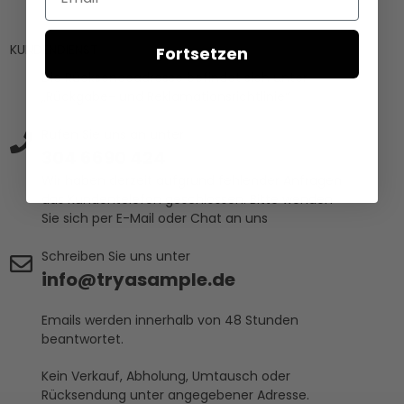
KUNDENDIENST
Fortsetzen
Die Rücksendeadresse befindet sich unter
„Rückgabe- und Reklamationsrichtlinie“
Rufen Sie uns an unter
304 6690 424
Wir haben derzeit aufgrund fehlender Anfragen
das Kundentelefon geschlossen. Bitte wenden
Sie sich per E-Mail oder Chat an uns
Schreiben Sie uns unter
info@tryasample.de
Emails werden innerhalb von 48 Stunden
beantwortet.
Kein Verkauf, Abholung, Umtausch oder
Rücksendung unter angegebener Adresse.