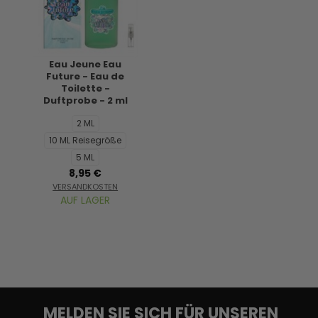
Eau Jeune Eau
Future - Eau de
Toilette -
Duftprobe - 2 ml
2 ML
10 ML Reisegröße
5 ML
8,95 €
VERSANDKOSTEN
AUF LAGER
MELDEN SIE SICH FÜR UNSEREN