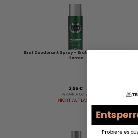
Brut Deodorant Spray - Brut Original - 200 ml -
Herren
3,95 €
VERSANDKOSTEN
NICHT AUF LAGER
Entsperr
Probiere es au