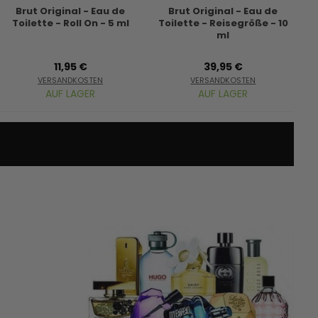
Brut Original - Eau de
Brut Original - Eau de
Toilette - Roll On - 5 ml
Toilette - Reisegröße - 10
To
ml
11,95 €
39,95 €
VERSANDKOSTEN
VERSANDKOSTEN
AUF LAGER
AUF LAGER