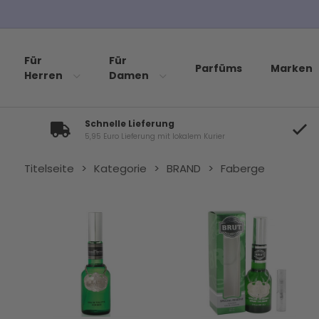
Für
Für
Parfüms
Marken
Herren
Damen
Schnelle Lieferung
5,95 Euro Lieferung mit lokalem Kurier
Titelseite
>
Kategorie
>
BRAND
>
Faberge