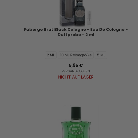
Faberge Brut Black Cologne - Eau De Cologne -
Duftprobe - 2 ml
2 ML
10 ML Reisegröße
5 ML
5,95 €
VERSANDKOSTEN
NICHT AUF LAGER