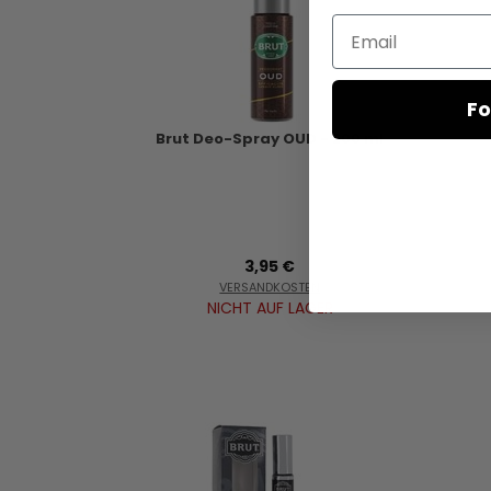
Email
Fo
Brut Deo-Spray OUD - 200 ml
3,95 €
VERSANDKOSTEN
NICHT AUF LAGER