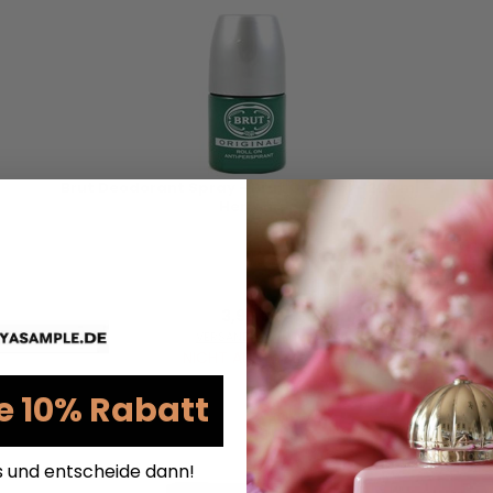
Brut Deodorant Spray - Brut Original - 200 ml -
Herren
3,95 €
VERSANDKOSTEN
NICHT AUF LAGER
e 10% Rabatt
s und entscheide dann!