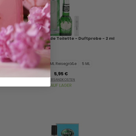
Faberge Brut - Eau de Toilette - Duftprobe - 2 ml
2 ML
10 ML Reisegröße
5 ML
5,95 €
VERSANDKOSTEN
AUF LAGER