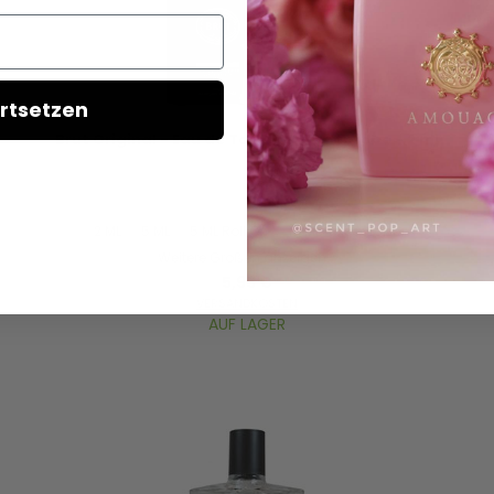
rtsetzen
Brut Original - Eau de Toilette - Duftprobe - 2 ml
2 ML
5 ML
5 ML Roll On
10 ML Reisegröße
Weitere Größen anzeigen...
5,95 €
VERSANDKOSTEN
AUF LAGER