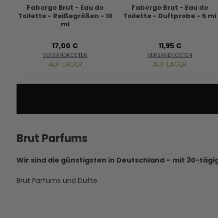
Faberge Brut - Eau de
Faberge Brut - Eau de
Toilette - Reißegrößen - 10
Toilette - Duftprobe - 5 ml
ml
17,00 €
11,95 €
VERSANDKOSTEN
VERSANDKOSTEN
AUF LAGER
AUF LAGER
Brut Parfums
Wir sind die günstigsten in Deutschland – mit 30-tägi
Brut Parfums und Düfte