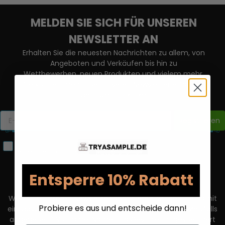
MELDEN SIE SICH FÜR UNSEREN
NEWSLETTER AN
Erhalten Sie die neuesten Nachrichten zu allem, von
Angeboten und Verkäufen bis hin zu
Wettbewerben, neuen Produkten und vielem mehr.
Sie können mehr über unseren Newsletter erfahren,
indem Sie
HIER
klicken.
Registrieren
Ich erteile hiermit meine Einwilligung zur Erstellung
eines personalisierten Nutzerprofils.
Entsperre 10% Rabatt
Wenn Sie unseren Newsletter abonnieren, willigen Sie damit
Probiere es aus und entscheide dann!
ein, dass Ihre Bestandsdaten wie E-Mail-Adresse sowie (falls
angegeben) Vorname, Name und Geschlecht gespeichert