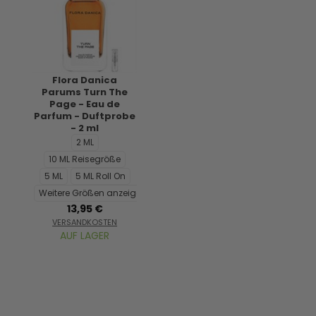
Flora Danica
Parums Turn The
Page - Eau de
Parfum - Duftprobe
- 2 ml
2 ML
10 ML Reisegröße
5 ML
5 ML Roll On
Weitere Größen anzeigen...
13,95 €
VERSANDKOSTEN
AUF LAGER