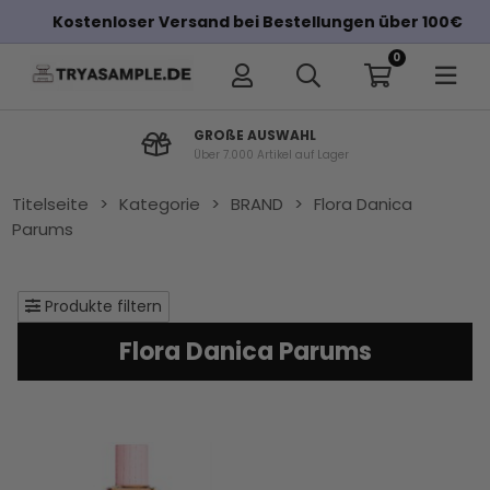
Kostenloser Versand bei Bestellungen über 100€
0
GROßE AUSWAHL
Über 7.000 Artikel auf Lager
Titelseite
>
Kategorie
>
BRAND
>
Flora Danica
Parums
Produkte filtern
Flora Danica Parums