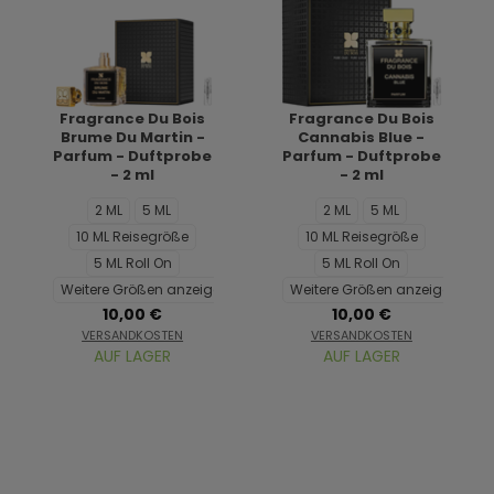
Fragrance Du Bois
Fragrance Du Bois
Brume Du Martin -
Cannabis Blue -
Parfum - Duftprobe
Parfum - Duftprobe
- 2 ml
- 2 ml
2 ML
5 ML
2 ML
5 ML
10 ML Reisegröße
10 ML Reisegröße
5 ML Roll On
5 ML Roll On
Weitere Größen anzeigen...
Weitere Größen anzeigen...
10,00 €
10,00 €
VERSANDKOSTEN
VERSANDKOSTEN
AUF LAGER
AUF LAGER