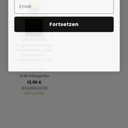
Email
Fortsetzen
Fragrance Du Bois
London Oud - Eau
de Parfum -
Duftprobe - 2 ml
2 ML
5 ML
10 ML Reisegröße
13,95 €
VERSANDKOSTEN
AUF LAGER