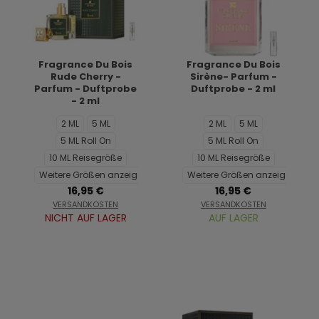
Fragrance Du Bois
Fragrance Du Bois
Rude Cherry -
Sirène- Parfum -
Parfum - Duftprobe
Duftprobe - 2 ml
- 2 ml
2 ML
5 ML
2 ML
5 ML
5 ML Roll On
5 ML Roll On
10 ML Reisegröße
10 ML Reisegröße
Weitere Größen anzeigen...
Weitere Größen anzeigen...
16,95 €
16,95 €
VERSANDKOSTEN
VERSANDKOSTEN
NICHT AUF LAGER
AUF LAGER