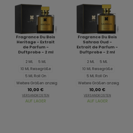
Fragrance Du Bois
Fragrance Du Bois
Heritage - Extrait
Sahraa Oud -
de Parfum -
Extrait de Parfum -
Duftprobe - 2 ml
Duftprobe - 2 ml
2 ML
5 ML
2 ML
5 ML
10 ML Reisegröße
10 ML Reisegröße
5 ML Roll On
5 ML Roll On
Weitere Größen anzeigen...
Weitere Größen anzeigen...
10,00 €
10,00 €
VERSANDKOSTEN
VERSANDKOSTEN
AUF LAGER
AUF LAGER