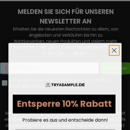
MELDEN SIE SICH FÜR UNSEREN
NEWSLETTER AN
Erhalten Sie die neuesten Nachrichten zu allem, von
Angeboten und Verkäufen bis hin zu
Wettbewerben, neuen Produkten und vielem mehr.
Sie können mehr über unseren Newsletter erfahren,
indem Sie
HIER
klicken.
Registrieren
Ich erteile hiermit meine Einwilligung zur Erstellung
eines personalisierten Nutzerprofils.
Entsperre 10% Rabatt
Wenn Sie unseren Newsletter abonnieren, willigen Sie damit
Probiere es aus und entscheide dann!
ein, dass Ihre Bestandsdaten wie E-Mail-Adresse sowie (falls
angegeben) Vorname, Name und Geschlecht gespeichert