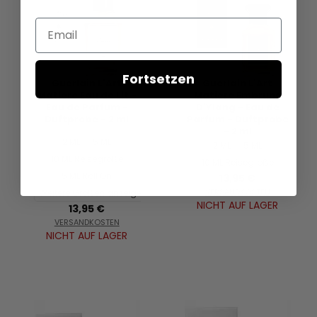
Email
Fortsetzen
Guerlain L'Art
Guerlain L'Art
Matiere Eau de Lit -
Matiere Embruns
Eau de Parfum -
D'Ylang - Eau de
Duftprobe - 2 ml
Parfum - Duftprobe
- 2 ml
2 ML
5 ML
2 ML
5 ML
10 ML Reisegröße
10 ML Reisegröße
5 ML Roll On
13,95 €
VERSANDKOSTEN
Weitere Größen anzeigen...
NICHT AUF LAGER
13,95 €
VERSANDKOSTEN
NICHT AUF LAGER