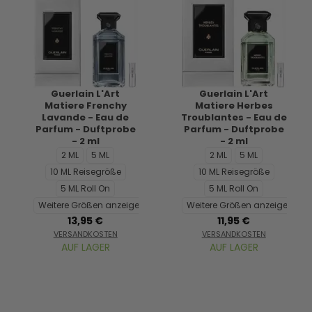
Guerlain L'Art
Guerlain L'Art
Matiere Frenchy
Matiere Herbes
Lavande - Eau de
Troublantes - Eau de
Parfum - Duftprobe
Parfum - Duftprobe
- 2 ml
- 2 ml
2 ML
5 ML
2 ML
5 ML
10 ML Reisegröße
10 ML Reisegröße
5 ML Roll On
5 ML Roll On
Weitere Größen anzeigen...
Weitere Größen anzeigen...
13,95 €
11,95 €
VERSANDKOSTEN
VERSANDKOSTEN
AUF LAGER
AUF LAGER