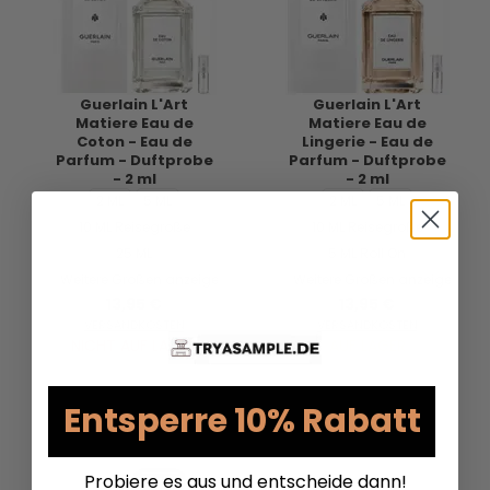
Guerlain L'Art
Guerlain L'Art
Matiere Eau de
Matiere Eau de
Coton - Eau de
Lingerie - Eau de
Parfum - Duftprobe
Parfum - Duftprobe
- 2 ml
- 2 ml
2 ML
5 ML
2 ML
5 ML
10 ML Reisegröße
10 ML Reisegröße
25 ML
5 ML Roll On
Weitere Größen anzeigen...
Weitere Größen anzeigen...
13,95 €
13,95 €
VERSANDKOSTEN
VERSANDKOSTEN
NICHT AUF LAGER
AUF LAGER
Entsperre 10% Rabatt
Probiere es aus und entscheide dann!