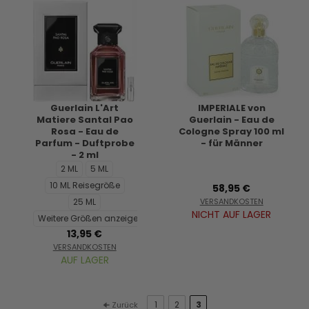
Guerlain L'Art
IMPERIALE von
Matiere Santal Pao
Guerlain - Eau de
Rosa - Eau de
Cologne Spray 100 ml
Parfum - Duftprobe
- für Männer
- 2 ml
2 ML
5 ML
10 ML Reisegröße
58,95 €
25 ML
VERSANDKOSTEN
NICHT AUF LAGER
Weitere Größen anzeigen...
13,95 €
VERSANDKOSTEN
AUF LAGER
1
2
3
🠈 Zurück