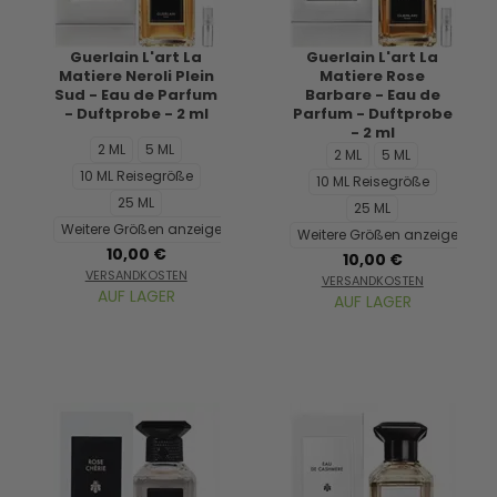
Guerlain L'art La
Guerlain L'art La
Matiere Neroli Plein
Matiere Rose
Sud - Eau de Parfum
Barbare - Eau de
- Duftprobe - 2 ml
Parfum - Duftprobe
- 2 ml
2 ML
5 ML
2 ML
5 ML
10 ML Reisegröße
10 ML Reisegröße
25 ML
25 ML
Weitere Größen anzeigen...
Weitere Größen anzeigen...
10,00 €
10,00 €
VERSANDKOSTEN
VERSANDKOSTEN
AUF LAGER
AUF LAGER