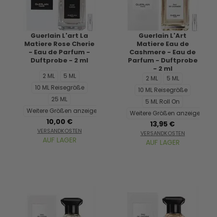
Guerlain L'art La
Guerlain L'Art
Matiere Rose Cherie
Matiere Eau de
- Eau de Parfum -
Cashmere - Eau de
Duftprobe - 2 ml
Parfum - Duftprobe
- 2 ml
2 ML
5 ML
2 ML
5 ML
10 ML Reisegröße
10 ML Reisegröße
25 ML
5 ML Roll On
Weitere Größen anzeigen...
Weitere Größen anzeigen...
10,00 €
13,95 €
VERSANDKOSTEN
VERSANDKOSTEN
AUF LAGER
AUF LAGER