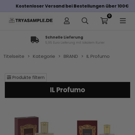
Kostenloser Versand bei Bestellungen über 100€
0
Schnelle Lieferung
5,95 Euro Lieferung mit lokalem Kurier
Titelseite
>
Kategorie
>
BRAND
>
IL Profumo
Produkte filtern
IL Profumo