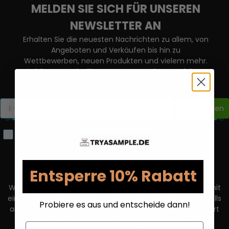
MELDEN SIE SICH FÜR UNSEREN
NEWSLETTER AN
Erhalten Sie die neuesten Nachrichten zu allem, von
Angeboten und Verkäufen bis hin zu
Wettbewerben, neuen Produkten und vielem mehr.
Sie können mehr über unseren Newsletter erfahren,
indem Sie
HIER
klicken.
Registrieren
Ich erteile hiermit meine Einwilligung zur Erstellung
eines personalisierten Nutzerprofils.
Entsperre 10% Rabatt
Wenn Sie unseren Newsletter abonnieren, willigen Sie damit
ein, dass Ihre Bestandsdaten wie E-Mail-Adresse sowie (falls
Probiere es aus und entscheide dann!
angegeben) Vorname, Name und Geschlecht gespeichert
werden. Ihre Daten werden dann auf Grundlage Ihrer
Email