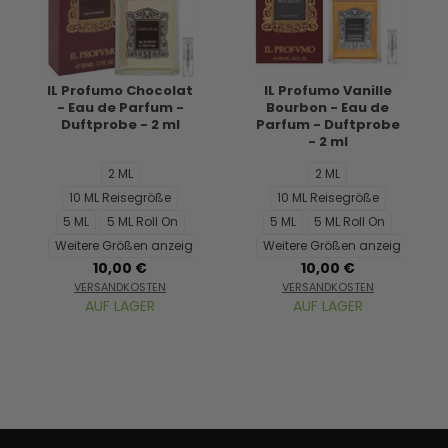
IL Profumo Chocolat
IL Profumo Vanille
- Eau de Parfum -
Bourbon - Eau de
Duftprobe - 2 ml
Parfum - Duftprobe
- 2 ml
2 ML
2 ML
10 ML Reisegröße
10 ML Reisegröße
5 ML
5 ML Roll On
5 ML
5 ML Roll On
Weitere Größen anzeigen...
Weitere Größen anzeigen...
10,00 €
10,00 €
VERSANDKOSTEN
VERSANDKOSTEN
AUF LAGER
AUF LAGER