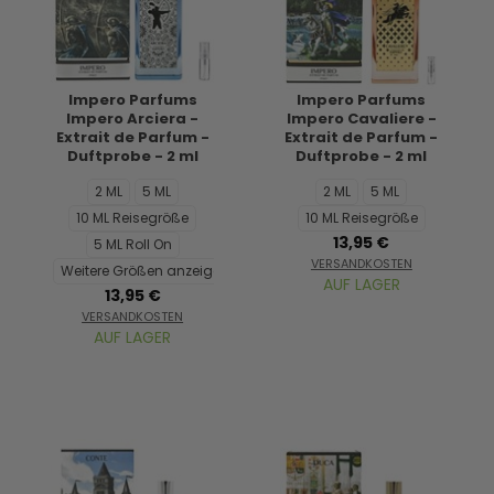
Impero Parfums
Impero Parfums
Impero Arciera -
Impero Cavaliere -
Extrait de Parfum -
Extrait de Parfum -
Duftprobe - 2 ml
Duftprobe - 2 ml
2 ML
5 ML
2 ML
5 ML
10 ML Reisegröße
10 ML Reisegröße
13,95 €
5 ML Roll On
VERSANDKOSTEN
Weitere Größen anzeigen...
AUF LAGER
13,95 €
VERSANDKOSTEN
AUF LAGER