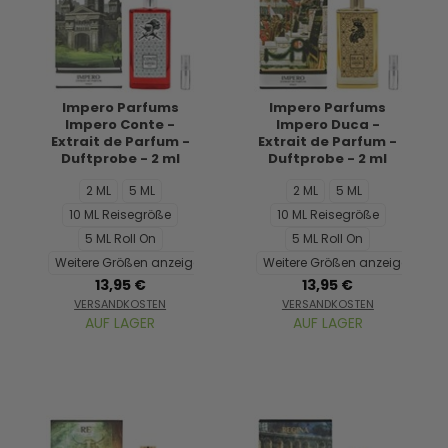
Impero Parfums
Impero Parfums
Impero Conte -
Impero Duca -
Extrait de Parfum -
Extrait de Parfum -
Duftprobe - 2 ml
Duftprobe - 2 ml
2 ML
5 ML
2 ML
5 ML
10 ML Reisegröße
10 ML Reisegröße
5 ML Roll On
5 ML Roll On
Weitere Größen anzeigen...
Weitere Größen anzeigen...
13,95 €
13,95 €
VERSANDKOSTEN
VERSANDKOSTEN
AUF LAGER
AUF LAGER