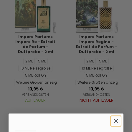
Impero Parfums
Impero Parfums
Impero Re - Extrait
Impero Regina -
de Parfum -
Extrait de Parfum -
Duftprobe - 2 ml
Duftprobe - 2 ml
2 ML
5 ML
2 ML
5 ML
10 ML Reisegröße
10 ML Reisegröße
5 ML Roll On
5 ML Roll On
Weitere Größen anzeigen...
Weitere Größen anzeigen...
13,95 €
13,95 €
VERSANDKOSTEN
VERSANDKOSTEN
AUF LAGER
NICHT AUF LAGER