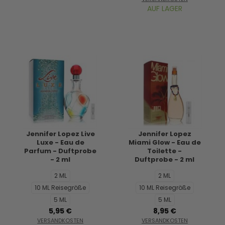
AUF LAGER
Jennifer Lopez Live
Jennifer Lopez
Luxe - Eau de
Miami Glow - Eau de
Parfum - Duftprobe
Toilette -
- 2 ml
Duftprobe - 2 ml
2 ML
2 ML
10 ML Reisegröße
10 ML Reisegröße
5 ML
5 ML
5,95 €
8,95 €
VERSANDKOSTEN
VERSANDKOSTEN