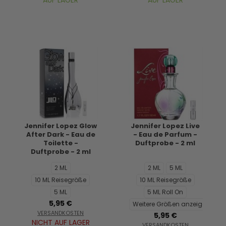
AUF LAGER
AUF LAGER
Jennifer Lopez Glow
Jennifer Lopez Live
After Dark - Eau de
- Eau de Parfum -
Toilette -
Duftprobe - 2 ml
Duftprobe - 2 ml
2 ML
2 ML
5 ML
10 ML Reisegröße
10 ML Reisegröße
5 ML
5 ML Roll On
5,95 €
Weitere Größen anzeigen...
VERSANDKOSTEN
5,95 €
NICHT AUF LAGER
VERSANDKOSTEN