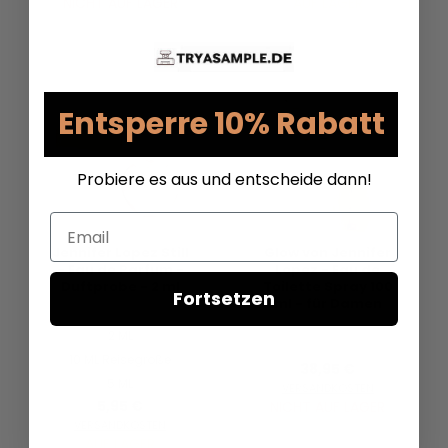
NICHT AUF LAGER
AUF LAGER
Entsperre 10% Rabatt
Probiere es aus und entscheide dann!
Email
Jennifer Lopez Still
Glow von Jennifer
- Eau de Parfum -
Lopez - Eau de
Duftprobe - 2 ml
Toilette Spray 100
Fortsetzen
ml - für Damen
2 ML
10 ML Reisegröße
38,95 €
5 ML
VERSANDKOSTEN
5,95 €
NICHT AUF LAGER
VERSANDKOSTEN
AUF LAGER