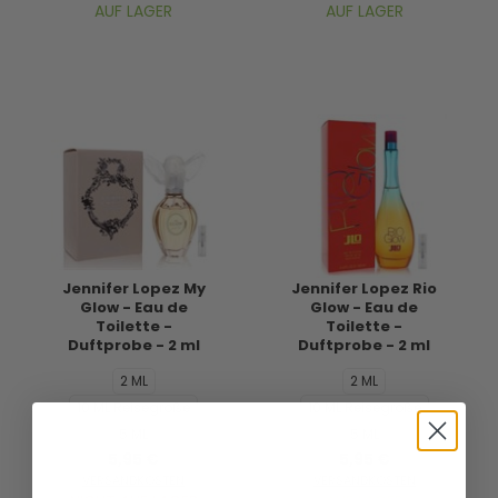
AUF LAGER
AUF LAGER
Jennifer Lopez My
Jennifer Lopez Rio
Glow - Eau de
Glow - Eau de
Toilette -
Toilette -
Duftprobe - 2 ml
Duftprobe - 2 ml
2 ML
2 ML
10 ML Reisegröße
10 ML Reisegröße
5 ML
5 ML
5,95 €
5,95 €
VERSANDKOSTEN
VERSANDKOSTEN