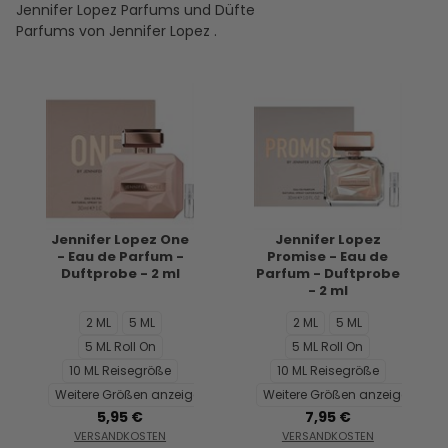
Jennifer Lopez Parfums und Düfte
Parfums von Jennifer Lopez .
Jennifer Lopez One
Jennifer Lopez
- Eau de Parfum -
Promise - Eau de
Duftprobe - 2 ml
Parfum - Duftprobe
- 2 ml
2 ML
5 ML
2 ML
5 ML
5 ML Roll On
5 ML Roll On
10 ML Reisegröße
10 ML Reisegröße
Weitere Größen anzeigen...
Weitere Größen anzeigen...
5,95 €
7,95 €
VERSANDKOSTEN
VERSANDKOSTEN