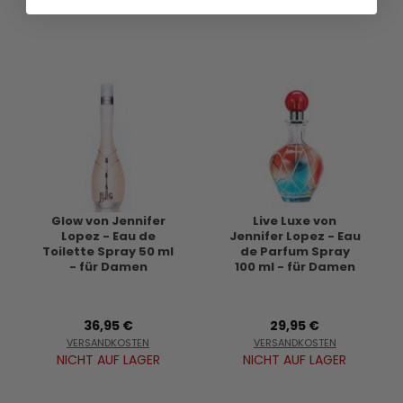
Glow von Jennifer
Live Luxe von
Lopez - Eau de
Jennifer Lopez - Eau
Toilette Spray 50 ml
de Parfum Spray
- für Damen
100 ml - für Damen
36,95 €
29,95 €
VERSANDKOSTEN
VERSANDKOSTEN
NICHT AUF LAGER
NICHT AUF LAGER