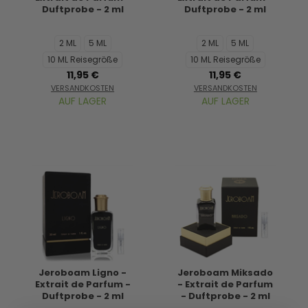
Duftprobe - 2 ml
Duftprobe - 2 ml
2 ML
5 ML
2 ML
5 ML
10 ML Reisegröße
10 ML Reisegröße
11,95 €
11,95 €
VERSANDKOSTEN
VERSANDKOSTEN
AUF LAGER
AUF LAGER
Jeroboam Ligno -
Jeroboam Miksado
Extrait de Parfum -
- Extrait de Parfum
Duftprobe - 2 ml
- Duftprobe - 2 ml