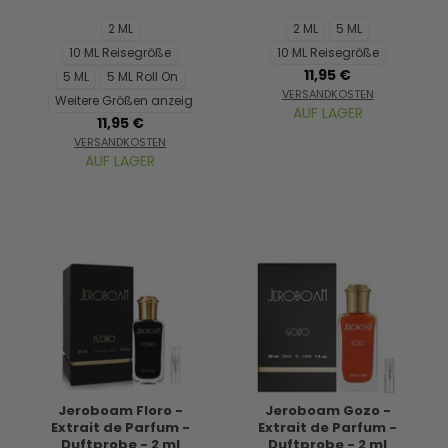
2 ML
2 ML
5 ML
10 ML Reisegröße
10 ML Reisegröße
11,95 €
5 ML
5 ML Roll On
VERSANDKOSTEN
Weitere Größen anzeigen...
AUF LAGER
11,95 €
VERSANDKOSTEN
AUF LAGER
Jeroboam Floro -
Jeroboam Gozo -
Extrait de Parfum -
Extrait de Parfum -
Duftprobe - 2 ml
Duftprobe - 2 ml