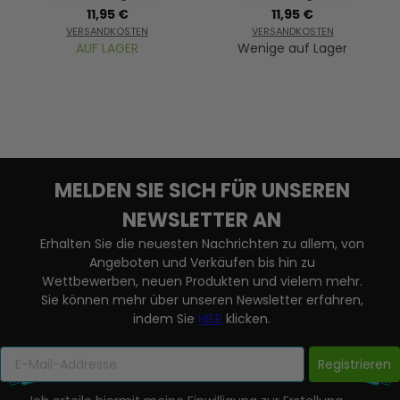
11,95 €
11,95 €
VERSANDKOSTEN
VERSANDKOSTEN
AUF LAGER
Wenige auf Lager
MELDEN SIE SICH FÜR UNSEREN
NEWSLETTER AN
Erhalten Sie die neuesten Nachrichten zu allem, von
Angeboten und Verkäufen bis hin zu
Wettbewerben, neuen Produkten und vielem mehr.
Sie können mehr über unseren Newsletter erfahren,
indem Sie
HIER
klicken.
Registrieren