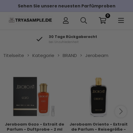
Sehen Sie unsere neuesten Parfümproben
0
30 Tage Rückgaberecht
bei Unzufriedenheit
Titelseite
>
Kategorie
>
BRAND
>
Jerobeam
Jeroboam Gozo - Extrait de
Jeroboam Oriento - Extrait
Parfum - Duftprobe - 2 ml
de Parfum - Reisegröße -