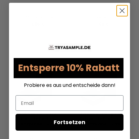
2 ML
5 ML
2 ML
5 ML
10 ML Reisegröße
10 ML Reisegröße
11,95 €
11,95 €
VERSANDKOSTEN
VERSANDKOSTEN
AUF LAGER
AUF LAGER
Entsperre 10% Rabatt
Probiere es aus und entscheide dann!
Email
Jeroboam Oriento -
Jeroboam Origino -
Extrait de Parfum -
Extrait de Parfum -
Fortsetzen
Duftprobe - 2 ml
Duftprobe - 2 ml