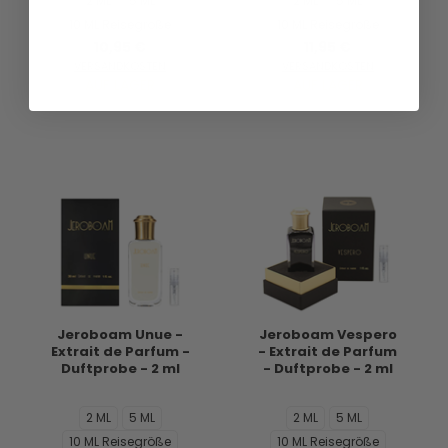
2 ML
5 ML
2 ML
5 ML
10 ML Reisegröße
10 ML Reisegröße
10,95 €
11,95 €
VERSANDKOSTEN
VERSANDKOSTEN
AUF LAGER
AUF LAGER
Jeroboam Unue -
Jeroboam Vespero
Extrait de Parfum -
- Extrait de Parfum
Duftprobe - 2 ml
- Duftprobe - 2 ml
2 ML
5 ML
2 ML
5 ML
10 ML Reisegröße
10 ML Reisegröße