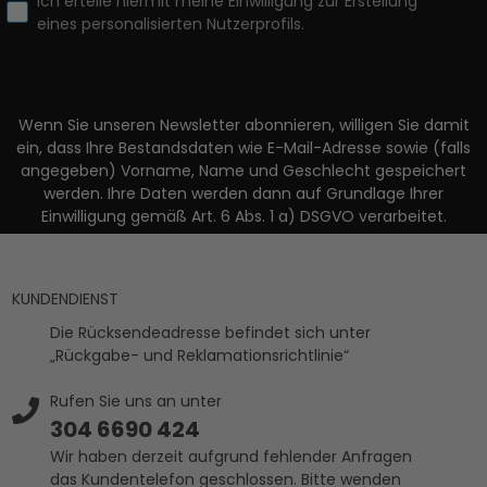
Ich erteile hiermit meine Einwilligung zur Erstellung
eines personalisierten Nutzerprofils.
Wenn Sie unseren Newsletter abonnieren, willigen Sie damit
ein, dass Ihre Bestandsdaten wie E-Mail-Adresse sowie (falls
angegeben) Vorname, Name und Geschlecht gespeichert
werden. Ihre Daten werden dann auf Grundlage Ihrer
Einwilligung gemäß Art. 6 Abs. 1 a) DSGVO verarbeitet.
KUNDENDIENST
Die Rücksendeadresse befindet sich unter
„Rückgabe- und Reklamationsrichtlinie“
Rufen Sie uns an unter
304 6690 424
Wir haben derzeit aufgrund fehlender Anfragen
das Kundentelefon geschlossen. Bitte wenden