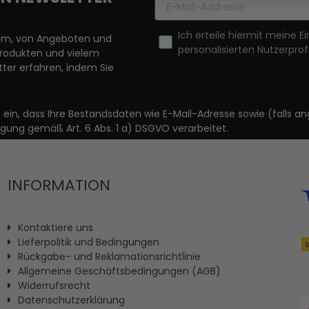
Ich erteile hiermit meine Ei
llem, von Angeboten und
personalisierten Nutzerprofi
Produkten und vielem
ter erfahren, indem Sie
it ein, dass Ihre Bestandsdaten wie E-Mail-Adresse sowie (fal
igung gemäß Art. 6 Abs. 1 a) DSGVO verarbeitet.
INFORMATION
Kontaktiere uns
Lieferpolitik und Bedingungen
Rückgabe- und Reklamationsrichtlinie
Allgemeine Geschäftsbedingungen (AGB)
Widerrufsrecht
Datenschutzerklärung