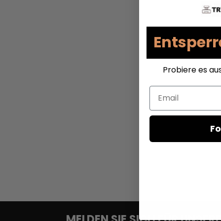
Entsperr
Probiere es au
Email
Fo
MELDEN SIE SICH FÜR UNSE