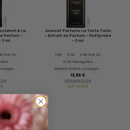
ccident A La
Jousset Parfums La Tarte Tatin
 de Parfum -
- Extrait de Parfum - Duftprobe
 2 ml
- 2 ml
ML Roll On
2 ML
5 ML
5 ML Roll On
größe
10 ML Reisegröße
nzeigen...
Weitere Größen anzeigen...
€
13,95 €
STEN
VERSANDKOSTEN
ER
AUF LAGER