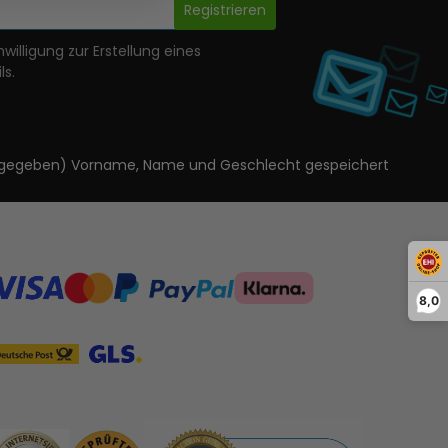
Registrieren
nwilligung zur Erstellung eines
ls.
ls angegeben) Vorname, Name und Geschlecht gespeichert
8,0