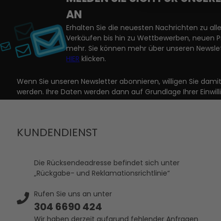
AN
Erhalten Sie die neuesten Nachrichten zu a
Verkäufen bis hin zu Wettbewerben, neuen 
mehr. Sie können mehr über unseren Newslet
HIER
klicken.
Wenn Sie unseren Newsletter abonnieren, willigen Sie dam
werden. Ihre Daten werden dann auf Grundlage Ihrer Einwill
KUNDENDIENST
Die Rücksendeadresse befindet sich unter
„Rückgabe- und Reklamationsrichtlinie“
Rufen Sie uns an unter
304 6690 424
Wir haben derzeit aufgrund fehlender Anfragen