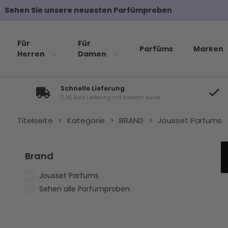
Für
Für
Parfüms
Marken
Herren
Damen
Schnelle Lieferung
5,95 Euro Lieferung mit lokalem Kurier
Titelseite
>
Kategorie
>
BRAND
>
Jousset Parfums
Brand
Jousset Parfums
Sehen alle Parfümproben