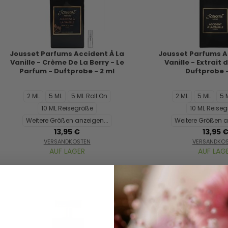
Jousset Parfums Accident À La
Jousset Parfums A
Vanille - Crème De La Berry - Le
Vanille - Extrait
Parfum - Duftprobe - 2 ml
Duftprobe -
2 ML
5 ML
5 ML Roll On
2 ML
5 ML
5 
10 ML Reisegröße
10 ML Reise
Weitere Größen anzeigen...
Weitere Größen a
13,95 €
13,95 
VERSANDKOSTEN
VERSANDKO
AUF LAGER
AUF LAG