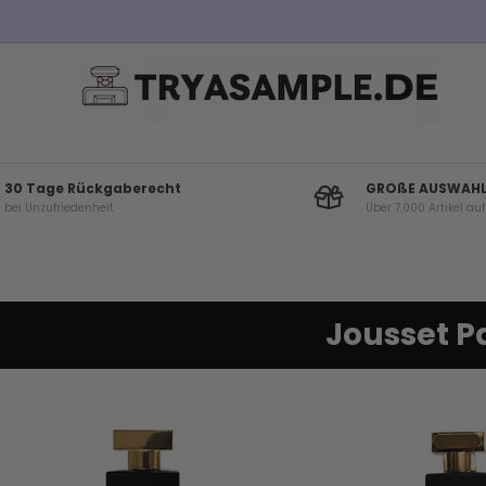
Kostenloser Versand bei Bestellungen über 100€
30 Tage Rückgaberecht
GROßE AUSWAH
bei Unzufriedenheit
Über 7.000 Artikel au
Jousset 