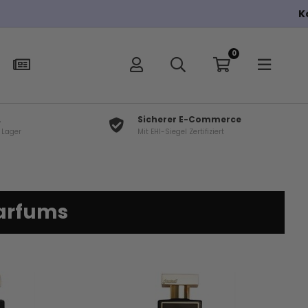
0
L
Sicherer E-Commerce
f Lager
Mit EHI-Siegel Zertifiziert
Parfums