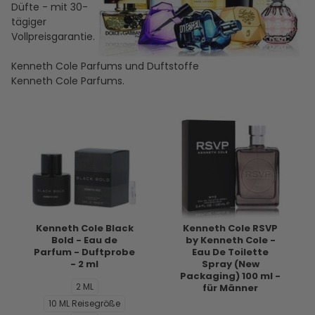
Düfte - mit 30-
tägiger
Vollpreisgarantie.
Kenneth Cole Parfums und Duftstoffe
Kenneth Cole Parfums.
Kenneth Cole Black
Kenneth Cole RSVP
Bold - Eau de
by Kenneth Cole -
Parfum - Duftprobe
Eau De Toilette
- 2 ml
Spray (New
Packaging) 100 ml -
2 ML
für Männer
10 ML Reisegröße