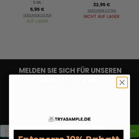
5 ML
32,95 €
5,95 €
VERSANDKOSTEN
VERSANDKOSTEN
NICHT AUF LAGER
AUF LAGER
MELDEN SIE SICH FÜR UNSEREN
NEWSLETTER AN
Erhalten Sie die neuesten Nachrichten zu allem, von
Angeboten und Verkäufen bis hin zu
Wettbewerben, neuen Produkten und vielem mehr.
Sie können mehr über unseren Newsletter erfahren,
indem Sie
HIER
klicken.
Registrieren