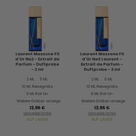
Laurent Mazzone Fil
Laurent Mazzone Fil
d'Or No2 - Extrait de
d'Or No3 Laurent -
Parfum - Duftprobe
Extrait de Parfum -
- 2 ml
Duftprobe - 2 ml
2 ML
5 ML
2 ML
5 ML
10 ML Reisegröße
10 ML Reisegröße
5 ML Roll On
5 ML Roll On
Weitere Größen anzeigen...
Weitere Größen anzeigen...
13,95 €
13,95 €
VERSANDKOSTEN
VERSANDKOSTEN
AUF LAGER
AUF LAGER