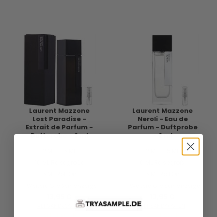
Laurent Mazzone
Laurent Mazzone
Lost Paradise -
Neroli - Eau de
Extrait de Parfum -
Parfum - Duftprobe
Duftprobe - 2 ml
- 2 ml
2 ML
5 ML
2 ML
5 ML
10 ML Reisegröße
10 ML Reisegröße
5 ML Roll On
5 ML Roll On
Weitere Größen anzeigen...
Weitere Größen anzeigen...
13,95 €
13,95 €
VERSANDKOSTEN
VERSANDKOSTEN
AUF LAGER
AUF LAGER