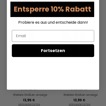
Entsperre 10% Rabatt
Probiere es aus und entscheide dann!
Email
Fortsetzen
Laurent Mazzone
Laurent Mazzone
Noir Gabardine - Eau
Patchouly Boheme -
de Parfum -
Eau de Parfum -
Duftprobe - 2 ml
Duftprobe - 2 ml
2 ML
5 ML
2 ML
5 ML
10 ML Reisegröße
10 ML Reisegröße
5 ML Roll On
5 ML Roll On
Weitere Größen anzeigen...
Weitere Größen anzeigen...
13,95 €
13,95 €
VERSANDKOSTEN
VERSANDKOSTEN