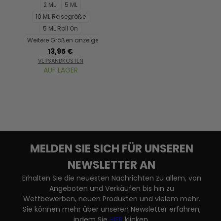
2 ML
5 ML
10 ML Reisegröße
5 ML Roll On
Weitere Größen anzeigen...
13,95 €
VERSANDKOSTEN
AUF LAGER
MELDEN SIE SICH FÜR UNSEREN
NEWSLETTER AN
Erhalten Sie die neuesten Nachrichten zu allem, von
Angeboten und Verkäufen bis hin zu
Wettbewerben, neuen Produkten und vielem mehr.
Sie können mehr über unseren Newsletter erfahren,
indem Sie
HIER
klicken.