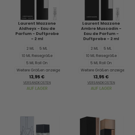
Laurent Mazzone
Laurent Mazzone
Aldheyx - Eau de
Ambre Muscadin -
Parfum - Duftprobe
Eau de Parfum -
- 2 ml
Duftprobe - 2 ml
2 ML
5 ML
2 ML
5 ML
10 ML Reisegröße
10 ML Reisegröße
5 ML Roll On
5 ML Roll On
Weitere Größen anzeigen...
Weitere Größen anzeigen...
13,95 €
13,95 €
VERSANDKOSTEN
VERSANDKOSTEN
AUF LAGER
AUF LAGER