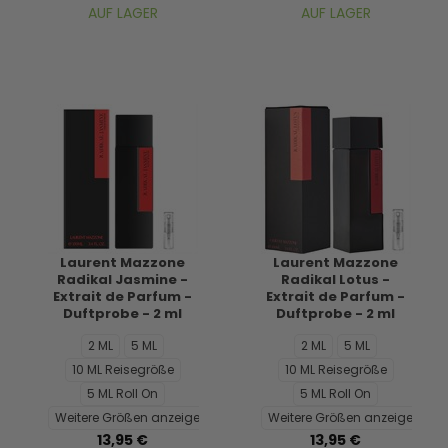
AUF LAGER
AUF LAGER
Laurent Mazzone
Laurent Mazzone
Radikal Jasmine -
Radikal Lotus -
Extrait de Parfum -
Extrait de Parfum -
Duftprobe - 2 ml
Duftprobe - 2 ml
2 ML
5 ML
2 ML
5 ML
10 ML Reisegröße
10 ML Reisegröße
5 ML Roll On
5 ML Roll On
Weitere Größen anzeigen...
Weitere Größen anzeigen...
13,95 €
13,95 €