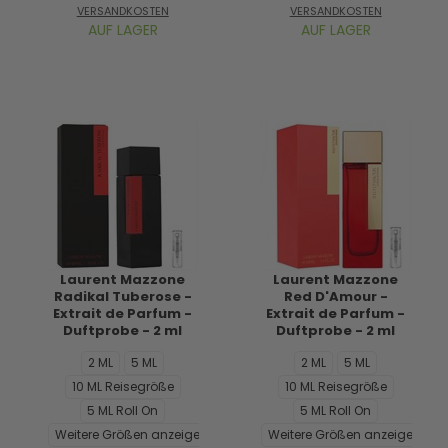
VERSANDKOSTEN
VERSANDKOSTEN
AUF LAGER
AUF LAGER
Laurent Mazzone
Laurent Mazzone
Radikal Tuberose -
Red D'Amour -
Extrait de Parfum -
Extrait de Parfum -
Duftprobe - 2 ml
Duftprobe - 2 ml
2 ML
5 ML
2 ML
5 ML
10 ML Reisegröße
10 ML Reisegröße
5 ML Roll On
5 ML Roll On
Weitere Größen anzeigen...
Weitere Größen anzeigen...