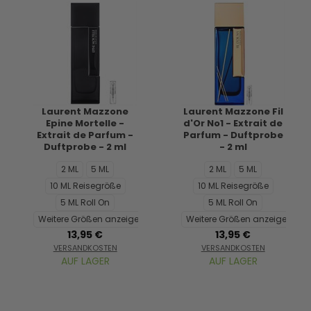
Laurent Mazzone
Laurent Mazzone Fil
Epine Mortelle -
d'Or No1 - Extrait de
Extrait de Parfum -
Parfum - Duftprobe
Duftprobe - 2 ml
- 2 ml
2 ML
5 ML
2 ML
5 ML
10 ML Reisegröße
10 ML Reisegröße
5 ML Roll On
5 ML Roll On
Weitere Größen anzeigen...
Weitere Größen anzeigen...
13,95 €
13,95 €
VERSANDKOSTEN
VERSANDKOSTEN
AUF LAGER
AUF LAGER