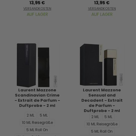
13,95 €
13,95 €
VERSANDKOSTEN
VERSANDKOSTEN
AUF LAGER
AUF LAGER
Laurent Mazzone
Laurent Mazzone
Scandinavian Crime
Sensual and
- Extrait de Parfum -
Decadent - Extrait
Duftprobe - 2 ml
de Parfum -
Duftprobe - 2 ml
2 ML
5 ML
2 ML
5 ML
10 ML Reisegröße
10 ML Reisegröße
5 ML Roll On
5 ML Roll On