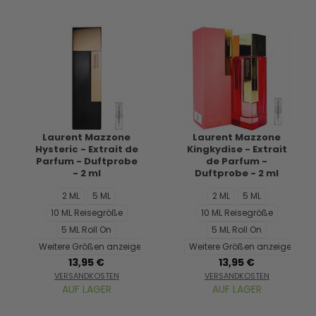
Laurent Mazzone
Laurent Mazzone
Hysteric - Extrait de
Kingkydise - Extrait
Parfum - Duftprobe
de Parfum -
- 2 ml
Duftprobe - 2 ml
2 ML
5 ML
2 ML
5 ML
10 ML Reisegröße
10 ML Reisegröße
5 ML Roll On
5 ML Roll On
Weitere Größen anzeigen...
Weitere Größen anzeigen...
13,95 €
13,95 €
VERSANDKOSTEN
VERSANDKOSTEN
AUF LAGER
AUF LAGER