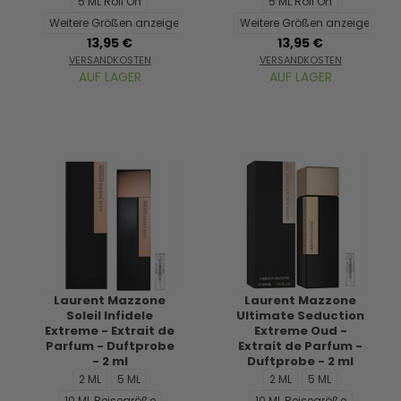
5 ML Roll On
5 ML Roll On
Weitere Größen anzeigen...
Weitere Größen anzeigen...
13,95 €
13,95 €
VERSANDKOSTEN
VERSANDKOSTEN
AUF LAGER
AUF LAGER
Laurent Mazzone
Laurent Mazzone
Soleil Infidele
Ultimate Seduction
Extreme - Extrait de
Extreme Oud -
Parfum - Duftprobe
Extrait de Parfum -
- 2 ml
Duftprobe - 2 ml
2 ML
5 ML
2 ML
5 ML
10 ML Reisegröße
10 ML Reisegröße