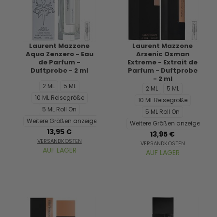
Laurent Mazzone
Laurent Mazzone
Aqua Zenzero - Eau
Arsenic Osman
de Parfum -
Extreme - Extrait de
Duftprobe - 2 ml
Parfum - Duftprobe
- 2 ml
2 ML
5 ML
2 ML
5 ML
10 ML Reisegröße
10 ML Reisegröße
5 ML Roll On
5 ML Roll On
Weitere Größen anzeigen...
Weitere Größen anzeigen...
13,95 €
13,95 €
VERSANDKOSTEN
VERSANDKOSTEN
AUF LAGER
AUF LAGER