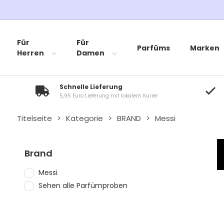
Für
Für
Parfüms
Marken
Herren
Damen
Schnelle Lieferung
5,95 Euro Lieferung mit lokalem Kurier
Titelseite
>
Kategorie
>
BRAND
>
Messi
Brand
Messi
Sehen alle Parfümproben