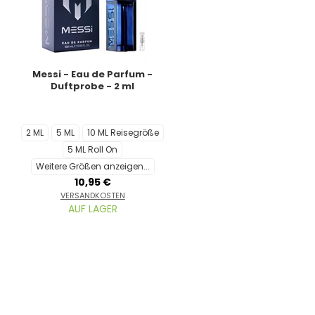
Messi - Eau de Parfum -
Duftprobe - 2 ml
2 ML
5 ML
10 ML Reisegröße
5 ML Roll On
Weitere Größen anzeigen...
10,95 €
VERSANDKOSTEN
AUF LAGER
e 10% Rabatt
s und entscheide dann!