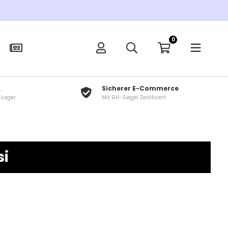
0
L
Sicherer E-Commerce
f Lager
Mit EHI-Siegel Zertifiziert
si