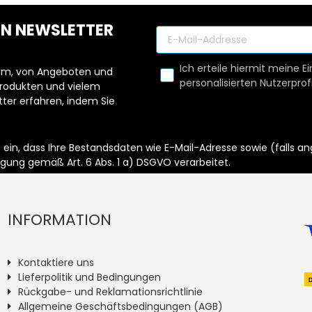
REN NEWSLETTER
ortsetzen
Ich erteile hiermit meine Ei
llem, von Angeboten und
personalisierten Nutzerprofi
Produkten und vielem
ter erfahren, indem Sie
it ein, dass Ihre Bestandsdaten wie E-Mail-Adresse sowie (fal
igung gemäß Art. 6 Abs. 1 a) DSGVO verarbeitet.
INFORMATION
Kontaktiere uns
Lieferpolitik und Bedingungen
Rückgabe- und Reklamationsrichtlinie
Allgemeine Geschäftsbedingungen (AGB)