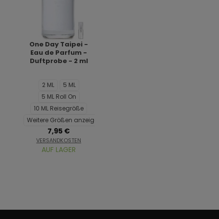
One Day Taipei -
Eau de Parfum -
Duftprobe - 2 ml
2 ML
5 ML
5 ML Roll On
10 ML Reisegröße
Weitere Größen anzeigen...
7,95 €
VERSANDKOSTEN
AUF LAGER