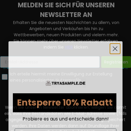
MELDEN SIE SICH FÜR UNSEREN
NEWSLETTER AN
Erhalten Sie die neuesten Nachrichten zu allem, von
Angeboten und Verkäufen bis hin zu
Wettbewerben, neuen Produkten und vielem mehr.
Sie können mehr über unseren Newsletter erfahren,
indem Sie
HIER
klicken.
Registrieren
Ich erteile hiermit meine Einwilligung zur Erstellung
eines personalisierten Nutzerprofils.
Entsperre 10% Rabatt
Wenn Sie unseren Newsletter abonnieren, willigen Sie damit
ein, dass Ihre Bestandsdaten wie E-Mail-Adresse sowie (falls
Probiere es aus und entscheide dann!
angegeben) Vorname, Name und Geschlecht gespeichert
werden. Ihre Daten werden dann auf Grundlage Ihrer
Email