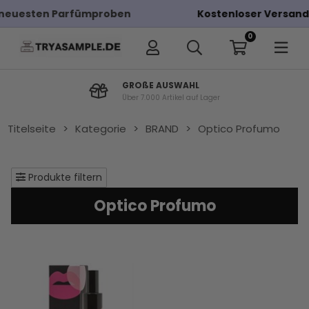
Kostenloser Versand bei Bestellungen über 100
0
GROßE AUSWAHL
Über 7.000 Artikel auf Lager
Titelseite
>
Kategorie
>
BRAND
>
Optico Profumo
Produkte filtern
Optico Profumo