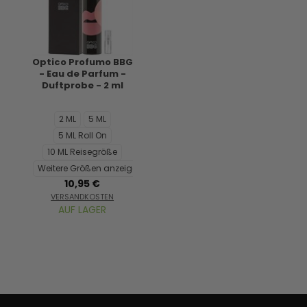
Optico Profumo BBG
- Eau de Parfum -
Duftprobe - 2 ml
2 ML
5 ML
5 ML Roll On
10 ML Reisegröße
Weitere Größen anzeigen...
10,95 €
VERSANDKOSTEN
AUF LAGER