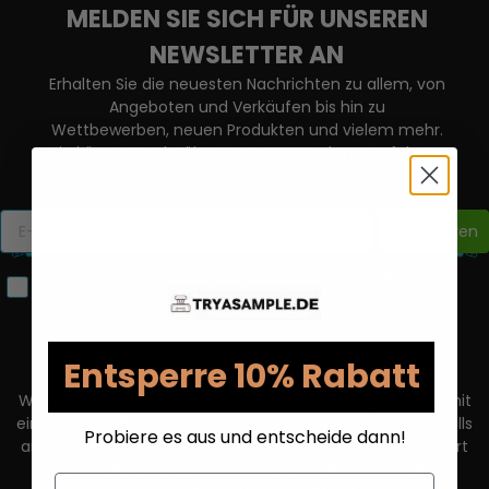
MELDEN SIE SICH FÜR UNSEREN
NEWSLETTER AN
Erhalten Sie die neuesten Nachrichten zu allem, von
Angeboten und Verkäufen bis hin zu
Wettbewerben, neuen Produkten und vielem mehr.
Sie können mehr über unseren Newsletter erfahren,
indem Sie
HIER
klicken.
Registrieren
Ich erteile hiermit meine Einwilligung zur Erstellung
eines personalisierten Nutzerprofils.
Entsperre 10% Rabatt
Wenn Sie unseren Newsletter abonnieren, willigen Sie damit
ein, dass Ihre Bestandsdaten wie E-Mail-Adresse sowie (falls
Probiere es aus und entscheide dann!
angegeben) Vorname, Name und Geschlecht gespeichert
werden. Ihre Daten werden dann auf Grundlage Ihrer
Email