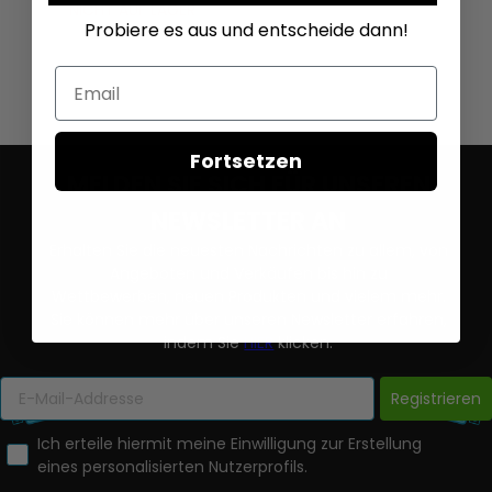
NICHT AUF LAGER
Probiere es aus und entscheide dann!
Email
Fortsetzen
MELDEN SIE SICH FÜR UNSEREN
NEWSLETTER AN
Erhalten Sie die neuesten Nachrichten zu allem, von
Angeboten und Verkäufen bis hin zu
Wettbewerben, neuen Produkten und vielem mehr.
Sie können mehr über unseren Newsletter erfahren,
indem Sie
HIER
klicken.
Registrieren
Ich erteile hiermit meine Einwilligung zur Erstellung
eines personalisierten Nutzerprofils.