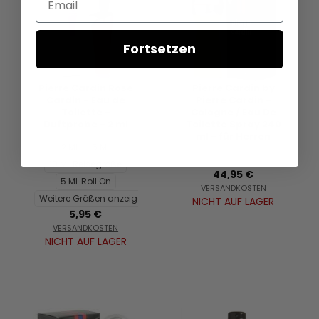
Fortsetzen
Pierre Cardin Rose
Pierre Cardin by
Cardin - Eau de
Pierre Cardin -
Toilette -
Cologne / Eau De
Duftprobe - 2 ml
Toilette Spray 240
ml - für Herren
2 ML
5 ML
10 ML Reisegröße
44,95 €
5 ML Roll On
VERSANDKOSTEN
Weitere Größen anzeigen...
NICHT AUF LAGER
5,95 €
VERSANDKOSTEN
NICHT AUF LAGER