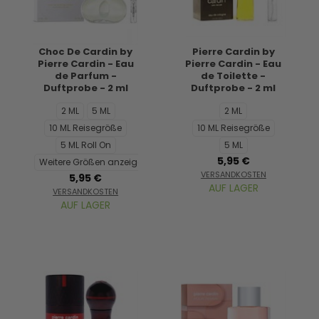
Choc De Cardin by
Pierre Cardin by
Pierre Cardin - Eau
Pierre Cardin - Eau
de Parfum -
de Toilette -
Duftprobe - 2 ml
Duftprobe - 2 ml
2 ML
5 ML
2 ML
10 ML Reisegröße
10 ML Reisegröße
5 ML Roll On
5 ML
5,95 €
Weitere Größen anzeigen...
VERSANDKOSTEN
5,95 €
AUF LAGER
VERSANDKOSTEN
AUF LAGER