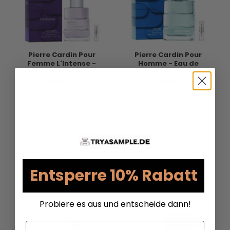
Pierre Cardin Pour
Pierre Cardin Pour
Femme L'Intense -
Homme - Eau de
Eau de Parfum -
Toilette -
Duftprobe - 2 ml
Duftprobe - 2 ml
2 ML
5 ML
2 ML
5 ML
10 ML Reisegröße
10 ML Reisegröße
5 ML Roll On
5 ML Roll On
Weitere Größen anzeigen...
Weitere Größen anzeigen...
7,95 €
5,95 €
VERSANDKOSTEN
VERSANDKOSTEN
AUF LAGER
AUF LAGER
Entsperre 10% Rabatt
Probiere es aus und entscheide dann!
Email