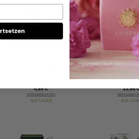
rtsetzen
Penhaligon's The Favourite -
Penhaligons The 
Eau de Parfum - Duftprobe - 2
Lady Blanche - Eau
ml
Duftprobe -
2 ML
5 ML
5 ML Roll On
2 ML
5 ML
5 
10 ML Reisegröße
10 ML Reise
Weitere Größen anzeigen...
Weitere Größen a
11,95 €
22,95 
VERSANDKOSTEN
VERSANDKO
AUF LAGER
AUF LAG