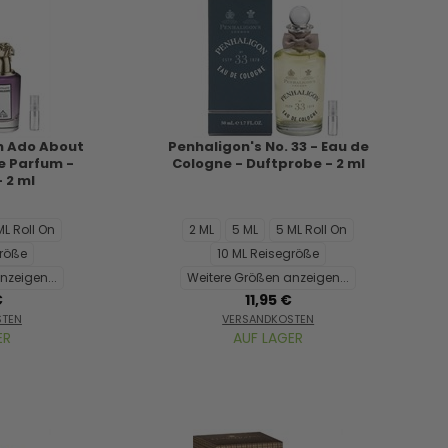
h Ado About
Penhaligon's No. 33 - Eau de
e Parfum -
Cologne - Duftprobe - 2 ml
 2 ml
ML Roll On
2 ML
5 ML
5 ML Roll On
größe
10 ML Reisegröße
nzeigen...
Weitere Größen anzeigen...
€
11,95 €
STEN
VERSANDKOSTEN
ER
AUF LAGER