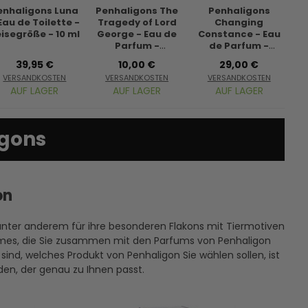
enhaligons Luna
Penhaligons The
Penhaligons
P
Eau de Toilette -
Tragedy of Lord
Changing
isegröße - 10 ml
George - Eau de
Constance - Eau
Parfum -
de Parfum -
Duftprobe - 2 ml
Reisegröße - 10 ml
Du
39,95 €
10,00 €
29,00 €
VERSANDKOSTEN
VERSANDKOSTEN
VERSANDKOSTEN
AUF LAGER
AUF LAGER
AUF LAGER
igons
on
 unter anderem für ihre besonderen Flakons mit Tiermotiven
remes, die Sie zusammen mit den Parfums von Penhaligon
sind, welches Produkt von Penhaligon Sie wählen sollen, ist
den, der genau zu Ihnen passt.