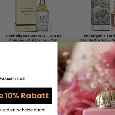
Penhaligons Quercus - Eau de
Penhaligon's Terr
Cologne - Duftprobe - 2 ml
Eau de Parfum - D
ml
2 ML
5 ML
5 ML Roll On
2 ML
5 ML
5 
10 ML Reisegröße
10 ML Reise
Weitere Größen anzeigen...
Weitere Größen a
11,95 €
17,95 
VERSANDKOSTEN
VERSANDKO
AUF LAGER
AUF LAG
e 10% Rabatt
s und entscheide dann!