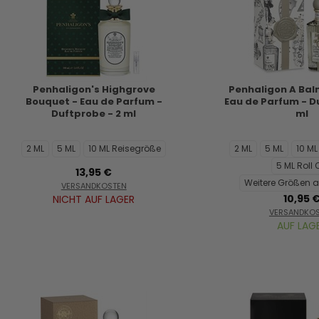
Penhaligon's Highgrove
Penhaligon A Bal
Bouquet - Eau de Parfum -
Eau de Parfum - D
Duftprobe - 2 ml
ml
2 ML
5 ML
10 ML Reisegröße
2 ML
5 ML
10 M
5 ML Roll 
13,95 €
Weitere Größen a
VERSANDKOSTEN
10,95 
NICHT AUF LAGER
VERSANDKO
AUF LAG