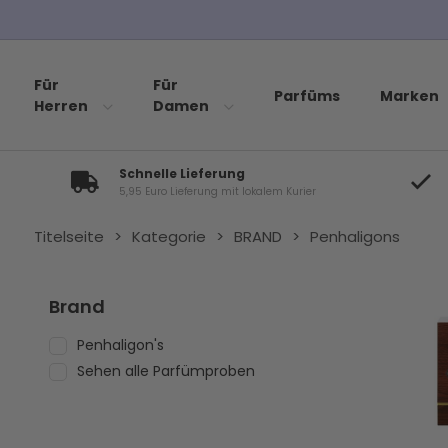
Für
Für
Parfüms
Marken
Herren
Damen
Schnelle Lieferung
5,95 Euro Lieferung mit lokalem Kurier
Titelseite
>
Kategorie
>
BRAND
>
Penhaligons
Brand
Penhaligon's
Sehen alle Parfümproben