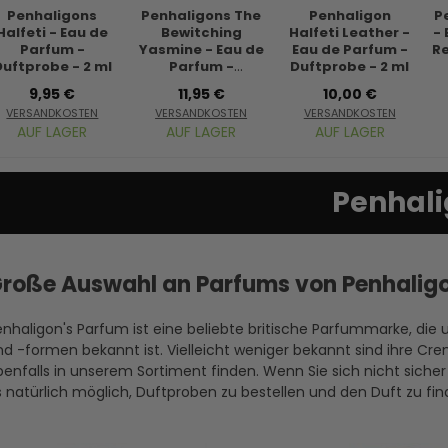
Penhaligons
Penhaligons The
Penhaligon
P
Halfeti - Eau de
Bewitching
Halfeti Leather -
- 
Parfum -
Yasmine - Eau de
Eau de Parfum -
Re
Duftprobe - 2 ml
Parfum -
Duftprobe - 2 ml
Duftprobe - 2 ml
9,95 €
11,95 €
10,00 €
VERSANDKOSTEN
VERSANDKOSTEN
VERSANDKOSTEN
AUF LAGER
AUF LAGER
AUF LAGER
Penhal
roße Auswahl an Parfums von Penhalig
nhaligon's Parfum ist eine beliebte britische Parfummarke, die
nd -formen bekannt ist. Vielleicht weniger bekannt sind ihre C
enfalls in unserem Sortiment finden. Wenn Sie sich nicht sicher 
 natürlich möglich, Duftproben zu bestellen und den Duft zu fin