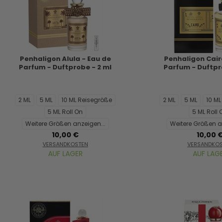
Penhaligon Alula - Eau de
Penhaligon Cair
Parfum - Duftprobe - 2 ml
Parfum - Duftpr
2 ML
5 ML
10 ML Reisegröße
2 ML
5 ML
10 M
5 ML Roll On
5 ML Roll 
Weitere Größen anzeigen...
Weitere Größen a
10,00 €
10,00 
VERSANDKOSTEN
VERSANDKO
AUF LAGER
AUF LAG