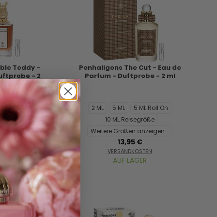
ible Teddy -
Penhaligons The Cut - Eau de
uftprobe - 2
Parfum - Duftprobe - 2 ml
ML Roll On
2 ML
5 ML
5 ML Roll On
größe
10 ML Reisegröße
nzeigen...
Weitere Größen anzeigen...
€
13,95 €
STEN
VERSANDKOSTEN
ER
AUF LAGER