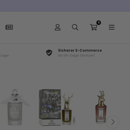
0
L
Sicherer E-Commerce
f Lager
Mit EHI-Siegel Zertifiziert