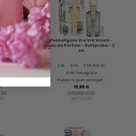
Revenge Of
Penhaligons Vra Vra Vroom -
 de Parfum -
Eau de Parfum - Duftprobe - 2
 2 ml
ml
ML Roll On
2 ML
5 ML
5 ML Roll On
größe
10 ML Reisegröße
nzeigen...
Weitere Größen anzeigen...
€
16,95 €
STEN
VERSANDKOSTEN
ER
AUF LAGER