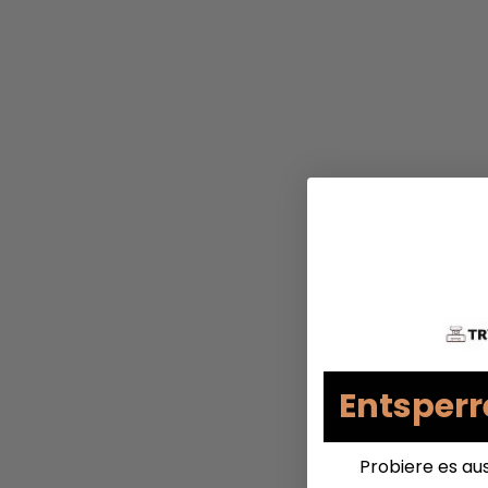
Entsperr
Probiere es au