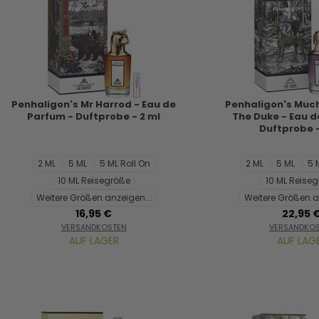
Penhaligon's Mr Harrod - Eau de
Penhaligon's Muc
Parfum - Duftprobe - 2 ml
The Duke - Eau d
Duftprobe -
2 ML
5 ML
5 ML Roll On
2 ML
5 ML
5 
10 ML Reisegröße
10 ML Reise
Weitere Größen anzeigen...
Weitere Größen a
16,95 €
22,95 
VERSANDKOSTEN
VERSANDKO
AUF LAGER
AUF LAG