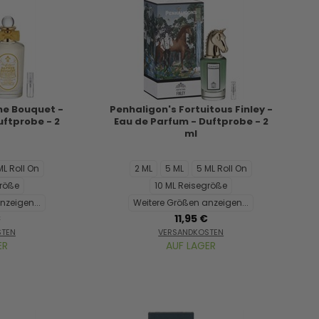
ne Bouquet -
Penhaligon's Fortuitous Finley -
uftprobe - 2
Eau de Parfum - Duftprobe - 2
ml
ML Roll On
2 ML
5 ML
5 ML Roll On
größe
10 ML Reisegröße
nzeigen...
Weitere Größen anzeigen...
€
11,95 €
STEN
VERSANDKOSTEN
ER
AUF LAGER