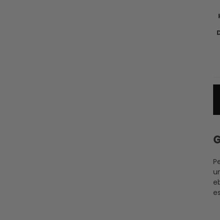
G
Pe
u
eb
es