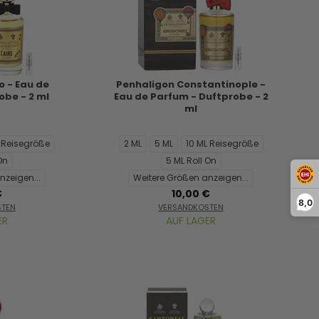
o - Eau de
Penhaligon Constantinople -
obe - 2 ml
Eau de Parfum - Duftprobe - 2
ml
L Reisegröße
2 ML
5 ML
10 ML Reisegröße
On
5 ML Roll On
nzeigen...
Weitere Größen anzeigen...
€
10,00 €
8,0
STEN
VERSANDKOSTEN
ER
AUF LAGER