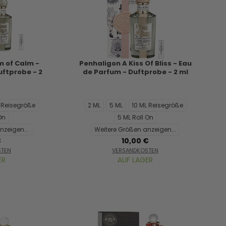
m of Calm -
Penhaligon A Kiss Of Bliss - Eau
uftprobe - 2
de Parfum - Duftprobe - 2 ml
L Reisegröße
2 ML
5 ML
10 ML Reisegröße
On
5 ML Roll On
nzeigen...
Weitere Größen anzeigen...
€
10,00 €
STEN
VERSANDKOSTEN
ER
AUF LAGER