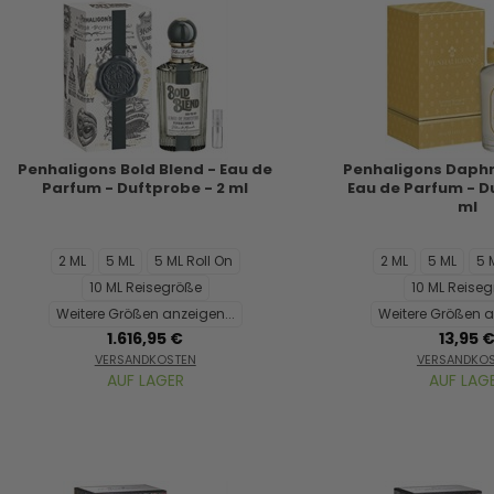
Penhaligons Bold Blend - Eau de
Penhaligons Daph
Parfum - Duftprobe - 2 ml
Eau de Parfum - D
ml
2 ML
5 ML
5 ML Roll On
2 ML
5 ML
5 
10 ML Reisegröße
10 ML Reise
Weitere Größen anzeigen...
Weitere Größen a
1.616,95 €
13,95 
VERSANDKOSTEN
VERSANDKO
AUF LAGER
AUF LAG